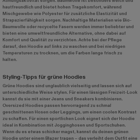
Atmungsaktivität sorgen. Baumwolle ist besonders weich und
hautfreundlich und bietet hohen Tragekomfort, während
Mischgewebe wie Polyester für zusätzliche Elastizität und
Strapazierfähigkeit sorgen. Nachhaltige Materialien wie Bio-
Baumwolle oder recycelte Fasern werden immer beliebter und
bieten eine umweltfreundliche Alternative, ohne dabei auf
Komfort und Qualität zu verzichten. Achte bei der Pflege
darauf, den Hoodie auf links zu waschen und bei niedrigen
Temperaturen zu trocknen, um die Farben lange frisch zu
halten.
Styling-Tipps für grüne Hoodies
Grüne Hoodies sind unglaublich vielseitig und lassen sich auf
unterschiedliche Weise stylen. Für einen lässigen Freizeit-Look
kannst du sie mit einer Jeans und Sneakers kombinieren.
Oversized Hoodies passen hervorragend zu schmal
geschnittenen Hosen oder Leggings, um einen coolen Kontrast
zu schaffen. Für einen sportlichen Look eignet sich der Hoodie
ideal in Kombination mit Jogginghosen und Sportschuhen.
Wenn du es etwas schicker magst, kannst du deinen grünen
Hoodie unter einem Blazer tragen – das verleiht dem Outfit eine