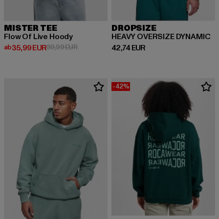
MISTER TEE
DROPSIZE
Flow Of Live Hoody
HEAVY OVERSIZE DYNAMIC
Derzeitiger Preis: ab 35,99 EUR
Aktionspreis: 39,99 EUR
Derzeitiger Preis: 42,74 EUR
ab
35,99 EUR
39,99 EUR
42,74 EUR
-42%