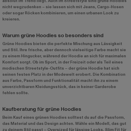
absolut im Trend liegt. Auch im Streetstyle sind grüne Hoodies
nicht wegzudenken – sie lassen sich mit Jeans, Cargo-Hosen
oder sogar Röcken kombinieren, um einen urbanen Look zu
kreieren.
Warum grüne Hoodies so besonders sind
Grüne Hoodies bieten die perfekte Mischung aus Lässigkeit
und Stil. Ihre frische, aber dennoch vielseitige Farbe macht sie
zu einem Hingucker, während der Hoodie an sich für maximalen
Komfort sorgt. Ob im Sport, in der Freizeit oder als Teil eines
modischen Streetstyle-Outfits – der grüne Hoodie hat sich
seinen festen Platz in der Modewelt erobert. Die Kombination
aus Farbe, Passform und Funktionalität macht ihn zu einem
unverzichtbaren Kleidungsstück, das in keiner Garderobe
fehlen sollte.
Kaufberatung für grüne Hoodies
Beim Kauf eines grünen Hoodies solltest du auf die Passform,
das Material und das Design achten. Wähle ein Modell, das gut
zu deinem Stil passt – Oversized für lässige Looks, Slim Fit für