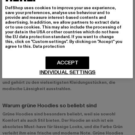
DefShop uses cookies to improve your use experience,
save your preferences, analyse use behaviour and to
Grüne Hoodies: Der perfekte Mix aus Komfort und
provide and measure interest-based contents and
advertising. In addition, we allow partners to extract data
Style
or to use cookies. This may also include the processing of
your data in the USA or other countries which do not have
Grüne Hoodies sind der Inbegriff von Lässigkeit und Komfort
the EU data protection standard. If you want to change
und dürfen in keiner Garderobe fehlen. Sie vereinen Stil und
this, click on "Custom settings". By clicking on "Accept" you
Bequemlichkeit auf perfekte Weise und eignen sich sowohl für
agree to this.
Data protection
entspannte Freizeit-Looks als auch für sportliche Outfits. Egal
ob in kräftigem Smaragdgrün, gedecktem Olivgrün oder
ACCEPT
sanften Pastelltönen – ein grüner Hoodie ist der perfekte
Farbakzent für dein Outfit und bringt frischen Wind in deine
INDIVIDUAL SETTINGS
Garderobe. Der Hoodie ist längst ein Klassiker der Streetwear
und gehört zu den vielseitigsten Kleidungsstücken, die
modische Lässigkeit ausstrahlen.
Warum grüne Hoodies so beliebt sind
Grüne Hoodies sind besonders beliebt, weil sie sowohl
Komfort als auch Stil bieten. Der Hoodie an sich ist ein
absolutes Must-have für lässige Looks, und die Farbe Grün
verleiht ihm eine frische und moderne Note. Grüne Hoodies