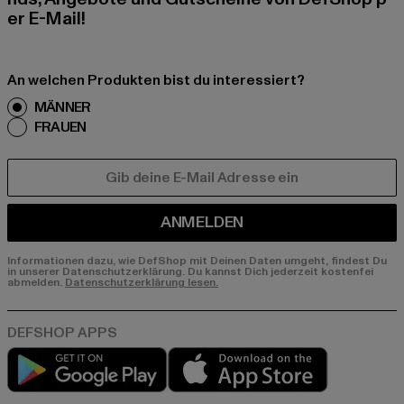
er E-Mail!
An welchen Produkten bist du interessiert?
MÄNNER
FRAUEN
E-MAIL
ANMELDEN
Informationen dazu, wie DefShop mit Deinen Daten umgeht, findest Du
in unserer Datenschutzerklärung. Du kannst Dich jederzeit kostenfei
abmelden.
Datenschutzerklärung lesen.
Play market
App store