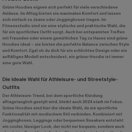
Grüne Hoodies eignen sich perfekt für viele verschiedene
Anlässe. Im Alltag bieten sie maximalen Komfort und lassen
sich einfach zu Jeans oder Jogginghosen tragen. Im
Fitnessstudio sind sie eine stylische und praktische Wahl, die
für ein sportliches Outfit sorgt. Auch bei entspannten Treffen
mit Freunden oder einem gemütlichen Tag zu Hause sind grüne
Hoodies ideal – sie bieten die perfekte Balance zwischen Style
und Komfort. Egal ob du dich für ein schlichtes Design oder ein
auffälliges Modell entscheidest, ein grüner Hoodie ist immer
eine gute Wahl.
Die ideale Wahl für Athleisure- und Streetstyle-
Outfits
Der Athleisure-Trend, bei dem sportliche Kleidung
alltagstauglich gestylt wird, bleibt auch 2024 stark im Fokus.
Grüne Hoodies sind hier die ideale Wahl, da sie sportliche
Funktionalität mit modischem Stil verbinden. Kombiniert mit
Jogginghosen, Leggings oder bequemen Sneakers entsteht
ein cooler, lässiger Look, der nicht nur bequem, sondern auch