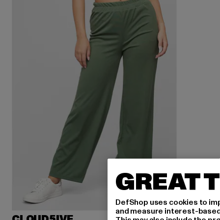
GREAT T
DefShop uses cookies to imp
and measure interest-based c
CLOUD5IVE
This may also include the pr