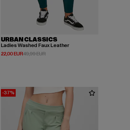
URBAN CLASSICS
Ladies Washed Faux Leather
Derzeitiger Preis: 22,00 EUR
Aktionspreis: 49,99 EUR
22,00 EUR
49,99 EUR
-37%