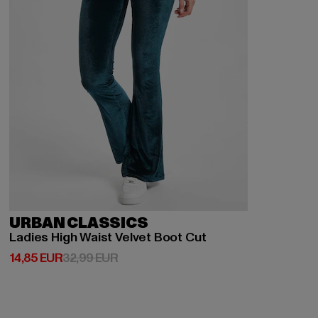
URBAN CLASSICS
Ladies High Waist Velvet Boot Cut
Derzeitiger Preis: 14,85 EUR
Aktionspreis: 32,99 EUR
14,85 EUR
32,99 EUR