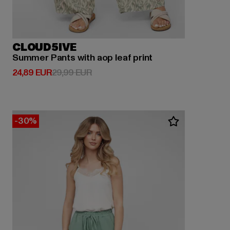
CLOUD5IVE
Summer Pants with aop leaf print
Derzeitiger Preis: 24,89 EUR
Aktionspreis: 29,99 EUR
24,89 EUR
29,99 EUR
-30%