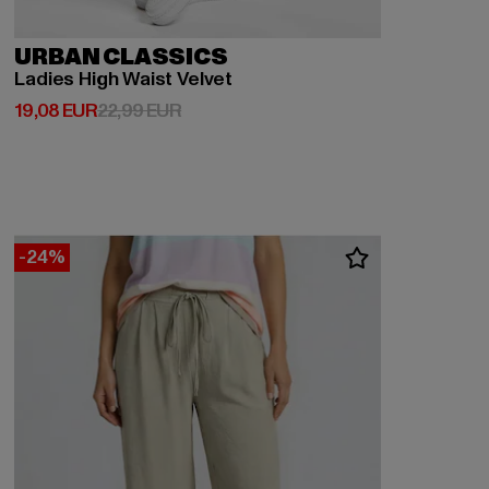
URBAN CLASSICS
Ladies High Waist Velvet
Derzeitiger Preis: 19,08 EUR
Aktionspreis: 22,99 EUR
19,08 EUR
22,99 EUR
-24%