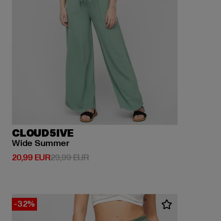
CLOUD5IVE
Wide Summer
Derzeitiger Preis: 20,99 EUR
Aktionspreis: 29,99 EUR
20,99 EUR
29,99 EUR
-32%