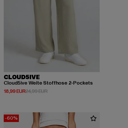
CLOUD5IVE
Cloud5ive Weite Stoffhose 2-Pockets
Derzeitiger Preis: 18,99 EUR
Aktionspreis: 24,99 EUR
18,99 EUR
24,99 EUR
-60%