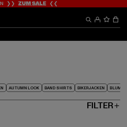
ION ❯❯
ZUM SALE
❮❮
EN
AUTUMN LOOK
BAND SHIRTS
BIKERJACKEN
BLUME
FILTER