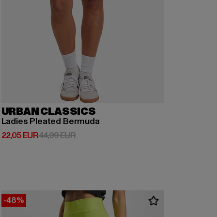
URBAN CLASSICS
Ladies Pleated Bermuda
Derzeitiger Preis: 22,05 EUR
Aktionspreis: 44,99 EUR
22,05 EUR
44,99 EUR
-48%