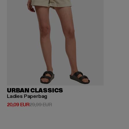
URBAN CLASSICS
Ladies Paperbag
Derzeitiger Preis: 20,09 EUR
Aktionspreis: 29,99 EUR
20,09 EUR
29,99 EUR