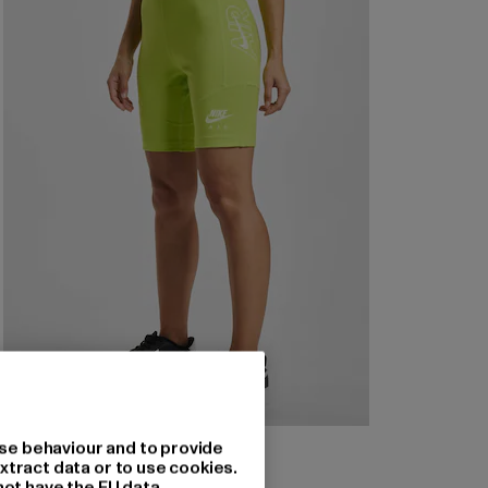
NIKE
se behaviour and to provide
Air
xtract data or to use cookies.
not have the EU data