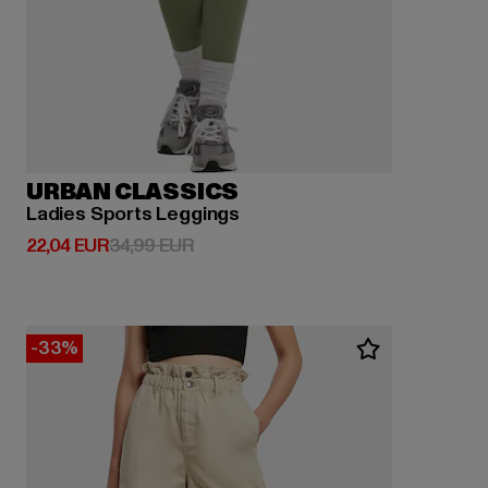
URBAN CLASSICS
Ladies Sports Leggings
Derzeitiger Preis: 22,04 EUR
Aktionspreis: 34,99 EUR
22,04 EUR
34,99 EUR
-33%