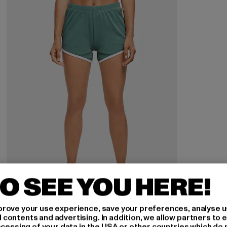
O SEE YOU HERE!
URBAN CLASSICS
rove your use experience, save your preferences, analyse u
Ladies Essentials Interlock Retro
ontents and advertising. In addition, we allow partners to e
ocessing of your data in the USA or other countries which do 