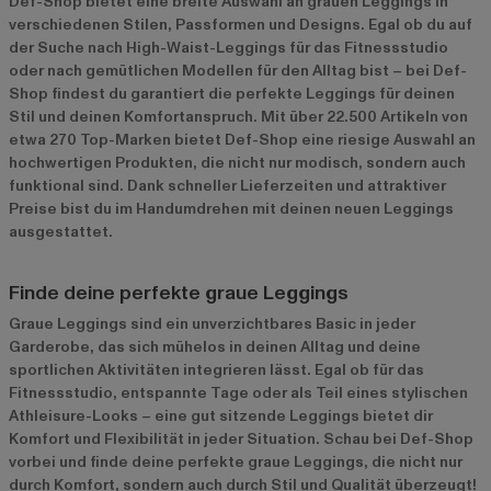
Def-Shop bietet eine breite Auswahl an grauen Leggings in
verschiedenen Stilen, Passformen und Designs. Egal ob du auf
der Suche nach High-Waist-Leggings für das Fitnessstudio
oder nach gemütlichen Modellen für den Alltag bist – bei Def-
Shop findest du garantiert die perfekte Leggings für deinen
Stil und deinen Komfortanspruch. Mit über 22.500 Artikeln von
etwa 270 Top-Marken bietet Def-Shop eine riesige Auswahl an
hochwertigen Produkten, die nicht nur modisch, sondern auch
funktional sind. Dank schneller Lieferzeiten und attraktiver
Preise bist du im Handumdrehen mit deinen neuen Leggings
ausgestattet.
Finde deine perfekte graue Leggings
Graue Leggings sind ein unverzichtbares Basic in jeder
Garderobe, das sich mühelos in deinen Alltag und deine
sportlichen Aktivitäten integrieren lässt. Egal ob für das
Fitnessstudio, entspannte Tage oder als Teil eines stylischen
Athleisure-Looks – eine gut sitzende Leggings bietet dir
Komfort und Flexibilität in jeder Situation. Schau bei Def-Shop
vorbei und finde deine perfekte graue Leggings, die nicht nur
durch Komfort, sondern auch durch Stil und Qualität überzeugt!