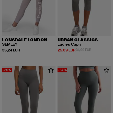
LONSDALE LONDON
URBAN CLASSICS
SEMLEY
Ladies Capri
Derzeitiger Preis: 33,24 EUR
Derzeitiger Preis: 25,89 EUR
Aktionspreis:
33,24 EUR
25,89 EUR
34,99 EUR
-29%
-57%