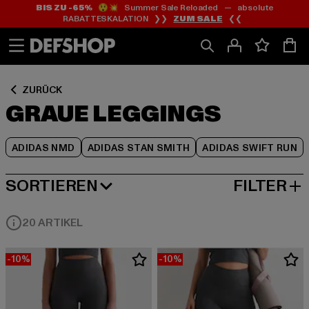
BIS ZU -65%
😲💥 Summer Sale Reloaded — absolute
Zum
Zum
Zum
RABATTESKALATION ❯❯
ZUM SALE
❮❮
Inhalt
Fußzeile
Produktraster
springen
springen
springen
ZURÜCK
GRAUE LEGGINGS
ADIDAS NMD
ADIDAS STAN SMITH
ADIDAS SWIFT RUN
SORTIEREN
FILTER
NEUESTE
20 ARTIKEL
-10%
-10%