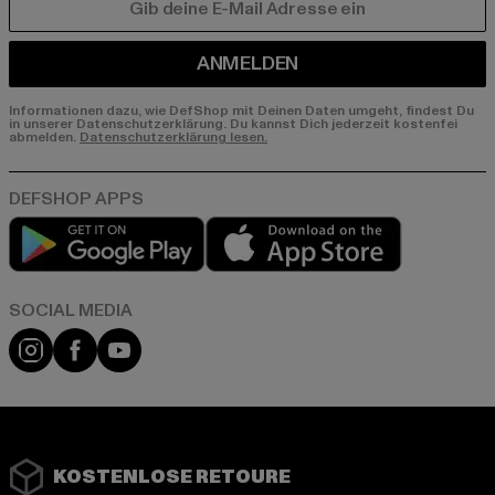
E-MAIL
ANMELDEN
Informationen dazu, wie DefShop mit Deinen Daten umgeht, findest Du
in unserer Datenschutzerklärung. Du kannst Dich jederzeit kostenfei
abmelden.
Datenschutzerklärung lesen.
Play market
App store
Instagram
Facebook
YouTube
KOSTENLOSE RETOURE