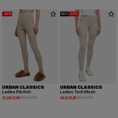
-45%
NEU
-53%
URBAN CLASSICS
URBAN CLASSICS
Ladies Rib Knit
Ladies Tech Mesh
Derzeitiger Preis: 21,99 EUR
Aktionspreis: 39,99 EUR
Derzeitiger Preis: 14,10 EUR
Aktionspreis: 
21,99 EUR
39,99 EUR
14,10 EUR
29,99 EUR