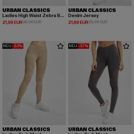
URBAN CLASSICS
URBAN CLASSICS
Ladies High Waist Zebra Boot Cut
Denim Jersey
Derzeitiger Preis: 21,99 EUR
Aktionspreis: 39,99 EUR
Derzeitiger Preis: 21,89 EUR
Aktionspreis: 
21,99 EUR
39,99 EUR
21,89 EUR
29,99 EUR
NEU
-53%
NEU
-37%
URBAN CLASSICS
URBAN CLASSICS