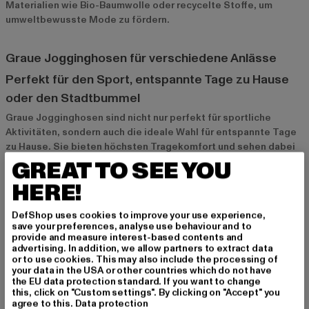
Materialien wie Bio-Baumwolle oder recycelte Stoffe, um
umweltbewusste Mode zu fördern.
Graue Jogginghosen für verschiedene Anlässe
Perfekt für den Sport, entspannte Tage zu Hause
oder den Stadtbummel
Graue Jogginghosen sind nicht nur perfekt für sportliche
Aktivitäten, sondern auch die ideale Wahl für entspannte Tage
zu Hause. Sie bieten höchsten Tragekomfort und sehen dabei
noch stylisch aus. Auch beim Stadtbummel oder bei Treffen mit
GREAT TO SEE YOU
Freunden kannst du deine graue Jogginghose problemlos
HERE!
tragen – kombiniert mit einem coolen Hoodie und stylischen
Sneakers entsteht ein lässiger, aber modischer Look. Diese
DefShop uses cookies to improve your use experience,
Vielseitigkeit macht die Jogginghose zu einem echten
save your preferences, analyse use behaviour and to
Allrounder in deiner Garderobe.
provide and measure interest-based contents and
advertising. In addition, we allow partners to extract data
or to use cookies. This may also include the processing of
Die ideale Wahl für einen modernen Athleisure-
your data in the USA or other countries which do not have
the EU data protection standard. If you want to change
Style
this, click on "Custom settings". By clicking on "Accept" you
agree to this.
Data protection