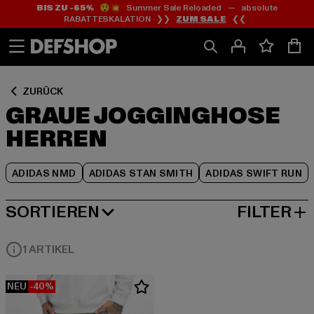
BIS ZU -65%
😲💥 Summer Sale Reloaded — absolute
Zum
Zum
Zum
RABATTESKALATION ❯❯
ZUM SALE
❮❮
Inhalt
Fußzeile
Produktraster
springen
springen
springen
ZURÜCK
GRAUE JOGGINGHOSE
HERREN
ADIDAS NMD
ADIDAS STAN SMITH
ADIDAS SWIFT RUN
SORTIEREN
FILTER
HÖCHSTE REDUZIERUNG
1 ARTIKEL
NEU
-40%