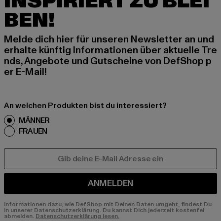
INSPIRIERT ZU BLEI
BEN!
Melde dich hier für unseren Newsletter an und
erhalte künftig Informationen über aktuelle Tre
nds, Angebote und Gutscheine von DefShop p
er E-Mail!
An welchen Produkten bist du interessiert?
MÄNNER
FRAUEN
E-MAIL
ANMELDEN
Informationen dazu, wie DefShop mit Deinen Daten umgeht, findest Du
in unserer Datenschutzerklärung. Du kannst Dich jederzeit kostenfei
abmelden.
Datenschutzerklärung lesen.