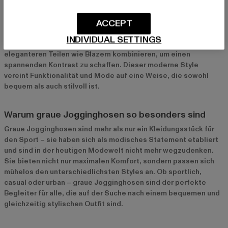
Der Athleisure-Style, bei dem Sportkleidung in den Alltag
integriert wird, ist weiterhin einer der größten Trends der
ACCEPT
Modewelt. Graue Jogginghosen passen perfekt in diesen
Trend, da sie sportlich, bequem und dennoch modisch sind. Sie
INDIVIDUAL SETTINGS
lassen sich mit sportlichen Oberteilen, aber auch mit
eleganteren Teilen wie Blazern kombinieren, um einen
spannenden Kontrast zu schaffen. Dieser moderne Style
vereint Funktionalität und Mode auf eine Weise, die sowohl
bequem als auch stilvoll ist.
Warum graue Jogginghosen so besonders sind
Graue Jogginghosen sind mehr als nur ein Kleidungsstück für
den Sport – sie haben sich als modisches Statement etabliert
und sind in der heutigen Modewelt nicht mehr wegzudenken.
Sie bieten nicht nur maximalen Komfort, sondern passen sich
mühelos den unterschiedlichsten Styles an. Ob sportlich,
casual oder urban – graue Jogginghosen sind der perfekte
Begleiter für alle, die auf der Suche nach einem bequemen und
gleichzeitig stylischen Outfit sind.