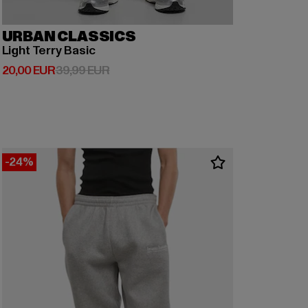
URBAN CLASSICS
Light Terry Basic
Derzeitiger Preis: 20,00 EUR
Aktionspreis: 39,99 EUR
20,00 EUR
39,99 EUR
-24%