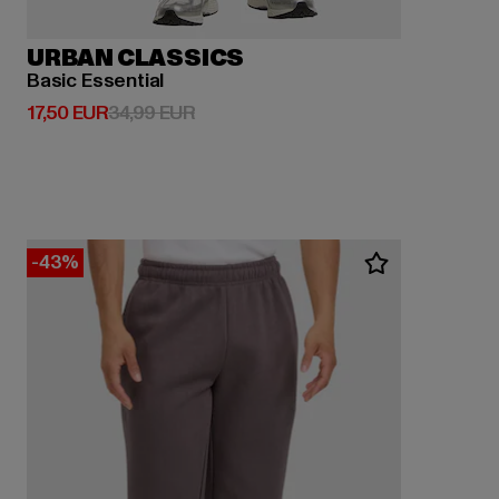
URBAN CLASSICS
Basic Essential
Derzeitiger Preis: 17,50 EUR
Aktionspreis: 34,99 EUR
17,50 EUR
34,99 EUR
-43%