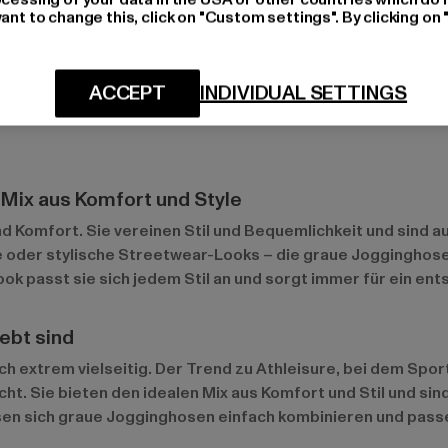
ant to change this, click on "Custom settings". By clicking on 
ACCEPT
INDIVIDUAL SETTINGS
 Mix aus Komfort und Style
und Komfort. Sie vereinen Stil und Bequemlichkeit und si
 oder stylische Streetwear-Looks – die graue Jogginghose fü
ook passt sie sich jedem Stil an und sorgt immer für ein en
ebt sind
 extrem vielseitig. Der Trend zu Athleisure, bei dem Spor
Sie bieten den idealen Mix aus Komfort und Stil und sind s
assen sich graue Jogginghosen einfach kombinieren und pass