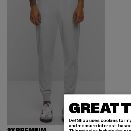
GREAT T
DefShop uses cookies to imp
and measure interest-based c
2Y PREMIUM
This may also include the pr