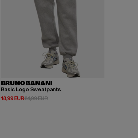
BRUNO BANANI
Basic Logo Sweatpants
Derzeitiger Preis: 18,99 EUR
Aktionspreis: 24,99 EUR
18,99 EUR
24,99 EUR