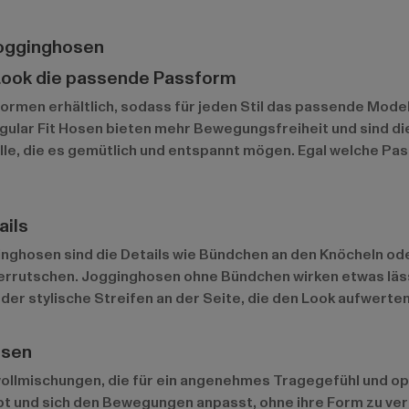
Jogginghosen
n Look die passende Passform
rmen erhältlich, sodass für jeden Stil das passende Modell
gular Fit Hosen bieten mehr Bewegungsfreiheit und sind di
 alle, die es gemütlich und entspannt mögen. Egal welche 
ails
nghosen sind die Details wie Bündchen an den Knöcheln od
verrutschen. Jogginghosen ohne Bündchen wirken etwas läs
r stylische Streifen an der Seite, die den Look aufwerten u
osen
mischungen, die für ein angenehmes Tragegefühl und optim
ibt und sich den Bewegungen anpasst, ohne ihre Form zu ver