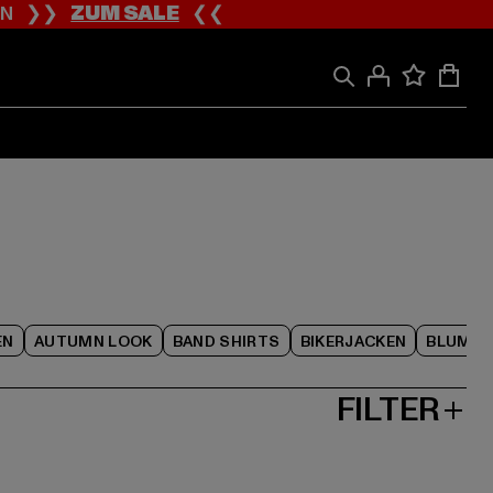
ION ❯❯
ZUM SALE
❮❮
EN
AUTUMN LOOK
BAND SHIRTS
BIKERJACKEN
BLUME
FILTER