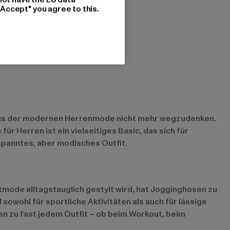
"Accept" you agree to this.
nd aus der modernen Herrenmode nicht mehr wegzudenken.
r Herren ist ein vielseitiges Basic, das sich für
tspanntes, aber modisches Outfit.
tmode alltagstauglich gestylt wird, hat Jogginghosen zu
owohl für sportliche Aktivitäten als auch für lässige
en zu fast jedem Outfit – ob beim Workout, beim