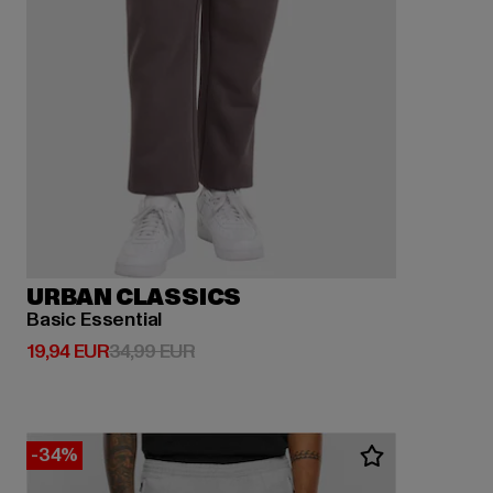
URBAN CLASSICS
Basic Essential
Derzeitiger Preis: 19,94 EUR
Aktionspreis: 34,99 EUR
19,94 EUR
34,99 EUR
-34%