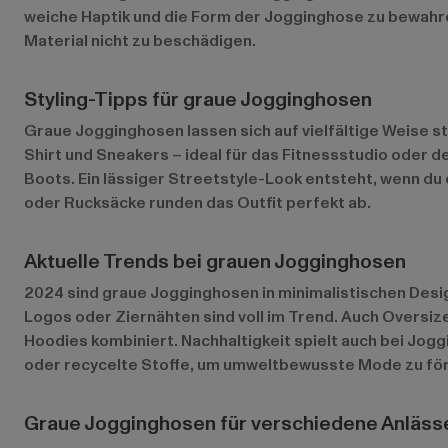
weiche Haptik und die Form der Jogginghose zu bewahr
Material nicht zu beschädigen.
Styling-Tipps für graue Jogginghosen
Graue Jogginghosen lassen sich auf vielfältige Weise st
Shirt und Sneakers – ideal für das Fitnessstudio oder d
Boots. Ein lässiger Streetstyle-Look entsteht, wenn d
oder Rucksäcke runden das Outfit perfekt ab.
Aktuelle Trends bei grauen Jogginghosen
2024 sind graue Jogginghosen in minimalistischen Desi
Logos oder Ziernähten sind voll im Trend. Auch Overs
Hoodies kombiniert. Nachhaltigkeit spielt auch bei Jog
oder recycelte Stoffe, um umweltbewusste Mode zu fö
Graue Jogginghosen für verschiedene Anläss