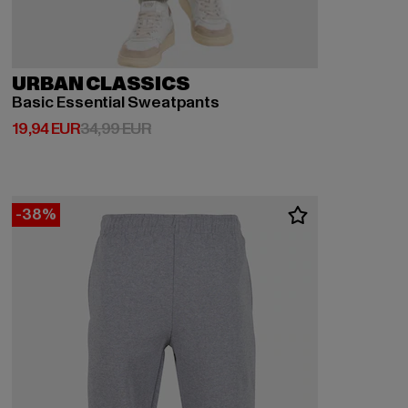
URBAN CLASSICS
Basic Essential Sweatpants
Derzeitiger Preis: 19,94 EUR
Aktionspreis: 34,99 EUR
19,94 EUR
34,99 EUR
-38%