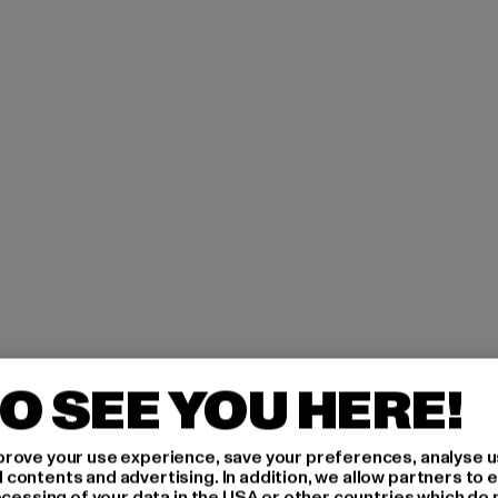
O SEE YOU HERE!
rove your use experience, save your preferences, analyse u
ontents and advertising. In addition, we allow partners to e
ocessing of your data in the USA or other countries which do 