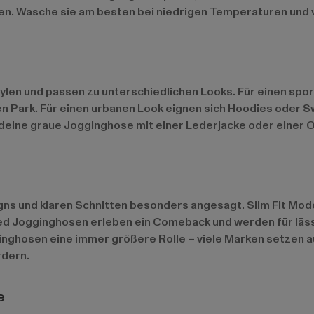
en. Wasche sie am besten bei niedrigen Temperaturen und 
ylen und passen zu unterschiedlichen Looks. Für einen sport
en Park. Für einen urbanen Look eignen sich Hoodies oder S
u deine graue Jogginghose mit einer Lederjacke oder einer
gns und klaren Schnitten besonders angesagt. Slim Fit Mode
ized Jogginghosen erleben ein Comeback und werden für lä
ginghosen eine immer größere Rolle – viele Marken setzen 
rdern.
e