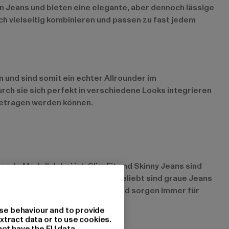
n Jeans und bieten eine elegante, aber dennoch lässige
ich vielseitig kombinieren und passen zu fast jedem
en und sind somit ein echter Allrounder im
ch sie sich perfekt in verschiedene Looks integrieren
getragen werden können.
nde Modell dabei ist. Slim Fit und Skinny Jeans sind
 Silhouette bieten. Besonders beliebt sind graue Jeans
eans passen sich jedem Look an und sorgen immer für
se behaviour and to provide
xtract data or to use cookies.
not have the EU data