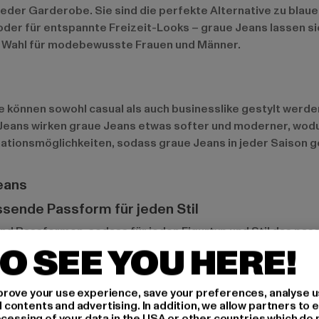
eder Garderobe. Sie sind die perfekte Alternative zu blaue
o oder für entspannte Freizeit-Looks – graue Jeans lassen s
ale Wahl für modebewusste Frauen und Männer.
 Sie können sowohl casual als auch businesslike gestylt werd
Jeans wirken graue Jeans etwas softer und moderner, wodur
nationsmöglichkeiten, sodass graue Jeans in jeder Saison 
eans
assende Passform für jeden Stil
nd Passformen, sodass für jeden Figurtyp und Stil das passe
O SEE YOU HERE!
d Straight Leg und Relaxed Fit Jeans eine etwas lässigere
n Körper optisch strecken. Ob schmal oder locker – graue J
rove your use experience, save your preferences, analyse u
ontents and advertising. In addition, we allow partners to e
ocessing of your data in the USA or other countries which do 