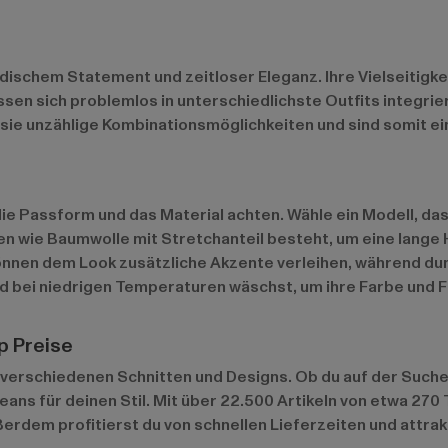
ischem Statement und zeitloser Eleganz. Ihre Vielseitigke
ssen sich problemlos in unterschiedlichste Outfits integrier
 sie unzählige Kombinationsmöglichkeiten und sind somit e
ie Passform und das Material achten. Wähle ein Modell, das
en wie Baumwolle mit Stretchanteil besteht, um eine lange
nnen dem Look zusätzliche Akzente verleihen, während dun
und bei niedrigen Temperaturen wäschst, um ihre Farbe und F
p Preise
verschiedenen Schnitten und Designs. Ob du auf der Suche n
eans für deinen Stil. Mit über 22.500 Artikeln von etwa 27
ßerdem profitierst du von schnellen Lieferzeiten und attra