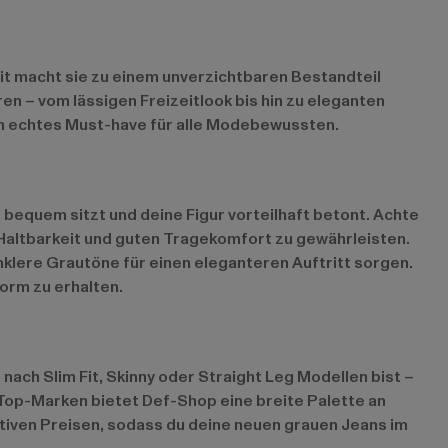
it macht sie zu einem unverzichtbaren Bestandteil
en – vom lässigen Freizeitlook bis hin zu eleganten
in echtes Must-have für alle Modebewussten.
 bequem sitzt und deine Figur vorteilhaft betont. Achte
 Haltbarkeit und guten Tragekomfort zu gewährleisten.
klere Grautöne für einen eleganteren Auftritt sorgen.
orm zu erhalten.
ach Slim Fit, Skinny oder Straight Leg Modellen bist –
0 Top-Marken bietet Def-Shop eine breite Palette an
ktiven Preisen, sodass du deine neuen grauen Jeans im