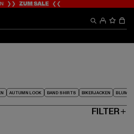
ION ❯❯
ZUM SALE
❮❮
EN
AUTUMN LOOK
BAND SHIRTS
BIKERJACKEN
BLUME
FILTER