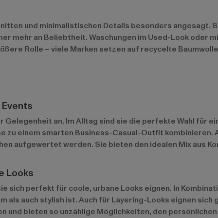
nitten und minimalistischen Details besonders angesagt. Ski
er mehr an Beliebtheit. Waschungen im Used-Look oder mit 
größere Rolle – viele Marken setzen auf recycelte Baumwol
e Events
Gelegenheit an. Im Alltag sind sie die perfekte Wahl für ein
se zu einem smarten Business-Casual-Outfit kombinieren. 
en aufgewertet werden. Sie bieten den idealen Mix aus Kom
ne Looks
sie sich perfekt für coole, urbane Looks eignen. In Kombi
 als auch stylish ist. Auch für Layering-Looks eignen sich 
 und bieten so unzählige Möglichkeiten, den persönlichen S