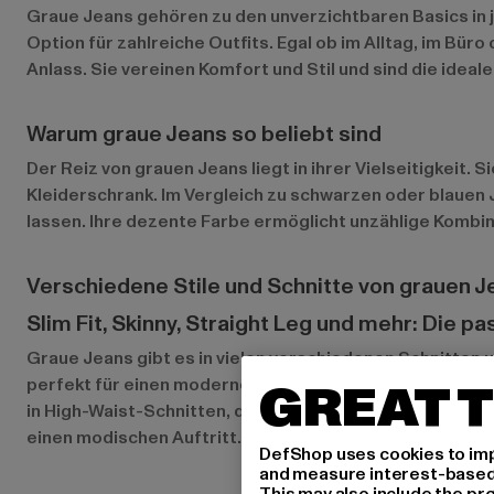
Graue Jeans gehören zu den unverzichtbaren Basics in j
Option für zahlreiche Outfits. Egal ob im Alltag, im Bür
Anlass. Sie vereinen Komfort und Stil und sind die ide
Warum graue Jeans so beliebt sind
Der Reiz von grauen Jeans liegt in ihrer Vielseitigkeit.
Kleiderschrank. Im Vergleich zu schwarzen oder blauen 
lassen. Ihre dezente Farbe ermöglicht unzählige Kombi
Verschiedene Stile und Schnitte von grauen J
Slim Fit, Skinny, Straight Leg und mehr: Die p
Graue Jeans gibt es in vielen verschiedenen Schnitten u
GREAT T
perfekt für einen modernen, figurbetonten Look, währen
in High-Waist-Schnitten, die die Taille betonen und de
einen modischen Auftritt.
DefShop uses cookies to imp
and measure interest-based c
This may also include the pr