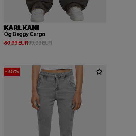
KARL KANI
Og Baggy Cargo
Derzeitiger Preis: 80,99 EUR
Aktionspreis: 99,99 EUR
80,99 EUR
99,99 EUR
-35%