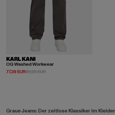
KARL KANI
OG Washed Workwear
Derzeitiger Preis: 77,39 EUR
Aktionspreis: 89,99 EUR
77,39 EUR
89,99 EUR
Graue Jeans: Der zeitlose Klassiker im Kleide