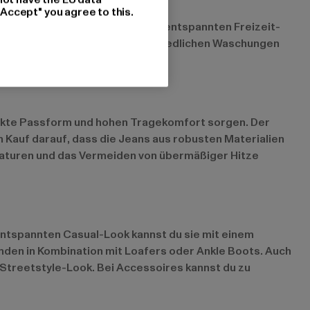
"Accept" you agree to this.
rs lässig und passen perfekt zu entspannten Freizeit-
annst du graue Jeans in unterschiedlichen Waschungen
rfekte Passform und hohen Tragekomfort sorgen. Der
m Kauf darauf, dass die Jeans aus robusten Materialien
raturen und das Vermeiden von übermäßiger Hitze
 entspannten Casual-Look kannst du sie mit einem
mden in Kombination mit Loafers oder Ankle Boots. Auch
Streetstyle-Look. Bei Accessoires kannst du zu