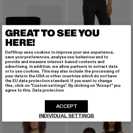
GREAT TO SEE YOU
HERE!
DefShop uses cookies to improve your use experience,
save your preferences, analyse use behaviour and to
provide and measure interest-based contents and
advertising. In addition, we allow partners to extract data
or to use cookies. This may also include the processing of
your data in the USA or other countries which do not have
URBAN CLASSICS
URBAN CLASSICS
the EU data protection standard. If you want to change
Ladies Knotted Bandeau 2 Pack
Ladies Rib
this, click on "Custom settings". By clicking on "Accept" you
Derzeitiger Preis: 17,91 EUR
Aktionspreis: 27,99 EUR
Derzeitiger Preis: 16,10 EUR
Aktionspreis: 3
17,91 EUR
27,99 EUR
16,10 EUR
34,99 EUR
agree to this.
Data protection
ACCEPT
-31%
-47%
INDIVIDUAL SETTINGS