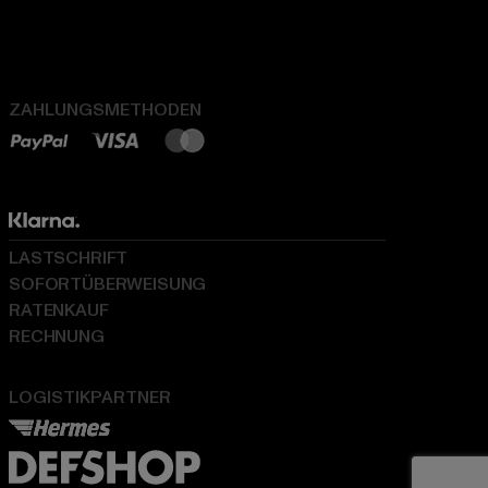
ZAHLUNGSMETHODEN
LASTSCHRIFT
SOFORTÜBERWEISUNG
RATENKAUF
RECHNUNG
LOGISTIKPARTNER