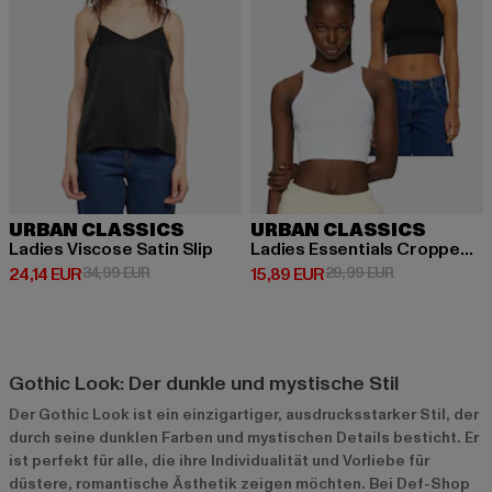
URBAN CLASSICS
URBAN CLASSICS
Ladies Viscose Satin Slip
Ladies Essentials Cropped Rib
Derzeitiger Preis: 24,14 EUR
Aktionspreis: 34,99 EUR
Derzeitiger Preis: 15,89 EUR
Aktionspreis: 
24,14 EUR
34,99 EUR
15,89 EUR
29,99 EUR
Gothic Look: Der dunkle und mystische Stil
Der Gothic Look ist ein einzigartiger, ausdrucksstarker Stil, der
durch seine dunklen Farben und mystischen Details besticht. Er
ist perfekt für alle, die ihre Individualität und Vorliebe für
düstere, romantische Ästhetik zeigen möchten. Bei Def-Shop