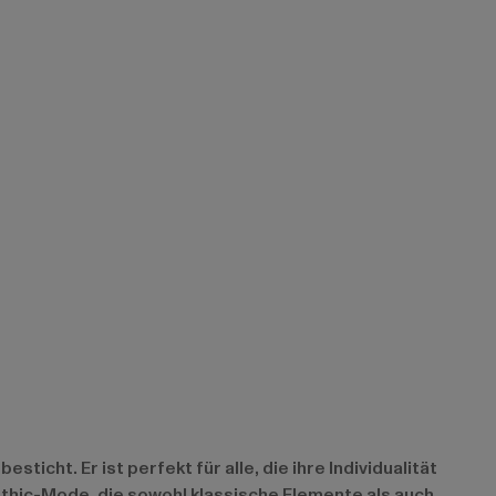
ticht. Er ist perfekt für alle, die ihre Individualität
thic-Mode, die sowohl klassische Elemente als auch