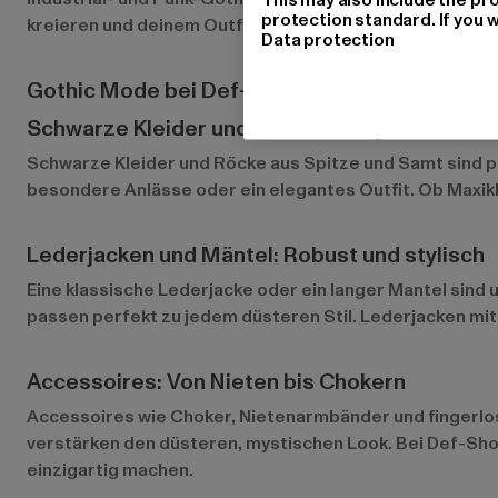
protection standard. If you w
kreieren und deinem Outfit eine persönliche Note zu ge
Data protection
Gothic Mode bei Def-Shop
Schwarze Kleider und Röcke mit Spitze und 
Schwarze Kleider
und Röcke aus Spitze und Samt sind pe
besondere Anlässe oder ein elegantes Outfit. Ob Maxikle
Lederjacken und Mäntel: Robust und stylisch
Eine klassische
Lederjacke
oder ein langer Mantel sind 
passen perfekt zu jedem düsteren Stil. Lederjacken mit
Accessoires: Von Nieten bis Chokern
Accessoires wie Choker, Nietenarmbänder und fingerlos
verstärken den düsteren, mystischen Look. Bei Def-Shop
einzigartig machen.