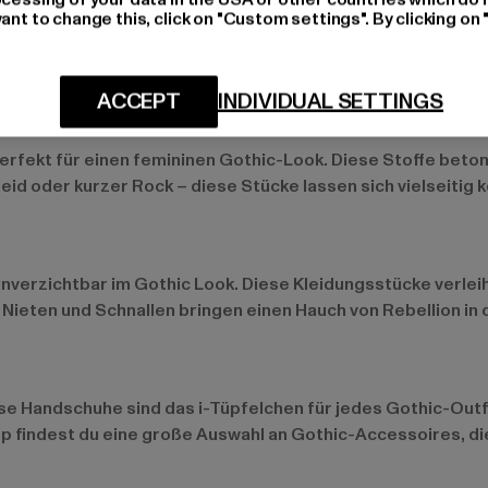
ant to change this, click on "Custom settings". By clicking on 
ben.
ACCEPT
INDIVIDUAL SETTINGS
Samt
rfekt für einen femininen Gothic-Look. Diese Stoffe betone
id oder kurzer Rock – diese Stücke lassen sich vielseitig 
unverzichtbar im Gothic Look. Diese Kleidungsstücke verleih
 Nieten und Schnallen bringen einen Hauch von Rebellion in
e Handschuhe sind das i-Tüpfelchen für jedes Gothic-Outf
 findest du eine große Auswahl an Gothic-Accessoires, die 