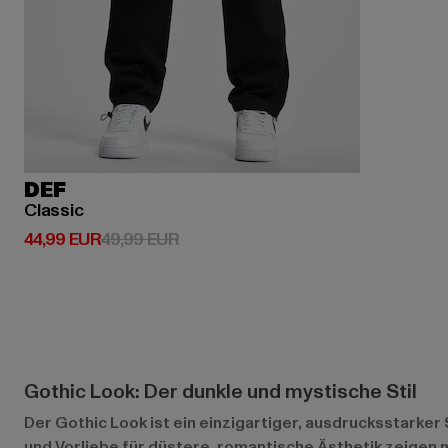
DEF
Classic
Derzeitiger Preis: 44,99 EUR
Aktionspreis: 49,99 EUR
44,99 EUR
49,99 EUR
Gothic Look: Der dunkle und mystische Stil
Der Gothic Look ist ein einzigartiger, ausdrucksstarker St
und Vorliebe für düstere, romantische Ästhetik zeigen 