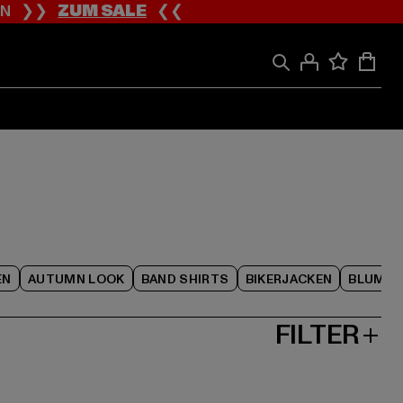
ION ❯❯
ZUM SALE
❮❮
EN
AUTUMN LOOK
BAND SHIRTS
BIKERJACKEN
BLUME
FILTER