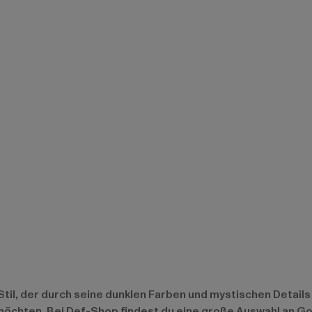
il, der durch seine dunklen Farben und mystischen Details bes
möchten. Bei Def-Shop findest du eine große Auswahl an Go