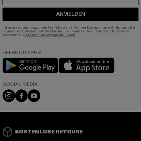
E-MAIL
ANMELDEN
Informationen dazu, wie DefShop mit Deinen Daten umgeht, findest Du
in unserer Datenschutzerklärung. Du kannst Dich jederzeit kostenfei
abmelden.
Datenschutzerklärung lesen.
Play market
App store
Instagram
Facebook
YouTube
KOSTENLOSE RETOURE