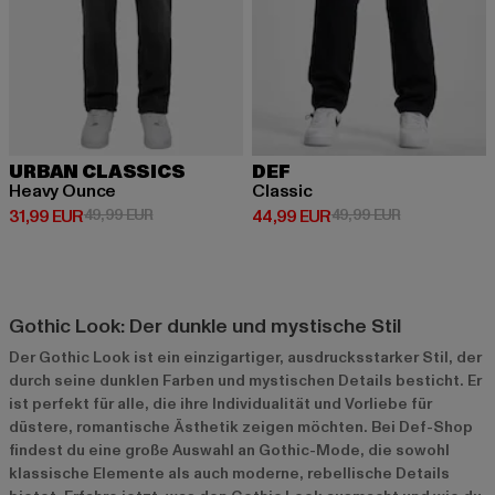
URBAN CLASSICS
DEF
Heavy Ounce
Classic
Derzeitiger Preis: 31,99 EUR
Aktionspreis: 49,99 EUR
Derzeitiger Preis: 44,99 EUR
Aktionspreis:
31,99 EUR
49,99 EUR
44,99 EUR
49,99 EUR
Gothic Look: Der dunkle und mystische Stil
Der Gothic Look ist ein einzigartiger, ausdrucksstarker Stil, der
durch seine dunklen Farben und mystischen Details besticht. Er
ist perfekt für alle, die ihre Individualität und Vorliebe für
düstere, romantische Ästhetik zeigen möchten. Bei Def-Shop
findest du eine große Auswahl an Gothic-Mode, die sowohl
klassische Elemente als auch moderne, rebellische Details