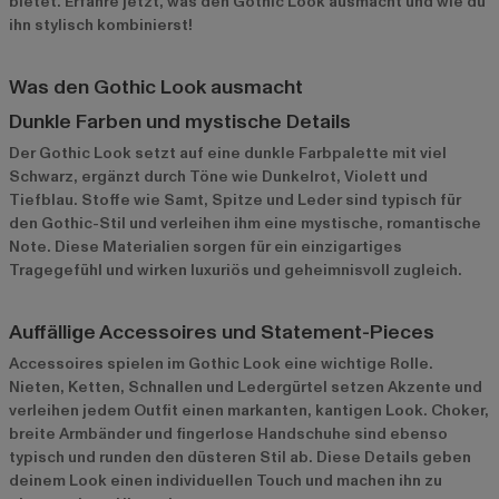
bietet. Erfahre jetzt, was den Gothic Look ausmacht und wie du
ihn stylisch kombinierst!
Was den Gothic Look ausmacht
Dunkle Farben und mystische Details
Der Gothic Look setzt auf eine dunkle Farbpalette mit viel
Schwarz, ergänzt durch Töne wie Dunkelrot, Violett und
Tiefblau. Stoffe wie Samt, Spitze und Leder sind typisch für
den Gothic-Stil und verleihen ihm eine mystische, romantische
Note. Diese Materialien sorgen für ein einzigartiges
Tragegefühl und wirken luxuriös und geheimnisvoll zugleich.
Auffällige Accessoires und Statement-Pieces
Accessoires spielen im Gothic Look eine wichtige Rolle.
Nieten, Ketten, Schnallen und Ledergürtel setzen Akzente und
verleihen jedem Outfit einen markanten, kantigen Look. Choker,
breite Armbänder und fingerlose Handschuhe sind ebenso
typisch und runden den düsteren Stil ab. Diese Details geben
deinem Look einen individuellen Touch und machen ihn zu