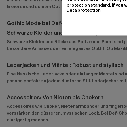
protection standard. If you w
kreieren und deinem Outfit eine persönliche Note zu ge
Data protection
Gothic Mode bei Def-Shop
Schwarze Kleider und Röcke mit Spitze und 
Schwarze Kleider
und Röcke aus Spitze und Samt sind pe
besondere Anlässe oder ein elegantes Outfit. Ob Maxikle
Lederjacken und Mäntel: Robust und stylisch
Eine klassische
Lederjacke
oder ein langer Mantel sind 
passen perfekt zu jedem düsteren Stil. Lederjacken mit
Accessoires: Von Nieten bis Chokern
Accessoires wie Choker, Nietenarmbänder und fingerlos
verstärken den düsteren, mystischen Look. Bei Def-Shop
einzigartig machen.