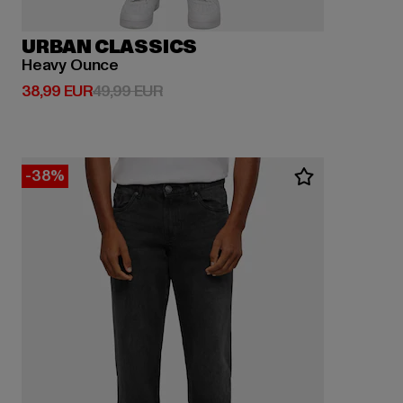
URBAN CLASSICS
Heavy Ounce
Derzeitiger Preis: 38,99 EUR
Aktionspreis: 49,99 EUR
38,99 EUR
49,99 EUR
-38%