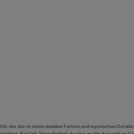
il, der durch seine dunklen Farben und mystischen Details bes
möchten. Bei Def-Shop findest du eine große Auswahl an Go