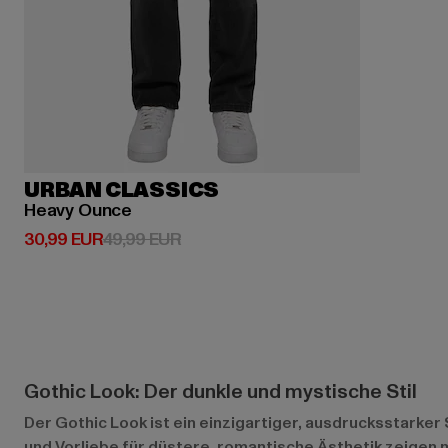
URBAN CLASSICS
Heavy Ounce
Derzeitiger Preis: 30,99 EUR
Aktionspreis: 49,99 EUR
30,99 EUR
49,99 EUR
Gothic Look: Der dunkle und mystische Stil
Der Gothic Look ist ein einzigartiger, ausdrucksstarker St
und Vorliebe für düstere, romantische Ästhetik zeigen 