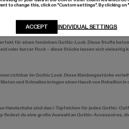
ant to change this, click on "Custom settings". By clicking on 
ben.
ACCEPT
INDIVIDUAL SETTINGS
Samt
rfekt für einen femininen Gothic-Look. Diese Stoffe betone
id oder kurzer Rock – diese Stücke lassen sich vielseitig 
unverzichtbar im Gothic Look. Diese Kleidungsstücke verleih
 Nieten und Schnallen bringen einen Hauch von Rebellion in
e Handschuhe sind das i-Tüpfelchen für jedes Gothic-Outf
 findest du eine große Auswahl an Gothic-Accessoires, die 