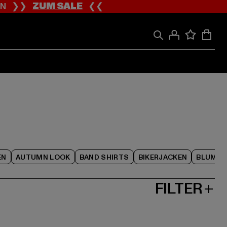
ION ❯❯
ZUM SALE
❮❮
EN
AUTUMN LOOK
BAND SHIRTS
BIKERJACKEN
BLUME
FILTER