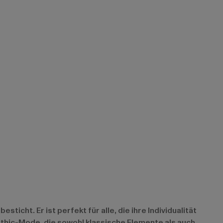
ticht. Er ist perfekt für alle, die ihre Individualität
thic-Mode, die sowohl klassische Elemente als auch