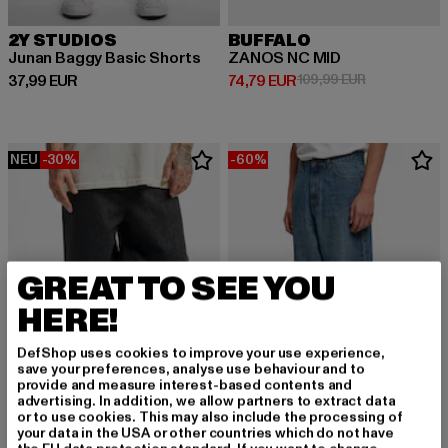
2Y STUDIOS
BUFFALO
Junan Baggy Basic Shorts
ZANOS NC MID
Derzeitiger Preis: 37,99 EUR
Derzeitiger Preis: 74,79 EUR
Aktionspreis:
37,99 EUR
74,79 EUR
109,99 EUR
NEU
-30%
-60%
GREAT TO SEE YOU
HERE!
DefShop uses cookies to improve your use experience,
save your preferences, analyse use behaviour and to
provide and measure interest-based contents and
advertising. In addition, we allow partners to extract data
or to use cookies. This may also include the processing of
your data in the USA or other countries which do not have
URBAN CLASSICS
URBAN CLASSICS