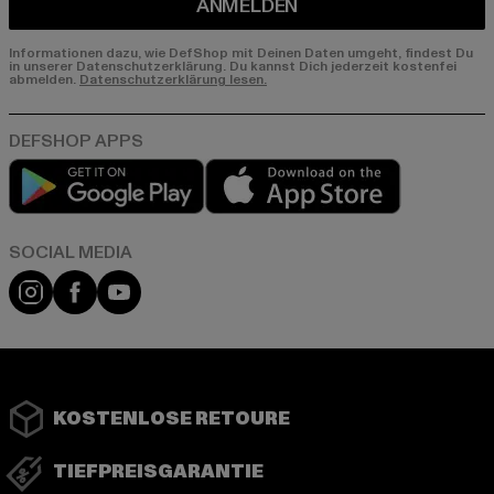
ANMELDEN
Informationen dazu, wie DefShop mit Deinen Daten umgeht, findest Du
in unserer Datenschutzerklärung. Du kannst Dich jederzeit kostenfei
abmelden.
Datenschutzerklärung lesen.
Play market
App store
Instagram
Facebook
YouTube
KOSTENLOSE RETOURE
TIEFPREISGARANTIE