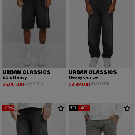
URBAN CLASSICS
URBAN CLASSICS
90's Heavy
Heavy Ounce
Derzeitiger Preis: 25,00 EUR
Aktionspreis: 49,99 EUR
Derzeitiger Preis: 38,99 EUR
Aktionspreis:
25,00 EUR
49,99 EUR
38,99 EUR
49,99 EUR
-20%
NEU
-40%