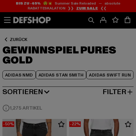
BIS ZU -65%
😲💥 Summer Sale Reloaded — absolute
Zum
Zum
Zum
RABATTESKALATION ❯❯
ZUM SALE
❮❮
Inhalt
Fußzeile
Produktraster
springen
springen
springen
ZURÜCK
GEWINNSPIEL PURES
GOLD
ADIDAS NMD
ADIDAS STAN SMITH
ADIDAS SWIFT RUN
SORTIEREN
FILTER
BELIEBTESTE
1,275 ARTIKEL
-50%
-22%