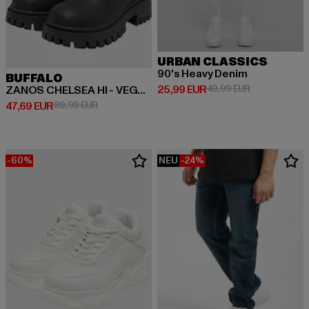
URBAN CLASSICS
90's Heavy Denim
BUFFALO
Derzeitiger Preis: 25,99 EUR
Aktionspreis:
25,99 EUR
49,99 EUR
ZANOS CHELSEA HI - VEGAN NAPPA
Derzeitiger Preis: 47,69 EUR
Aktionspreis: 89,99 EUR
47,69 EUR
89,99 EUR
-60%
NEU
-24%