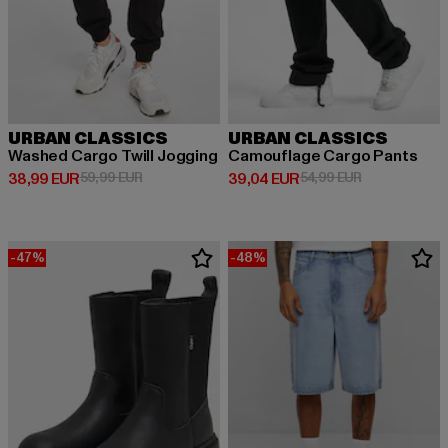
URBAN CLASSICS
URBAN CLASSICS
Washed Cargo Twill Jogging
Camouflage Cargo Pants
Derzeitiger Preis: 38,99 EUR
Aktionspreis: 59,99 EUR
Derzeitiger Preis: 39,04 EUR
Aktionspreis:
38,99 EUR
59,99 EUR
39,04 EUR
54,99 EUR
-47%
-48%