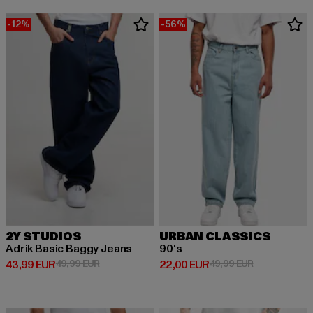
-12%
-56%
2Y STUDIOS
URBAN CLASSICS
Adrik Basic Baggy Jeans
90‘s
Derzeitiger Preis: 43,99 EUR
Aktionspreis: 49,99 EUR
Derzeitiger Preis: 22,00 EUR
Aktionspreis:
43,99 EUR
49,99 EUR
22,00 EUR
49,99 EUR