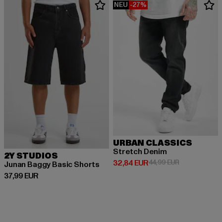
NEU
-27%
URBAN CLASSICS
Stretch Denim
2Y STUDIOS
Derzeitiger Preis: 32,84 EUR
Aktionspreis:
32,84 EUR
44,99 EUR
Junan Baggy Basic Shorts
Derzeitiger Preis: 37,99 EUR
37,99 EUR