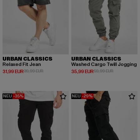
URBAN CLASSICS
URBAN CLASSICS
Relaxed Fit Jean
Washed Cargo Twill Jogging
Derzeitiger Preis: 31,99 EUR
Aktionspreis: 39,99 EUR
Derzeitiger Preis: 35,99 EUR
Aktionspreis:
31,99 EUR
39,99 EUR
35,99 EUR
59,99 EUR
NEU
-35%
NEU
-29%