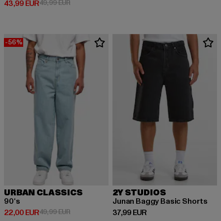
Derzeitiger Preis: 43,99 EUR
Aktionspreis: 49,99 EUR
43,99 EUR
49,99 EUR
-56%
URBAN CLASSICS
2Y STUDIOS
90‘s
Junan Baggy Basic Shorts
Derzeitiger Preis: 22,00 EUR
Aktionspreis: 49,99 EUR
Derzeitiger Preis: 37,99 EUR
22,00 EUR
49,99 EUR
37,99 EUR