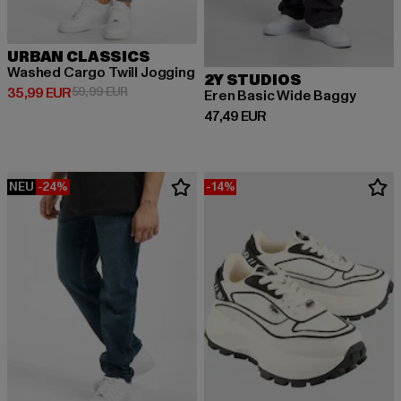
URBAN CLASSICS
Washed Cargo Twill Jogging
2Y STUDIOS
Derzeitiger Preis: 35,99 EUR
Aktionspreis: 59,99 EUR
35,99 EUR
59,99 EUR
Eren Basic Wide Baggy
Derzeitiger Preis: 47,49 EUR
47,49 EUR
NEU
-24%
-14%