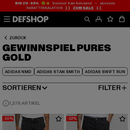
BIS ZU -65%
😲💥 Summer Sale Reloaded — absolute
Zum
Zum
Zum
RABATTESKALATION ❯❯
ZUM SALE
❮❮
Inhalt
Fußzeile
Produktraster
springen
springen
springen
ZURÜCK
GEWINNSPIEL PURES
GOLD
ADIDAS NMD
ADIDAS STAN SMITH
ADIDAS SWIFT RUN
SORTIEREN
FILTER
BELIEBTESTE
1,278 ARTIKEL
-50%
-32%