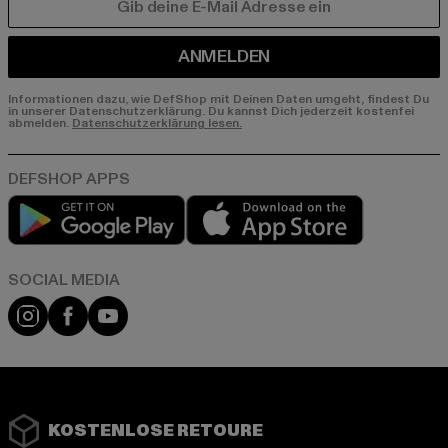
E-MAIL
ANMELDEN
Informationen dazu, wie DefShop mit Deinen Daten umgeht, findest Du
in unserer Datenschutzerklärung. Du kannst Dich jederzeit kostenfei
abmelden.
Datenschutzerklärung lesen.
Play market
App store
Instagram
Facebook
YouTube
KOSTENLOSE RETOURE