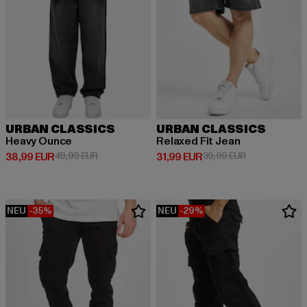
URBAN CLASSICS
URBAN CLASSICS
Heavy Ounce
Relaxed Fit Jean
Derzeitiger Preis: 38,99 EUR
Aktionspreis: 49,99 EUR
Derzeitiger Preis: 31,99 EUR
Aktionspreis: 
38,99 EUR
49,99 EUR
31,99 EUR
39,99 EUR
NEU
-35%
NEU
-29%