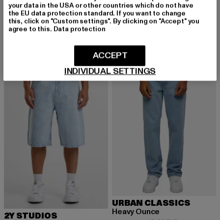
Retro Baggy Workwear Denim Loose Fit
your data in the USA or other countries which do not have
BUFFALO
the EU data protection standard. If you want to change
Derzeitiger Preis: 60,29 EUR
Aktionspreis:
60,29 EUR
89,99 EUR
ZANOS NC MID
this, click on "Custom settings". By clicking on "Accept" you
Derzeitiger Preis: 74,79 EUR
Aktionspreis: 109,99 EUR
74,79 EUR
109,99 EUR
agree to this.
Data protection
ACCEPT
-40%
INDIVIDUAL SETTINGS
URBAN CLASSICS
Heavy Ounce
2Y STUDIOS