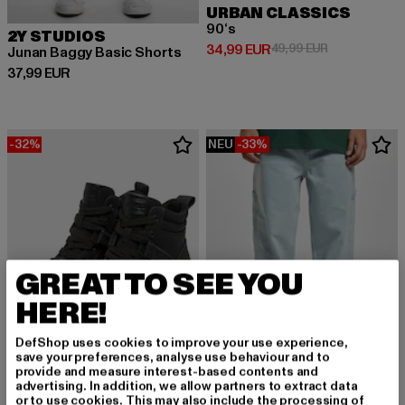
URBAN CLASSICS
90‘s
2Y STUDIOS
Derzeitiger Preis: 34,99 EUR
Aktionspreis:
34,99 EUR
49,99 EUR
Junan Baggy Basic Shorts
Derzeitiger Preis: 37,99 EUR
37,99 EUR
-32%
NEU
-33%
GREAT TO SEE YOU
HERE!
DefShop uses cookies to improve your use experience,
save your preferences, analyse use behaviour and to
provide and measure interest-based contents and
advertising. In addition, we allow partners to extract data
KARL KANI
or to use cookies. This may also include the processing of