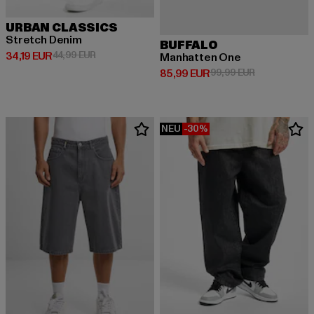
URBAN CLASSICS
Stretch Denim
BUFFALO
Derzeitiger Preis: 34,19 EUR
Aktionspreis: 44,99 EUR
34,19 EUR
44,99 EUR
Manhatten One
Derzeitiger Preis: 85,99 EUR
Aktionspreis:
85,99 EUR
99,99 EUR
NEU
-30%