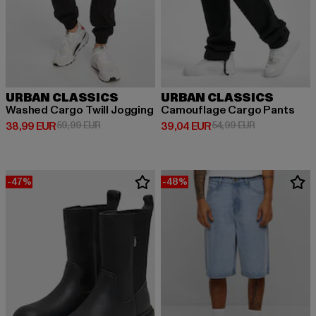
URBAN CLASSICS
URBAN CLASSICS
Washed Cargo Twill Jogging
Camouflage Cargo Pants
Derzeitiger Preis: 38,99 EUR
Aktionspreis: 59,99 EUR
Derzeitiger Preis: 39,04 EUR
Aktionspreis:
38,99 EUR
59,99 EUR
39,04 EUR
54,99 EUR
-47%
-48%