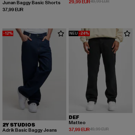
Derzeitiger Preis: 29,99 EUR
Aktionspreis:
29,99 EUR
49,99 EUR
Junan Baggy Basic Shorts
Derzeitiger Preis: 37,99 EUR
37,99 EUR
-12%
NEU
-24%
DEF
Matteo
2Y STUDIOS
Derzeitiger Preis: 37,99 EUR
Aktionspreis:
37,99 EUR
49,99 EUR
Adrik Basic Baggy Jeans