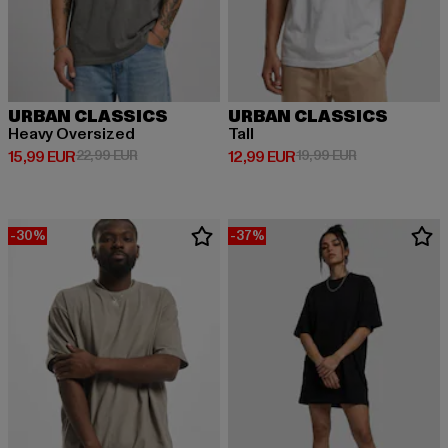
URBAN CLASSICS
URBAN CLASSICS
Heavy Oversized
Tall
Derzeitiger Preis: 15,99 EUR
Aktionspreis: 22,99 EUR
Derzeitiger Preis: 12,99 EUR
Aktionspreis: 
15,99 EUR
22,99 EUR
12,99 EUR
19,99 EUR
-30%
-37%