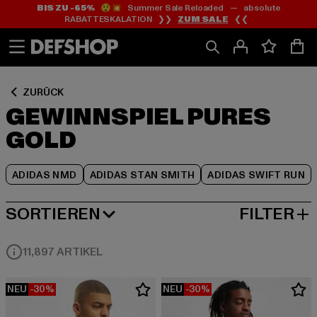
BIS ZU -65%
😲💥 Summer Sale Reloaded — absolute
Zum
Zum
Zum
RABATTESKALATION ❯❯
ZUM SALE
❮❮
Inhalt
Fußzeile
Produktraster
springen
springen
springen
ZURÜCK
GEWINNSPIEL PURES
GOLD
ADIDAS NMD
ADIDAS STAN SMITH
ADIDAS SWIFT RUN
SORTIEREN
FILTER
BELIEBTESTE
11,897 ARTIKEL
NEU
-30%
NEU
-30%