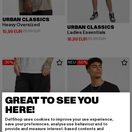
URBAN CLASSICS
Heavy Oversized
URBAN CLASSICS
Derzeitiger Preis: 15,99 EUR
Aktionspreis: 22,99 EUR
15,99 EUR
22,99 EUR
Ladies Essentials
Derzeitiger Preis: 18,89 EUR
Aktionspreis: 
18,89 EUR
29,99 EUR
-30%
NEU
-50%
GREAT TO SEE YOU
HERE!
DefShop uses cookies to improve your use experience,
save your preferences, analyse use behaviour and to
provide and measure interest-based contents and