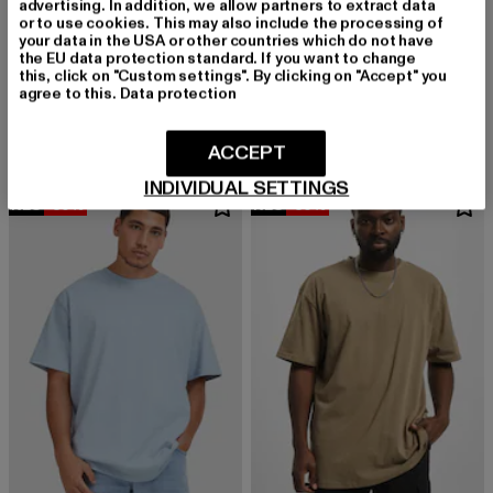
advertising. In addition, we allow partners to extract data
or to use cookies. This may also include the processing of
your data in the USA or other countries which do not have
URBAN CLASSICS
the EU data protection standard. If you want to change
Stripes Mesh Shorts
URBAN CLASSICS
this, click on "Custom settings". By clicking on "Accept" you
Derzeitiger Preis: 20,99 EUR
Aktionspreis: 29,99 EUR
20,99 EUR
29,99 EUR
Basic
agree to this.
Data protection
Derzeitiger Preis: 9,99 EUR
Aktionspreis: 1
9,99 EUR
19,99 EUR
ACCEPT
INDIVIDUAL SETTINGS
NEU
-30%
NEU
-30%