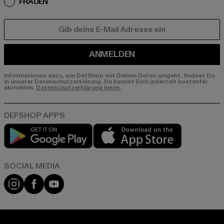
FRAUEN
E-MAIL
ANMELDEN
Informationen dazu, wie DefShop mit Deinen Daten umgeht, findest Du
in unserer Datenschutzerklärung. Du kannst Dich jederzeit kostenfei
abmelden.
Datenschutzerklärung lesen.
Play market
App store
Instagram
Facebook
YouTube