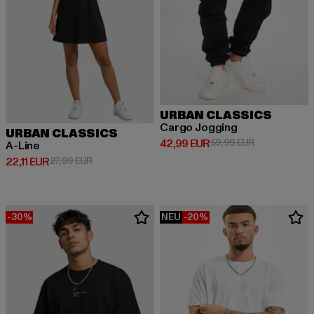
URBAN CLASSICS
Cargo Jogging
URBAN CLASSICS
Derzeitiger Preis: 42,99 EUR
Aktionspreis:
42,99 EUR
59,99 EUR
A-Line
Derzeitiger Preis: 22,11 EUR
Aktionspreis: 27,99 EUR
22,11 EUR
27,99 EUR
-30%
NEU
-20%