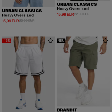
URBAN CLASSICS
Heavy Oversized
URBAN CLASSICS
Derzeitiger Preis: 15,99 EUR
Aktionspreis: 
15,99 EUR
22,99 EUR
Heavy Oversized
Derzeitiger Preis: 15,99 EUR
Aktionspreis: 22,99 EUR
15,99 EUR
22,99 EUR
-13%
NEU
BRANDIT