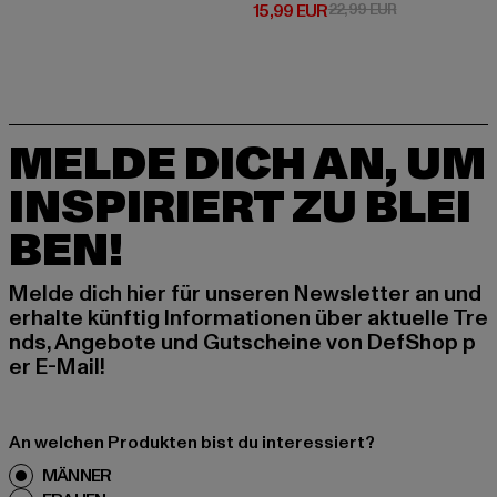
Derzeitiger Preis: 15,99 EUR
Aktionspreis: 
15,99 EUR
22,99 EUR
MELDE DICH AN, UM
INSPIRIERT ZU BLEI
BEN!
Melde dich hier für unseren Newsletter an und
erhalte künftig Informationen über aktuelle Tre
nds, Angebote und Gutscheine von DefShop p
er E-Mail!
An welchen Produkten bist du interessiert?
MÄNNER