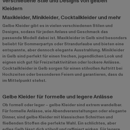
Verschiedene Stile und Designs von gelben
Kleidern
Maxikleider, Minikleider, Cocktailkleider und mehr
Gelbe Kleider gibt es in vielen verschiedenen Stilen und
Designs, sodass für jeden Anlass und Geschmack das
passende Modell dabei ist. Maxikleider in Gelb sind besonders
beliebt für Sommerpartys oder Strandurlaube und bieten eine
entspannte, aber dennoch elegante Ausstrahlung. Minikleider
in Gelb sind perfekt für einen frechen, jugendlichen Look und
eignen sich gut für Freizeitaktivitäten oder lockere Anlässe.
Cocktailkleider in Gelb sorgen für einen stilvollen Auftritt bei
Hochzeiten oder besonderen Feiern und garantieren, dass du
im Mittelpunkt stehst.
Gelbe Kleider für formelle und legere Anlässe
Ob formell oder leger – gelbe Kleider sind extrem wandelbar.
Für formelle Anlässe, wie Abendveranstaltungen oder elegante
Dinner, sind gelbe Kleider mit klassischen Schnitten und
fließenden Stoffen die perfekte Wahl. Ein schlichtes, aber
edles Gelb lässt dich stilvoll und raffiniert wirken. Für legere