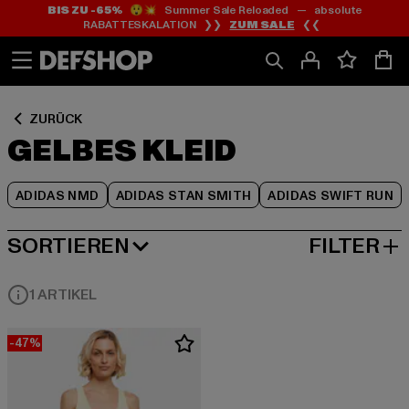
BIS ZU -65%
😲💥 Summer Sale Reloaded — absolute
Zum
Zum
Zum
RABATTESKALATION ❯❯
ZUM SALE
❮❮
Inhalt
Fußzeile
Produktraster
springen
springen
springen
ZURÜCK
GELBES KLEID
ADIDAS NMD
ADIDAS STAN SMITH
ADIDAS SWIFT RUN
SORTIEREN
FILTER
BELIEBTESTE
1 ARTIKEL
-47%