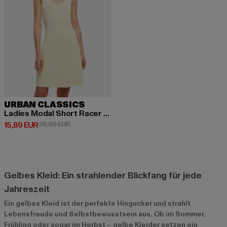
URBAN CLASSICS
Ladies Modal Short Racer Back
Derzeitiger Preis: 15,89 EUR
Aktionspreis: 29,99 EUR
15,89 EUR
29,99 EUR
Gelbes Kleid: Ein strahlender Blickfang für jede
Jahreszeit
Ein gelbes Kleid ist der perfekte Hingucker und strahlt
Lebensfreude und Selbstbewusstsein aus. Ob im Sommer,
Frühling oder sogar im Herbst – gelbe Kleider setzen ein