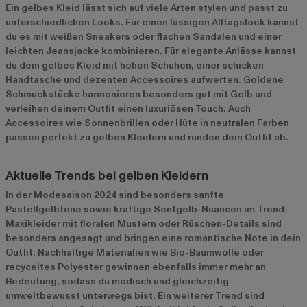
Ein gelbes Kleid lässt sich auf viele Arten stylen und passt zu
unterschiedlichen Looks. Für einen lässigen Alltagslook kannst
du es mit weißen Sneakers oder flachen Sandalen und einer
leichten Jeansjacke kombinieren. Für elegante Anlässe kannst
du dein gelbes Kleid mit hohen Schuhen, einer schicken
Handtasche und dezenten Accessoires aufwerten. Goldene
Schmuckstücke harmonieren besonders gut mit Gelb und
verleihen deinem Outfit einen luxuriösen Touch. Auch
Accessoires wie Sonnenbrillen oder Hüte in neutralen Farben
passen perfekt zu gelben Kleidern und runden dein Outfit ab.
Aktuelle Trends bei gelben Kleidern
In der Modesaison 2024 sind besonders sanfte
Pastellgelbtöne sowie kräftige Senfgelb-Nuancen im Trend.
Maxikleider mit floralen Mustern oder Rüschen-Details sind
besonders angesagt und bringen eine romantische Note in dein
Outfit. Nachhaltige Materialien wie Bio-Baumwolle oder
recyceltes Polyester gewinnen ebenfalls immer mehr an
Bedeutung, sodass du modisch und gleichzeitig
umweltbewusst unterwegs bist. Ein weiterer Trend sind