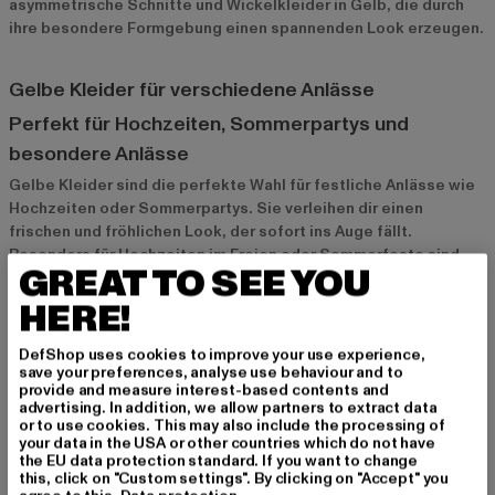
asymmetrische Schnitte und Wickelkleider in Gelb, die durch
ihre besondere Formgebung einen spannenden Look erzeugen.
Gelbe Kleider für verschiedene Anlässe
Perfekt für Hochzeiten, Sommerpartys und
besondere Anlässe
Gelbe Kleider sind die perfekte Wahl für festliche Anlässe wie
Hochzeiten oder Sommerpartys. Sie verleihen dir einen
frischen und fröhlichen Look, der sofort ins Auge fällt.
Besonders für Hochzeiten im Freien oder Sommerfeste sind
GREAT TO SEE YOU
Maxikleider in Gelb eine tolle Option, da sie elegant und
zugleich entspannt wirken. Auch bei festlichen Anlässen wie
HERE!
Taufen oder Dinnerpartys kannst du mit einem gelben
Cocktailkleid stilvoll glänzen und die sonnige Farbe betont
DefShop uses cookies to improve your use experience,
deine positive Ausstrahlung.
save your preferences, analyse use behaviour and to
provide and measure interest-based contents and
advertising. In addition, we allow partners to extract data
or to use cookies. This may also include the processing of
Die ideale Wahl für Urlaubslooks und entspannte
your data in the USA or other countries which do not have
Sommertage
the EU data protection standard. If you want to change
this, click on "Custom settings". By clicking on "Accept" you
Für den Urlaub sind gelbe Kleider ein absolutes Must-have. Ob