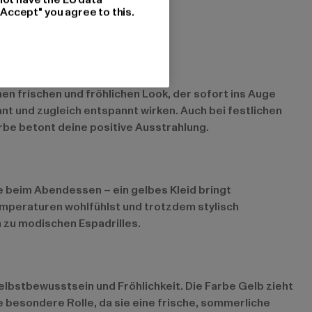
"Accept" you agree to this.
en frischen und fröhlichen Look, der sofort ins Auge
ant und zugleich entspannt wirken. Auch bei festlichen
arbe betont deine positive Ausstrahlung.
e beim Abendessen – ein gelbes Kleid bringt
Temperaturen wohlfühlst und trotzdem stylisch
 zu modischen Espadrilles.
Selbstbewusstsein und Fröhlichkeit. Die Farbe Gelb zieht
e besondere Rolle, da sie eine frische, sommerliche