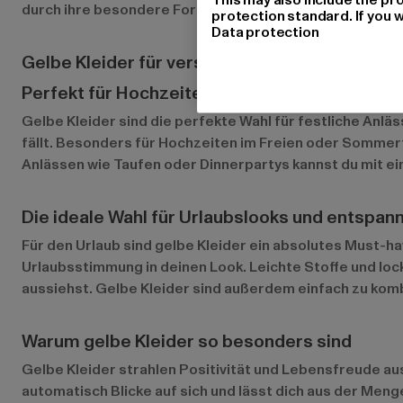
durch ihre besondere Formgebung einen spannenden L
protection standard. If you w
Data protection
Gelbe Kleider für verschiedene Anlässe
Perfekt für Hochzeiten, Sommerpartys und b
Gelbe Kleider sind die perfekte Wahl für festliche Anlä
fällt. Besonders für Hochzeiten im Freien oder Sommerfe
Anlässen wie Taufen oder Dinnerpartys kannst du mit ein
Die ideale Wahl für Urlaubslooks und entsp
Für den Urlaub sind gelbe Kleider ein absolutes Must-
Urlaubsstimmung in deinen Look. Leichte Stoffe und loc
aussiehst. Gelbe Kleider sind außerdem einfach zu kom
Warum gelbe Kleider so besonders sind
Gelbe Kleider strahlen Positivität und Lebensfreude aus
automatisch Blicke auf sich und lässt dich aus der Meng