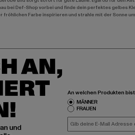
rderobe und sorgt sofort für gute Laune. Egal ob für den Al
chau bei Def-Shop vorbei und finde dein perfektes gelbes Kle
er fröhlichen Farbe inspirieren und strahle mit der Sonne um
H AN,
IERT
An welchen Produkten bist
N!
MÄNNER
FRAUEN
E-MAIL
 an und