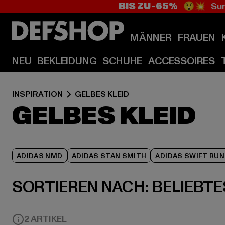
BIS ZU -65%
😲💥 Sum
MÄNNER
FRAUEN
NEU
BEKLEIDUNG
SCHUHE
ACCESSOIRES
INSPIRATION
GELBES KLEID
GELBES KLEID
ADIDAS NMD
ADIDAS STAN SMITH
ADIDAS SWIFT RUN
SORTIEREN NACH:
BELIEBTE
2 ARTIKEL