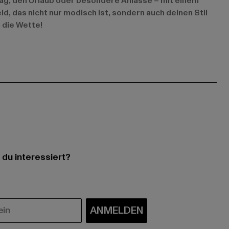
ltag, den Urlaub oder besondere Anlässe – mit einem
id, das nicht nur modisch ist, sondern auch deinen Stil
 die Wette!
 du interessiert?
ANMELDEN