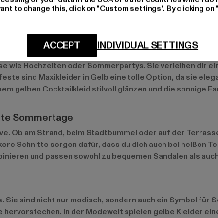
ook erzeugen.
ant to change this, click on "Custom settings". By clicking on 
ACCEPT
INDIVIDUAL SETTINGS
esondere Anlässe
sse wie Hochzeiten oder Sommerpartys. Sie verleihen dir ein
ste sind Maxikleider in Gelb eine tolle Option, da sie eleg
em gelben Cocktailkleid stilvoll glänzen und die sonnige F
annte Sommertage
have. Ob am Strand, beim Stadtbummel oder auf der Terrass
kere Schnitte sorgen dafür, dass du dich auch bei heißen 
binieren und passen sowohl zu bequemen Sandalen als auch
. Sie sind nicht nur modisch, sondern auch ein Symbol für 
e hervorstechen. In der Modewelt spielen gelbe Kleider ein