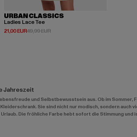
URBAN CLASSICS
Ladies Lace Tee
Derzeitiger Preis: 21,00 EUR
Aktionspreis: 49,99 EUR
21,00 EUR
49,99 EUR
de Jahreszeit
t Lebensfreude und Selbstbewusstsein aus. Ob im Sommer, Fr
eiderschrank. Sie sind nicht nur modisch, sondern auch vie
rlaub. Die fröhliche Farbe hebt sofort die Stimmung und is