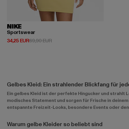
NIKE
Sportswear
Derzeitiger Preis: 34,25 EUR
Aktionspreis: 69,90 EUR
34,25 EUR
69,90 EUR
Gelbes Kleid: Ein strahlender Blickfang für je
Ein gelbes Kleid ist der perfekte Hingucker und strahl
modisches Statement und sorgen für Frische in deinem Kl
entspannte Freizeit-Looks, besondere Events oder den U
Warum gelbe Kleider so beliebt sind