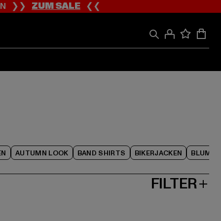
ION ❯❯
ZUM SALE
❮❮
EN
AUTUMN LOOK
BAND SHIRTS
BIKERJACKEN
BLUME
FILTER