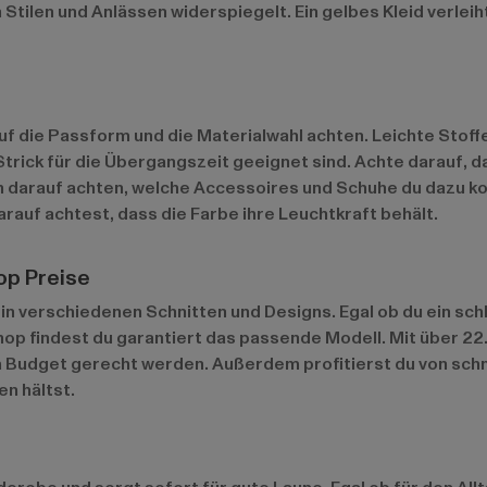
n Stilen und Anlässen widerspiegelt. Ein gelbes Kleid verlei
f die Passform und die Materialwahl achten. Leichte Stoffe
ick für die Übergangszeit geeignet sind. Achte darauf, dass
auch darauf achten, welche Accessoires und Schuhe du dazu k
auf achtest, dass die Farbe ihre Leuchtkraft behält.
op Preise
n verschiedenen Schnitten und Designs. Egal ob du ein schli
hop findest du garantiert das passende Modell. Mit über 2
em Budget gerecht werden. Außerdem profitierst du von schn
n hältst.