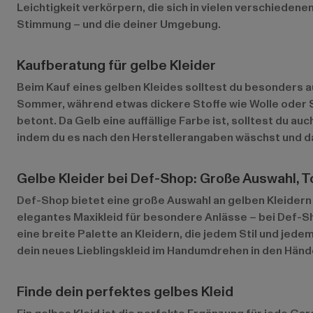
Leichtigkeit verkörpern, die sich in vielen verschiedene
Stimmung – und die deiner Umgebung.
Kaufberatung für gelbe Kleider
Beim Kauf eines gelben Kleides solltest du besonders au
Sommer, während etwas dickere Stoffe wie Wolle oder Str
betont. Da Gelb eine auffällige Farbe ist, solltest du 
indem du es nach den Herstellerangaben wäschst und dar
Gelbe Kleider bei Def-Shop: Große Auswahl, T
Def-Shop bietet eine große Auswahl an gelben Kleidern i
elegantes Maxikleid für besondere Anlässe – bei Def-S
eine breite Palette an Kleidern, die jedem Stil und jed
dein neues Lieblingskleid im Handumdrehen in den Hände
Finde dein perfektes gelbes Kleid