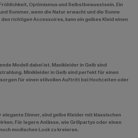
r Fröhlichkeit, Optimismus und Selbstbewusstsein. Ein
g und Sommer, wenn die Natur erwacht und die Sonne
t den richtigen Accessoires, kann ein gelbes Kleid einen
nde Modell dabei ist. Maxikleider in Gelb sind
ahlung. Minikleider in Gelb sind perfekt für einen
 sorgen für einen stilvollen Auftritt bei Hochzeiten oder
elegante Dinner, sind gelbe Kleider mit klassischen
wirken. Für legere Anlässe, wie Grillpartys oder einen
ennoch modischen Look zu kreieren.