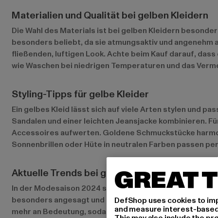
Materialien und Qualität bei gelben Kleidern
Die Wahl des Materials ist bei gelben Kleidern besonders
besonders beliebt, da sie atmungsaktiv und angenehm au
fließenden, luftigen Look. Achte beim Kauf darauf, das
wie Waschen bei niedrigen Temperaturen und das Vermei
Styling-Tipps für gelbe Kleider
Ein gelbes Kleid lässt sich auf viele Arten stylen und p
Sandalen und einer leichten Jeansjacke kombinieren. F
Accessoires aufwerten. Goldene Schmuckstücke harmoni
Sonnenbrillen oder Hüte in neutralen Farben passen perf
GREAT T
Aktuelle Trends bei gelben Kleidern
In der Modesaison 2024 sind besonders sanfte Pastellg
besonders angesagt und bringen eine romantische Note 
DefShop uses cookies to imp
and measure interest-based c
mehr an Bedeutung, sodass du modisch und gleichzeitig
This may also include the pr