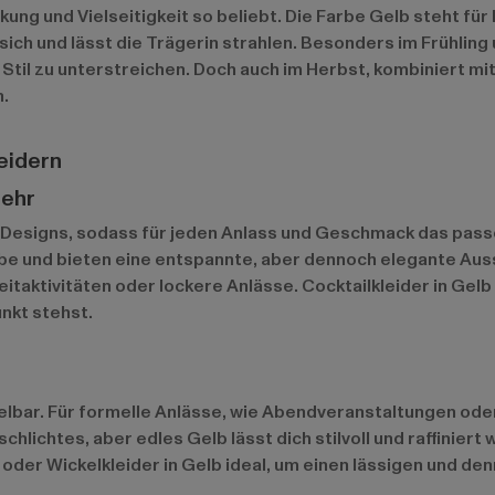
ung und Vielseitigkeit so beliebt. Die Farbe Gelb steht fü
sich und lässt die Trägerin strahlen. Besonders im Frühlin
 Stil zu unterstreichen. Doch auch im Herbst, kombiniert mi
n.
eidern
mehr
d Designs, sodass für jeden Anlass und Geschmack das passe
 und bieten eine entspannte, aber dennoch elegante Ausstr
eitaktivitäten oder lockere Anlässe. Cocktailkleider in Gelb
nkt stehst.
elbar. Für formelle Anlässe, wie Abendveranstaltungen oder 
chlichtes, aber edles Gelb lässt dich stilvoll und raffiniert 
 oder Wickelkleider in Gelb ideal, um einen lässigen und d