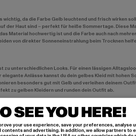
 wichtig, da die Farbe Gelb leuchtend und frisch wirken sol
f der Haut sind – perfekt für heiße Sommertage. Diese Mat
s das Material hochwertig ist und die Farbe auch nach mehr
den von direkter Sonneneinstrahlung beim Trocknen helfen
asst zu unterschiedlichen Looks. Für einen lässigen Alltagsl
ür elegante Anlässe kannst du dein gelbes Kleid mit hohen 
eren besonders gut mit Gelb und verleihen deinem Outfit 
ekt zu gelben Kleidern und runden dein Outfit ab.
O SEE YOU HERE!
elbtöne sowie kräftige Senfgelb-Nuancen im Trend. Maxikle
in dein Outfit. Nachhaltige Materialien wie Bio-Baumwolle
rove your use experience, save your preferences, analyse u
ontents and advertising. In addition, we allow partners to e
 umweltbewusst unterwegs bist. Ein weiterer Trend sind as
ocessing of your data in the USA or other countries which do 