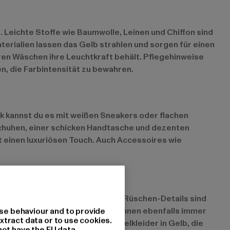
l. Leichte Stoffe wie Baumwolle, Leinen und Chiffon sind
erialien lassen das Gelb strahlen und sorgen für einen
eren Wäschen ihre Leuchtkraft behält. Pflegehinweise
, die Farbintensität zu bewahren.
ook kannst du es mit weißen Sneakers oder flachen
Schuhen, einer schicken Handtasche und dezenten
einen luxuriösen Touch. Auch Accessoires wie
ider mit floralen Mustern oder Rüschen-Details sind
 oder recyceltes Polyester gewinnen ebenfalls immer
se behaviour and to provide
xtract data or to use cookies.
ymmetrische Schnitte und Wickelkleider in Gelb, die
not have the EU data