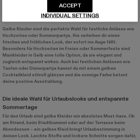
Gelbe Kleider für verschiedene Anlässe
ACCEPT
Perfekt für Hochzeiten, Sommerpartys und
INDIVIDUAL SETTINGS
besondere Anlässe
Gelbe Kleider sind die perfekte Wahl für festliche Anlässe wie
Hochzeiten oder Sommerpartys. Sie verleihen dir einen
frischen und fröhlichen Look, der sofort ins Auge fällt.
Besonders für Hochzeiten im Freien oder Sommerfeste sind
Maxikleider in Gelb eine tolle Option, da sie elegant und
zugleich entspannt wirken. Auch bei festlichen Anlässen wie
Taufen oder Dinnerpartys kannst du mit einem gelben
Cocktailkleid stilvoll glänzen und die sonnige Farbe betont
deine positive Ausstrahlung.
Die ideale Wahl für Urlaubslooks und entspannte
Sommertage
Für den Urlaub sind gelbe Kleider ein absolutes Must-have. Ob
am Strand, beim Stadtbummel oder auf der Terrasse beim
Abendessen – ein gelbes Kleid bringt Urlaubsstimmung in
deinen Look. Leichte Stoffe und lockere Schnitte sorgen dafür,