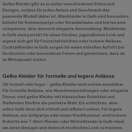
Gelbe Kleider gibt es in vielen verschiedenen Stilen und
Designs, sodass für jeden Anlass und Geschmack das
passende Modell dabei ist. Maxikleider in Gelb sind besonders
beliebt für Sommerpartys oder Strandurlaube und bieten eine
entspannte, aber dennoch elegante Ausstrahlung. Minikleider
in Gelb sind perfekt für einen frechen, jugendlichen Look und
eignen sich gut für Freizeitaktivitäten oder lockere Anlässe.
Cocktailkleider in Gelb sorgen für einen stilvollen Auftritt bei
Hochzeiten oder besonderen Feiern und garantieren, dass du
im Mittelpunkt stehst.
Gelbe Kleider für formelle und legere Anlässe
Ob formell oder leger – gelbe Kleider sind extrem wandelbar.
Für formelle Anlässe, wie Abendveranstaltungen oder elegante
Dinner, sind gelbe Kleider mit klassischen Schnitten und
fließenden Stoffen die perfekte Wahl. Ein schlichtes, aber
edles Gelb lässt dich stilvoll und raffiniert wirken. Für legere
Anlässe, wie Grillpartys oder einen Stadtbummel, sind lockere
Schnitte wie T-Shirt-Kleider oder Wickelkleider in Gelb ideal,
um einen lässigen und dennoch modischen Look zu kreieren.