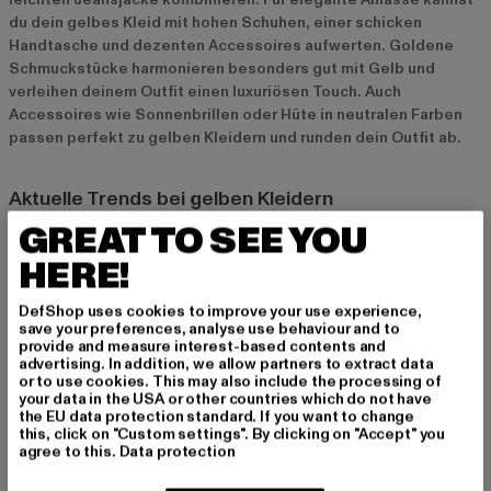
du dein gelbes Kleid mit hohen Schuhen, einer schicken
Handtasche und dezenten Accessoires aufwerten. Goldene
Schmuckstücke harmonieren besonders gut mit Gelb und
verleihen deinem Outfit einen luxuriösen Touch. Auch
Accessoires wie Sonnenbrillen oder Hüte in neutralen Farben
passen perfekt zu gelben Kleidern und runden dein Outfit ab.
Aktuelle Trends bei gelben Kleidern
GREAT TO SEE YOU
In der Modesaison 2024 sind besonders sanfte
Pastellgelbtöne sowie kräftige Senfgelb-Nuancen im Trend.
HERE!
Maxikleider mit floralen Mustern oder Rüschen-Details sind
besonders angesagt und bringen eine romantische Note in dein
DefShop uses cookies to improve your use experience,
Outfit. Nachhaltige Materialien wie Bio-Baumwolle oder
save your preferences, analyse use behaviour and to
recyceltes Polyester gewinnen ebenfalls immer mehr an
provide and measure interest-based contents and
advertising. In addition, we allow partners to extract data
Bedeutung, sodass du modisch und gleichzeitig
or to use cookies. This may also include the processing of
umweltbewusst unterwegs bist. Ein weiterer Trend sind
your data in the USA or other countries which do not have
asymmetrische Schnitte und Wickelkleider in Gelb, die durch
the EU data protection standard. If you want to change
this, click on "Custom settings". By clicking on "Accept" you
ihre besondere Formgebung einen spannenden Look erzeugen.
agree to this.
Data protection