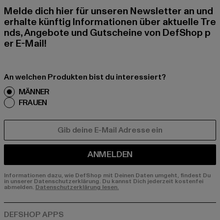
Melde dich hier für unseren Newsletter an und
erhalte künftig Informationen über aktuelle Tre
nds, Angebote und Gutscheine von DefShop p
er E-Mail!
An welchen Produkten bist du interessiert?
MÄNNER
FRAUEN
E-MAIL
ANMELDEN
Informationen dazu, wie DefShop mit Deinen Daten umgeht, findest Du
in unserer Datenschutzerklärung. Du kannst Dich jederzeit kostenfei
abmelden.
Datenschutzerklärung lesen.