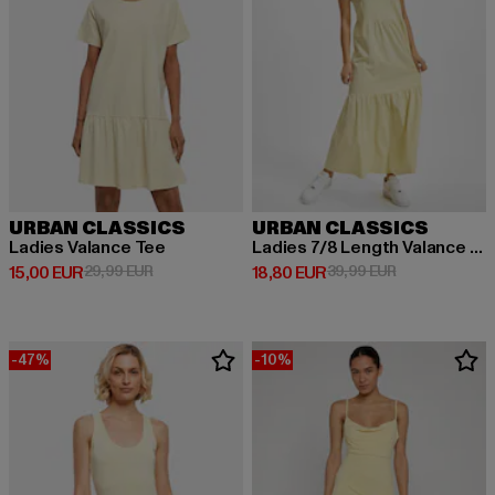
URBAN CLASSICS
URBAN CLASSICS
Ladies Valance Tee
Ladies 7/8 Length Valance Summer
Derzeitiger Preis: 15,00 EUR
Aktionspreis: 29,99 EUR
Derzeitiger Preis: 18,80 EUR
Aktionspreis: 
15,00 EUR
29,99 EUR
18,80 EUR
39,99 EUR
-47%
-10%