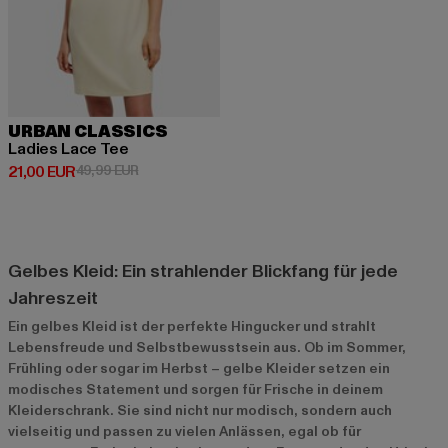
URBAN CLASSICS
Ladies Lace Tee
Derzeitiger Preis: 21,00 EUR
Aktionspreis: 49,99 EUR
21,00 EUR
49,99 EUR
Gelbes Kleid: Ein strahlender Blickfang für jede
Jahreszeit
Ein gelbes Kleid ist der perfekte Hingucker und strahlt
Lebensfreude und Selbstbewusstsein aus. Ob im Sommer,
Frühling oder sogar im Herbst – gelbe Kleider setzen ein
modisches Statement und sorgen für Frische in deinem
Kleiderschrank. Sie sind nicht nur modisch, sondern auch
vielseitig und passen zu vielen Anlässen, egal ob für