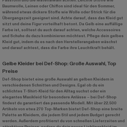
Passform und die Materialwahl achten. Leichte Stoffe wie
Baumwolle, Leinen oder Chiffon sind ideal für den Sommer,
während etwas dickere Stoffe wie Wolle oder Strick für die
Übergangszeit geeignet sind. Achte darauf, dass das Kleid gut
sitzt und deine Figur vorteilhaft betont. Da Gelb eine auffällige
Farbe ist, solltest du auch darauf achten, welche Accessoires
und Schuhe du dazu kombinieren möchtest. Pflege dein gelbes
Kleid gut, indem du es nach den Herstellerangaben wäschst
und darauf achtest, dass die Farbe ihre Leuchtkraft behält.
Gelbe Kleider bei Def-Shop: Große Auswahl, Top
Preise
Def-Shop bietet eine große Auswahl an gelben Kleidern in
verschiedenen Schnitten und Designs. Egal ob du ein
schlichtes T-Shirt-Kleid für den Alltag suchst oder ein
elegantes Maxikleid für besondere Anlässe – bei Def-Shop
findest du garantiert das passende Modell. Mit über 22.500
Artikeln von etwa 270 Top-Marken bietet Def-Shop eine breite
Palette an Kleidern, die jedem Stil und jedem Budget gerecht
werden. Außerdem profitierst du von schnellen Lieferzeiten und
attraktiven Preisen, sodass du dein neues Lieblingskleid im