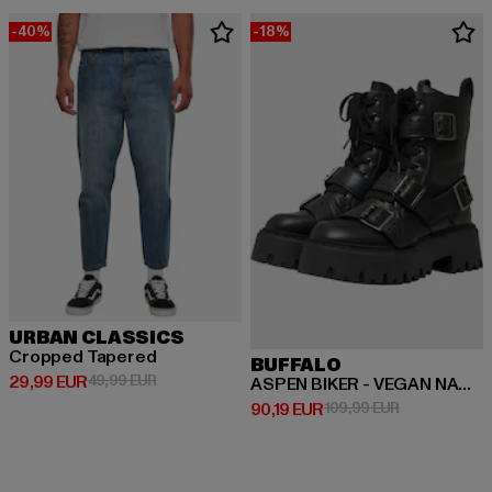
-40%
-18%
URBAN CLASSICS
Cropped Tapered
BUFFALO
Derzeitiger Preis: 29,99 EUR
Aktionspreis: 49,99 EUR
29,99 EUR
49,99 EUR
ASPEN BIKER - VEGAN NAPPA
Derzeitiger Preis: 90,19 EUR
Aktionspreis:
90,19 EUR
109,99 EUR