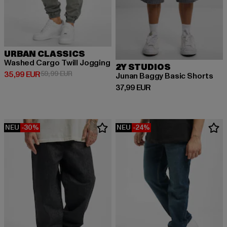
URBAN CLASSICS
Washed Cargo Twill Jogging
2Y STUDIOS
Derzeitiger Preis: 35,99 EUR
Aktionspreis: 59,99 EUR
35,99 EUR
59,99 EUR
Junan Baggy Basic Shorts
Derzeitiger Preis: 37,99 EUR
37,99 EUR
NEU
-30%
NEU
-24%