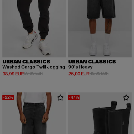
URBAN CLASSICS
URBAN CLASSICS
Washed Cargo Twill Jogging
90's Heavy
Derzeitiger Preis: 38,99 EUR
Aktionspreis: 59,99 EUR
Derzeitiger Preis: 25,00 EUR
Aktionspreis:
38,99 EUR
59,99 EUR
25,00 EUR
49,99 EUR
-22%
-47%