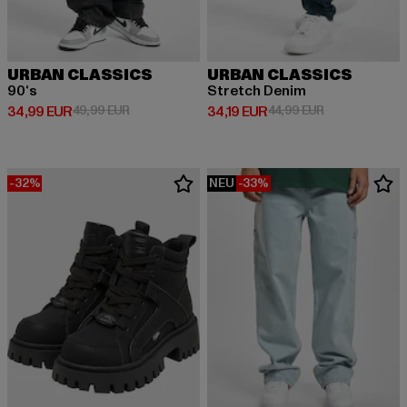
URBAN CLASSICS
URBAN CLASSICS
90‘s
Stretch Denim
Derzeitiger Preis: 34,99 EUR
Aktionspreis: 49,99 EUR
Derzeitiger Preis: 34,19 EUR
Aktionspreis: 
34,99 EUR
49,99 EUR
34,19 EUR
44,99 EUR
-32%
NEU
-33%