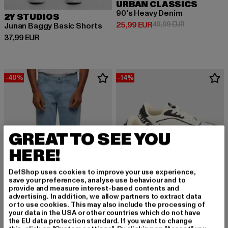
URBAN CLASSICS
90's Heavy Denim
2Y STUDIOS
Derzeitiger Preis: 25,99 EUR
Aktionspreis:
25,99 EUR
49,99 EUR
Junan Baggy Basic Shorts
Derzeitiger Preis: 37,99 EUR
37,99 EUR
-40%
-14%
GREAT TO SEE YOU
HERE!
DefShop uses cookies to improve your use experience,
save your preferences, analyse use behaviour and to
provide and measure interest-based contents and
advertising. In addition, we allow partners to extract data
or to use cookies. This may also include the processing of
your data in the USA or other countries which do not have
URBAN CLASSICS
the EU data protection standard. If you want to change