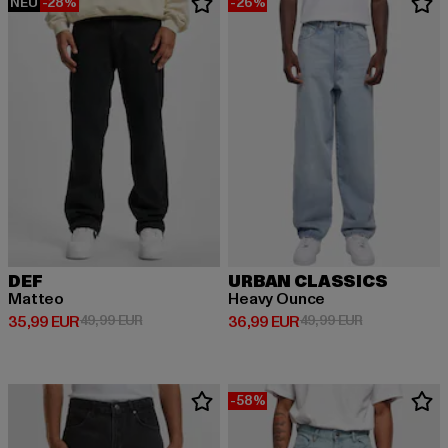
NEU
-28%
-26%
DEF
URBAN CLASSICS
Matteo
Heavy Ounce
Derzeitiger Preis: 35,99 EUR
Aktionspreis: 49,99 EUR
Derzeitiger Preis: 36,99 EUR
Aktionspreis:
35,99 EUR
49,99 EUR
36,99 EUR
49,99 EUR
-58%