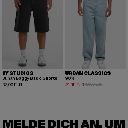
2Y STUDIOS
URBAN CLASSICS
Junan Baggy Basic Shorts
90‘s
Derzeitiger Preis: 37,99 EUR
Derzeitiger Preis: 21,00 EUR
Aktionspreis: 
37,99 EUR
21,00 EUR
49,99 EUR
MELDE DICH AN, UM