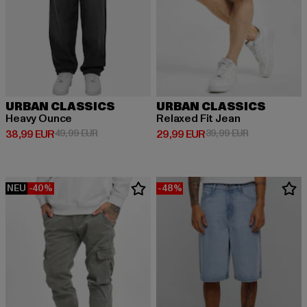
URBAN CLASSICS
URBAN CLASSICS
Heavy Ounce
Relaxed Fit Jean
Derzeitiger Preis: 38,99 EUR
Aktionspreis: 49,99 EUR
Derzeitiger Preis: 29,99 EUR
Aktionspreis:
38,99 EUR
49,99 EUR
29,99 EUR
39,99 EUR
NEU
-40%
-48%