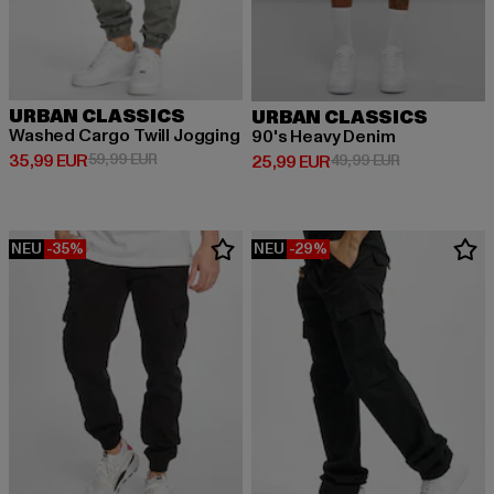
URBAN CLASSICS
URBAN CLASSICS
Washed Cargo Twill Jogging
90's Heavy Denim
Derzeitiger Preis: 35,99 EUR
Aktionspreis: 59,99 EUR
35,99 EUR
59,99 EUR
Derzeitiger Preis: 25,99 EUR
Aktionspreis:
25,99 EUR
49,99 EUR
NEU
-35%
NEU
-29%