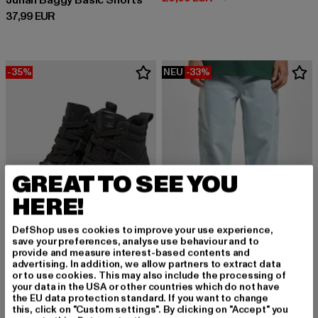
Junan Baggy Basic Shorts
Derzeitiger Preis: 37,99 EUR
37,99 EUR
-35%
NEU
-33%
GREAT TO SEE YOU
HERE!
DefShop uses cookies to improve your use experience,
save your preferences, analyse use behaviour and to
provide and measure interest-based contents and
advertising. In addition, we allow partners to extract data
KARL KANI
or to use cookies. This may also include the processing of
Retro Baggy Workwear Denim Loose Fit
your data in the USA or other countries which do not have
BUFFALO
Derzeitiger Preis: 60,29 EUR
Aktionspreis:
60,29 EUR
89,99 EUR
the EU data protection standard. If you want to change
ZANOS NC MID
this, click on "Custom settings". By clicking on "Accept" you
Derzeitiger Preis: 71,49 EUR
Aktionspreis: 109,99 EUR
71,49 EUR
109,99 EUR