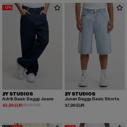
-12%
2Y STUDIOS
2Y STUDIOS
Adrik Basic Baggy Jeans
Junan Baggy Basic Shorts
Derzeitiger Preis: 43,99 EUR
Aktionspreis: 49,99 EUR
Derzeitiger Preis: 37,99 EUR
43,99 EUR
49,99 EUR
37,99 EUR