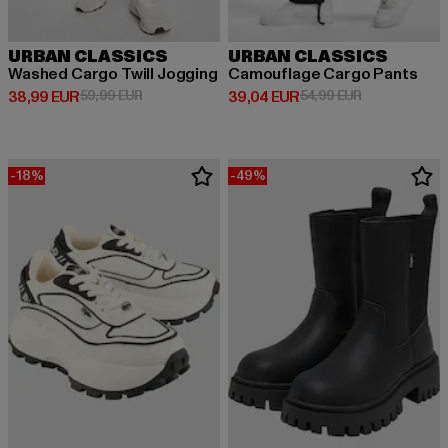
URBAN CLASSICS
URBAN CLASSICS
Washed Cargo Twill Jogging
Camouflage Cargo Pants
Derzeitiger Preis: 38,99 EUR
Aktionspreis: 59,99 EUR
Derzeitiger Preis: 39,04 EUR
Aktionspreis:
38,99 EUR
59,99 EUR
39,04 EUR
54,99 EUR
-18%
-49%