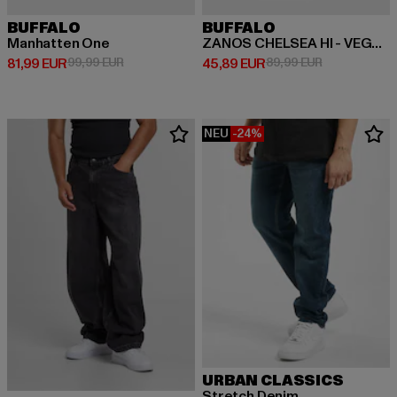
BUFFALO
BUFFALO
Manhatten One
ZANOS CHELSEA HI - VEGAN NAPPA
Derzeitiger Preis: 81,99 EUR
Aktionspreis: 99,99 EUR
Derzeitiger Preis: 45,89 EUR
Aktionspreis:
81,99 EUR
99,99 EUR
45,89 EUR
89,99 EUR
NEU
-24%
URBAN CLASSICS
Stretch Denim