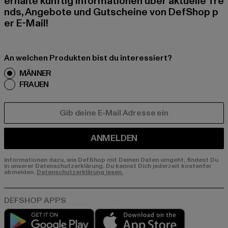
erhalte künftig Informationen über aktuelle Tre
nds, Angebote und Gutscheine von DefShop p
er E-Mail!
An welchen Produkten bist du interessiert?
MÄNNER
FRAUEN
E-MAIL
ANMELDEN
Informationen dazu, wie DefShop mit Deinen Daten umgeht, findest Du
in unserer Datenschutzerklärung. Du kannst Dich jederzeit kostenfei
abmelden.
Datenschutzerklärung lesen.
Play market
App store