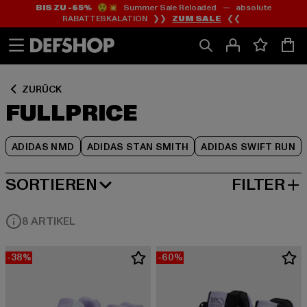
BIS ZU -65%
😲💥 Summer Sale Reloaded — absolute
Zum
Zum
Zum
RABATTESKALATION ❯❯
ZUM SALE
❮❮
Inhalt
Fußzeile
Produktraster
springen
springen
springen
ZURÜCK
FULLPRICE
ADIDAS NMD
ADIDAS STAN SMITH
ADIDAS SWIFT RUN
SORTIEREN
FILTER
BELIEBTESTE
8 ARTIKEL
-38%
-60%