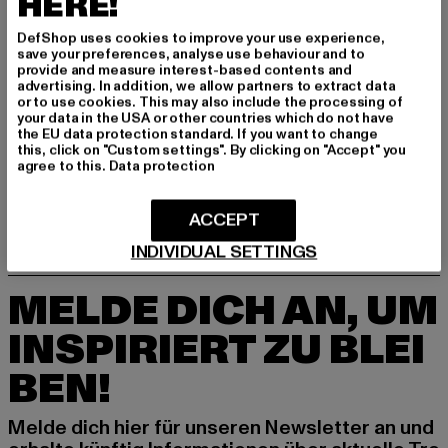
HERE!
DefShop uses cookies to improve your use experience,
save your preferences, analyse use behaviour and to
provide and measure interest-based contents and
advertising. In addition, we allow partners to extract data
or to use cookies. This may also include the processing of
your data in the USA or other countries which do not have
PUMA
TIMBERLAND
the EU data protection standard. If you want to change
Suede Mayu Slip-On Teddy Womens
Timberland Euro Hiker Schuhe
this, click on "Custom settings". By clicking on "Accept" you
agree to this.
Data protection
Derzeitiger Preis: 46,20 EUR
Aktionspreis: 104,99 EUR
Derzeitiger Preis: 73,45 EUR
Aktionspreis
46,20 EUR
104,99 EUR
73,45 EUR
149,90 EUR
ACCEPT
INDIVIDUAL SETTINGS
MELDE DICH AN, UM
INSPIRIERT ZU BLEI
BEN!
Melde dich hier für unseren Newsletter an und