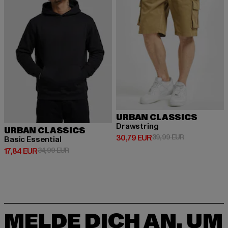
URBAN CLASSICS
Drawstring
URBAN CLASSICS
Derzeitiger Preis: 30,79 EUR
Aktionspreis:
30,79 EUR
39,99 EUR
Basic Essential
Derzeitiger Preis: 17,84 EUR
Aktionspreis: 34,99 EUR
17,84 EUR
34,99 EUR
MELDE DICH AN, UM