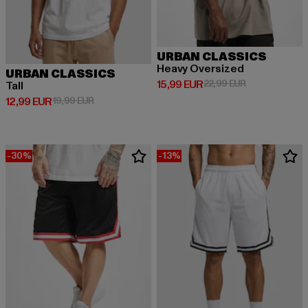
URBAN CLASSICS
Heavy Oversized
URBAN CLASSICS
Derzeitiger Preis: 15,99 EUR
Aktionspreis: 
15,99 EUR
22,99 EUR
Tall
Derzeitiger Preis: 12,99 EUR
Aktionspreis: 19,99 EUR
12,99 EUR
19,99 EUR
-30%
-13%