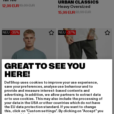
Tall Tee
URBAN CLASSICS
Derzeitiger Preis: 12,99 EUR
Aktionspreis: 19,99 EUR
12,99 EUR
19,99 EUR
Heavy Oversized
Derzeitiger Preis: 15,99 EUR
Aktionspreis: 
15,99 EUR
22,99 EUR
NEU
-35%
NEU
-37%
GREAT TO SEE YOU
HERE!
DefShop uses cookies to improve your use experience,
save your preferences, analyse use behaviour and to
provide and measure interest-based contents and
advertising. In addition, we allow partners to extract data
or to use cookies. This may also include the processing of
your data in the USA or other countries which do not have
URBAN CLASSICS
the EU data protection standard. If you want to change
Cargo
URBAN CLASSICS
this, click on "Custom settings". By clicking on "Accept" you
Derzeitiger Preis: 37,79 EUR
Aktionspreis: 
37,79 EUR
59,99 EUR