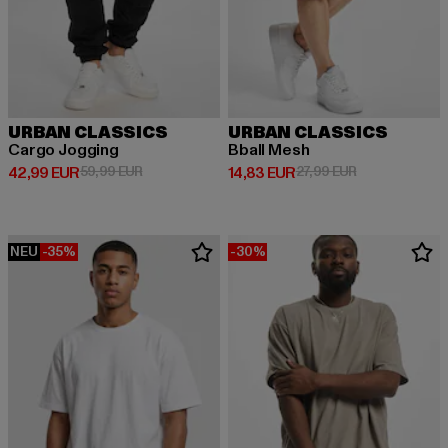
URBAN CLASSICS
URBAN CLASSICS
Cargo Jogging
Bball Mesh
Derzeitiger Preis: 42,99 EUR
Aktionspreis: 59,99 EUR
Derzeitiger Preis: 14,83 EUR
Aktionspreis: 
42,99 EUR
59,99 EUR
14,83 EUR
27,99 EUR
NEU
-35%
-30%