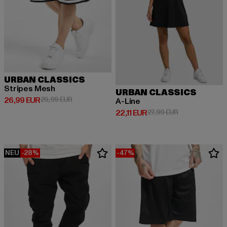
URBAN CLASSICS
Stripes Mesh
URBAN CLASSICS
Derzeitiger Preis: 26,99 EUR
Aktionspreis: 29,99 EUR
26,99 EUR
29,99 EUR
A-Line
Derzeitiger Preis: 22,11 EUR
Aktionspreis: 2
22,11 EUR
27,99 EUR
NEU
-28%
-47%