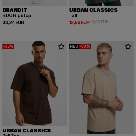
BRANDIT
URBAN CLASSICS
BDU Ripstop
Tall
Derzeitiger Preis: 33,24 EUR
Derzeitiger Preis: 12,99 EUR
Aktionspreis: 
33,24 EUR
12,99 EUR
19,99 EUR
-35%
NEU
-30%
URBAN CLASSICS