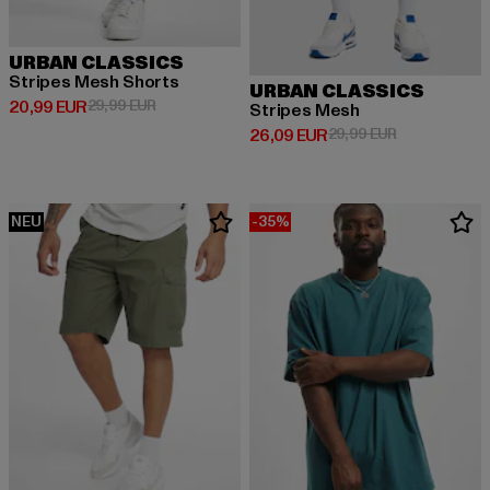
URBAN CLASSICS
Stripes Mesh Shorts
URBAN CLASSICS
Derzeitiger Preis: 20,99 EUR
Aktionspreis: 29,99 EUR
20,99 EUR
29,99 EUR
Stripes Mesh
Derzeitiger Preis: 26,09 EUR
Aktionspreis:
26,09 EUR
29,99 EUR
NEU
-35%