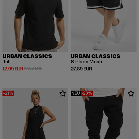
URBAN CLASSICS
URBAN CLASSICS
Tall
Stripes Mesh
Derzeitiger Preis: 12,99 EUR
Aktionspreis: 19,99 EUR
Derzeitiger Preis: 27,89 EUR
12,99 EUR
19,99 EUR
27,89 EUR
-21%
NEU
-28%