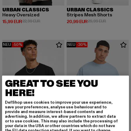
URBAN CLASSICS
URBAN CLASSICS
Heavy Oversized
Stripes Mesh Shorts
Derzeitiger Preis: 15,99 EUR
Aktionspreis: 22,99 EUR
Derzeitiger Preis: 20,99 EUR
Aktionspreis:
15,99 EUR
22,99 EUR
20,99 EUR
29,99 EUR
NEU
-50%
NEU
-30%
GREAT TO SEE YOU
HERE!
DefShop uses cookies to improve your use experience,
save your preferences, analyse use behaviour and to
provide and measure interest-based contents and
advertising. In addition, we allow partners to extract data
or to use cookies. This may also include the processing of
your data in the USA or other countries which do not have
the EU data protection standard. If you want to change