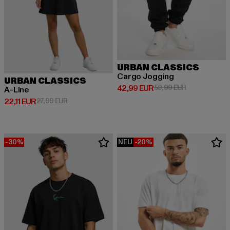
URBAN CLASSICS
Cargo Jogging
URBAN CLASSICS
Derzeitiger Preis: 42,99 EUR
Aktionspreis:
42,99 EUR
59,99 EUR
A-Line
Derzeitiger Preis: 22,11 EUR
Aktionspreis: 27,99 EUR
22,11 EUR
27,99 EUR
-30%
NEU
-20%