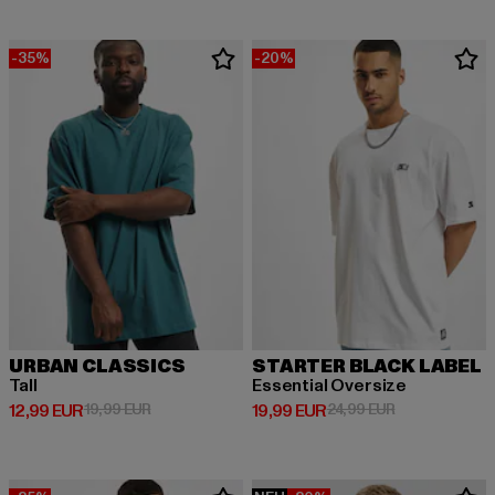
-35%
-20%
URBAN CLASSICS
STARTER BLACK LABEL
Tall
Essential Oversize
Derzeitiger Preis: 12,99 EUR
Aktionspreis: 19,99 EUR
Derzeitiger Preis: 19,99 EUR
Aktionspreis: 
12,99 EUR
19,99 EUR
19,99 EUR
24,99 EUR