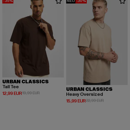
-35%
NEU
-30%
URBAN CLASSICS
Tall Tee
URBAN CLASSICS
Derzeitiger Preis: 12,99 EUR
Aktionspreis: 19,99 EUR
12,99 EUR
19,99 EUR
Heavy Oversized
Derzeitiger Preis: 15,99 EUR
Aktionspreis: 
15,99 EUR
22,99 EUR