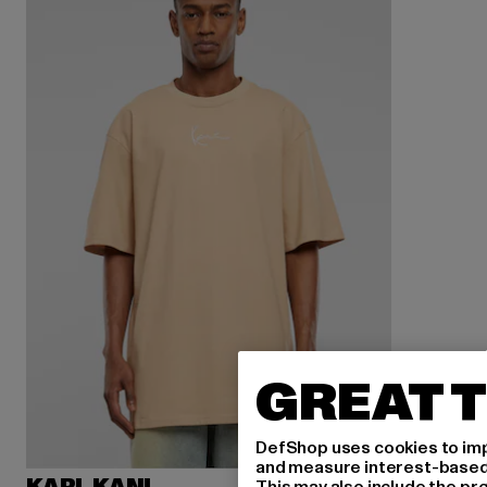
GREAT T
DefShop uses cookies to imp
and measure interest-based c
This may also include the pr