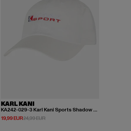
KARL KANI
KA242-029-3 Karl Kani Sports Shadow Stripe Cap
Derzeitiger Preis: 19,99 EUR
Aktionspreis: 24,99 EUR
19,99 EUR
24,99 EUR