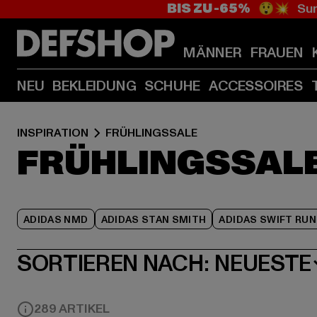
BIS ZU -65%
😲💥 Sum
MÄNNER
FRAUEN
NEU
BEKLEIDUNG
SCHUHE
ACCESSOIRES
INSPIRATION
FRÜHLINGSSALE
FRÜHLINGSSAL
ADIDAS NMD
ADIDAS STAN SMITH
ADIDAS SWIFT RUN
SORTIEREN NACH:
NEUESTE
289 ARTIKEL