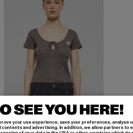
O SEE YOU HERE!
rove your use experience, save your preferences, analyse u
ontents and advertising. In addition, we allow partners to e
ocessing of your data in the USA or other countries which do 