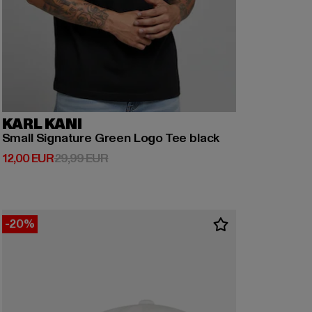
KARL KANI
Small Signature Green Logo Tee black
Derzeitiger Preis: 12,00 EUR
Aktionspreis: 29,99 EUR
12,00 EUR
29,99 EUR
-20%