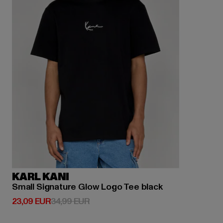
KARL KANI
Small Signature Glow Logo Tee black
Derzeitiger Preis: 23,09 EUR
Aktionspreis: 34,99 EUR
23,09 EUR
34,99 EUR