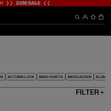
ION ❯❯
ZUM SALE
❮❮
EN
AUTUMN LOOK
BAND SHIRTS
BIKERJACKEN
BLUME
FILTER