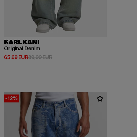
KARL KANI
Original Denim
Derzeitiger Preis: 65,69 EUR
Aktionspreis: 89,99 EUR
65,69 EUR
89,99 EUR
-12%