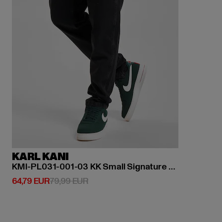
KARL KANI
KMI-PL031-001-03 KK Small Signature Tapered Five Pocket Denim
Derzeitiger Preis: 64,79 EUR
Aktionspreis: 79,99 EUR
64,79 EUR
79,99 EUR