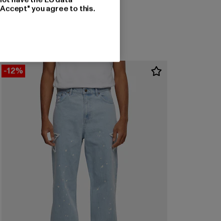
Derzeitiger Preis: 59,19 EUR
Aktionspreis: 79,99 EUR
59,19 EUR
79,99 EUR
"Accept" you agree to this.
-12%