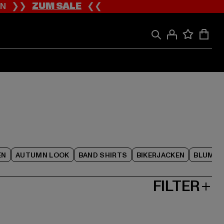
ION ❯❯
ZUM SALE
❮❮
EN
AUTUMN LOOK
BAND SHIRTS
BIKERJACKEN
BLUME
FILTER