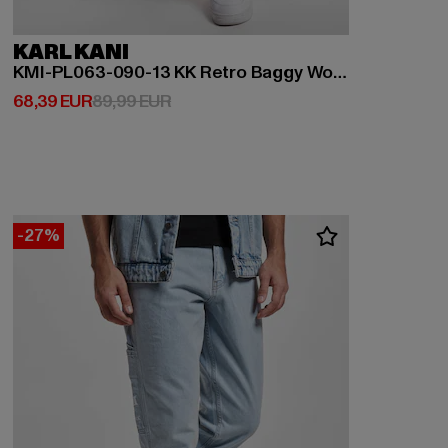
KARL KANI
KMI-PL063-090-13 KK Retro Baggy Workwear Denim
Derzeitiger Preis: 68,39 EUR
Aktionspreis: 89,99 EUR
68,39 EUR
89,99 EUR
-27%