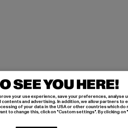
O SEE YOU HERE!
H AN,
rove your use experience, save your preferences, analyse u
ontents and advertising. In addition, we allow partners to e
IERT
ocessing of your data in the USA or other countries which do 
ant to change this, click on "Custom settings". By clicking on 
An welchen Produkten bist