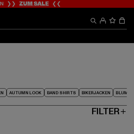
ION ❯❯
ZUM SALE
❮❮
EN
AUTUMN LOOK
BAND SHIRTS
BIKERJACKEN
BLUME
FILTER