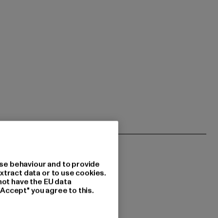
se behaviour and to provide
xtract data or to use cookies.
not have the EU data
"Accept" you agree to this.
 du interessiert?