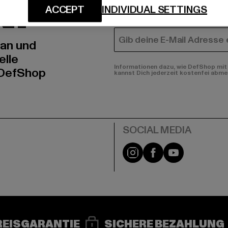
N!
MÄNNER
ACCEPT
INDIVIDUAL SETTINGS
FRAUEN
E-MAIL
 an und
elle
Informationen dazu, wie DefShop mit 
 DefShop
kannst Dich jederzeit kostenfei abme
e
Instagram
Facebook
YouTube
REISGARANTIE
SICHERE BEZAHLUNG