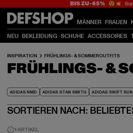
BIS ZU -65%
😲💥 Sum
MÄNNER
FRAUEN
NEU
BEKLEIDUNG
SCHUHE
ACCESSOIRES
INSPIRATION
FRÜHLINGS- & SOMMEROUTFITS
FRÜHLINGS- & 
ADIDAS NMD
ADIDAS STAN SMITH
ADIDAS SWIFT RUN
SORTIEREN NACH:
BELIEBTE
1 ARTIKEL