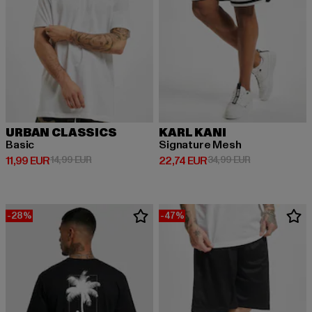
URBAN CLASSICS
KARL KANI
Basic
Signature Mesh
Derzeitiger Preis: 11,99 EUR
Aktionspreis: 14,99 EUR
Derzeitiger Preis: 22,74 EUR
Aktionspreis: 
11,99 EUR
14,99 EUR
22,74 EUR
34,99 EUR
-28%
-47%