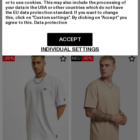
or to use cookies. This may also include the processing of
your data in the USA or other countries which do not have
the EU data protection standard. If you want to change
URBAN CLASSICS
this, click on "Custom settings". By clicking on "Accept" you
Heavy Oversized
URBAN CLASSICS
agree to this.
Data protection
Derzeitiger Preis: 15,99 EUR
Aktionspreis: 
15,99 EUR
22,99 EUR
Heavy Oversized
Derzeitiger Preis: 15,99 EUR
Aktionspreis: 22,99 EUR
15,99 EUR
22,99 EUR
ACCEPT
INDIVIDUAL SETTINGS
-20%
NEU
-30%