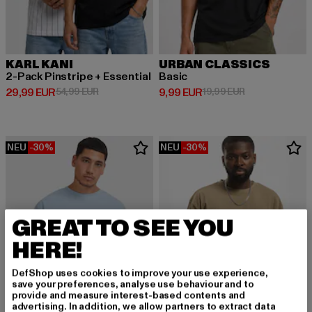
KARL KANI
URBAN CLASSICS
2-Pack Pinstripe + Essential
Basic
Derzeitiger Preis: 29,99 EUR
Aktionspreis: 54,99 EUR
Derzeitiger Preis: 9,99 EUR
Aktionspreis: 1
29,99 EUR
54,99 EUR
9,99 EUR
19,99 EUR
NEU
-30%
NEU
-30%
GREAT TO SEE YOU
HERE!
DefShop uses cookies to improve your use experience,
save your preferences, analyse use behaviour and to
provide and measure interest-based contents and
advertising. In addition, we allow partners to extract data