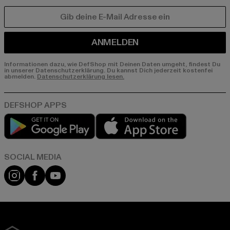
E-MAIL
ANMELDEN
Informationen dazu, wie DefShop mit Deinen Daten umgeht, findest Du
in unserer Datenschutzerklärung. Du kannst Dich jederzeit kostenfei
abmelden.
Datenschutzerklärung lesen.
Play market
App store
Instagram
Facebook
YouTube