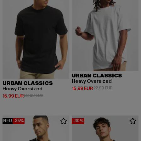
URBAN CLASSICS
Heavy Oversized
URBAN CLASSICS
Derzeitiger Preis: 15,99 EUR
Aktionspreis: 
15,99 EUR
22,99 EUR
Heavy Oversized
Derzeitiger Preis: 15,99 EUR
Aktionspreis: 22,99 EUR
15,99 EUR
22,99 EUR
NEU
-35%
-30%