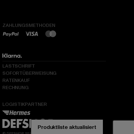
ZAHLUNGSMETHODEN
LASTSCHRIFT
SOFORTÜBERWEISUNG
RATENKAUF
RECHNUNG
LOGISTIKPARTNER
© DEFSHOP 2026. Alle Rechte vorbehalten