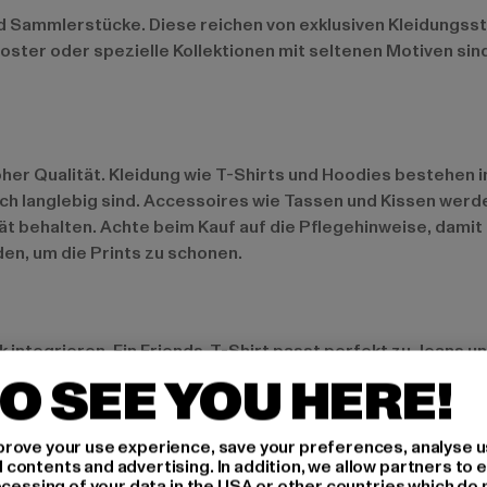
nd Sammlerstücke. Diese reichen von exklusiven Kleidungsst
oster oder spezielle Kollektionen mit seltenen Motiven s
hoher Qualität. Kleidung wie T-Shirts und Hoodies bestehen
h langlebig sind. Accessoires wie Tassen und Kissen werde
t behalten. Achte beim Kauf auf die Pflegehinweise, damit
en, um die Prints zu schonen.
k integrieren. Ein Friends-T-Shirt passt perfekt zu Jeans u
 mit Leggings oder Jogginghosen. Für einen echten Serien-
O SEE YOU HERE!
huhen und einer kuscheligen Decke im Friends-Design. Acc
 nach Hause.
rove your use experience, save your preferences, analyse u
ontents and advertising. In addition, we allow partners to e
ocessing of your data in the USA or other countries which do 