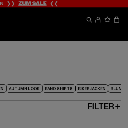
ION ❯❯
ZUM SALE
❮❮
EN
AUTUMN LOOK
BAND SHIRTS
BIKERJACKEN
BLUME
FILTER