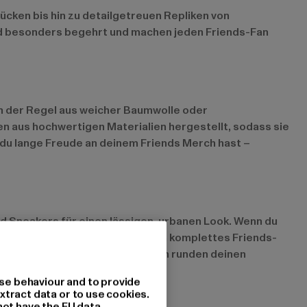
ücken bis hin zu detailgetreuen Repliken von
ind besonders begehrt und machen jeden Friends-Fan
 in der Regel aus weicher Baumwolle oder
n aus hochwertigen Materialien hergestellt, sodass sie
 du lange Freude an deinem Friends Merch hast –
nd Sneakers für einen lässigen, urbanen Look. Wenn du
Marathon kannst du dir auch ein komplettes Friends-
essoires wie Tassen oder Kissen runden deinen
se behaviour and to provide
xtract data or to use cookies.
not have the EU data