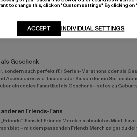
ant to change this, click on "Custom settings". By clicking on 
ragter denn je. Besonders angesagt sind minimalistische De
 Trend und lassen sich leicht in den Alltag integrieren, ohn
. Viele Fans legen Wert darauf, dass ihre Produkte aus 
ACCEPT
INDIVIDUAL SETTINGS
enießen und gleichzeitig die Umwelt schonen.
r als Geschenk
cker, sondern auch perfekt für Serien-Marathons oder als Ge
end Accessoires wie Tassen oder Kissen deinen Serienaben
 über ein cooles Fanartikel als Geschenk – sei es zu Gebur
t anderen Friends-Fans
 „Friends“-Fans ist Friends Merch ein absolutes Must-have
en bist – mit dem passenden Friends Merch zeigst du deine