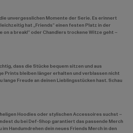
 die unvergesslichen Momente der Serie. Es erinnert
chzeitig hat „Friends“ einen festen Platz in der
e on a break!“ oder Chandlers trockene Witze geht –
ichtig, dass die Stücke bequem sitzen und aus
e Prints bleiben länger erhalten und verblassen nicht
du lange Freude an deinen Lieblingsstücken hast. Schau
cheligen Hoodies oder stylischen Accessoires suchst –
 findest du bei Def-Shop garantiert das passende Merch
 du im Handumdrehen dein neues Friends Merch in den