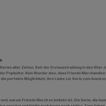
s
Serien aller Zeiten. Seit der Erstausstrahlung in den 90er J
 der Popkultur. Kein Wunder also, dass Friends Merchandise 
 die perfekte Möglichkeit, ihre Liebe zur Serie zum Ausdruc
rund, warum Friends Merch so beliebt ist. Die Serie, die h
tion geprägt und bleibt auch heute noch zeitlos. Fans lieb