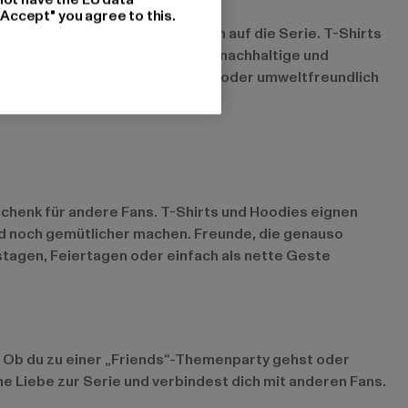
"Accept" you agree to this.
signs mit subtilen Anspielungen auf die Serie. T-Shirts
e zu aufdringlich zu wirken. Auch nachhaltige und
recycelten Materialien bestehen oder umweltfreundlich
schenk für andere Fans. T-Shirts und Hoodies eignen
d noch gemütlicher machen. Freunde, die genauso
tstagen, Feiertagen oder einfach als nette Geste
. Ob du zu einer „Friends“-Themenparty gehst oder
 Liebe zur Serie und verbindest dich mit anderen Fans.