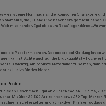
es – es ist eine Hommage an die ikonischen Charaktere und
n Momente, die „Friends“ so besonders gemacht haben. Glei
 Welt miteinander. Egal ob es um Ross’ legendäres „We wer
t und die Passform achten. Besonders bei Kleidung ist es w
agen kannst. Achte auch auf die Druckqualität – hochwertig
enfalls wichtig, auf robuste Materialien zu setzen, damit 
der exklusive Motive bieten.
Top Preise
für jeden Geschmack. Egal ob du nach coolen T-Shirts, kus
brauchst. Mit über 22.500 Artikeln von etwa 270 Top-Marken
von schnellen Lieferzeiten und attraktiven Preisen, sodass