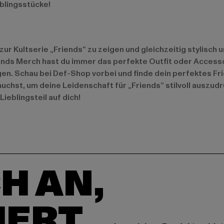
eblingsstücke!
ur Kultserie „Friends“ zu zeigen und gleichzeitig stylisch u
nds Merch hast du immer das perfekte Outfit oder Accessoi
gen. Schau bei Def-Shop vorbei und finde dein perfektes Fr
auchst, um deine Leidenschaft für „Friends“ stilvoll auszud
ieblingsteil auf dich!
H AN,
IERT