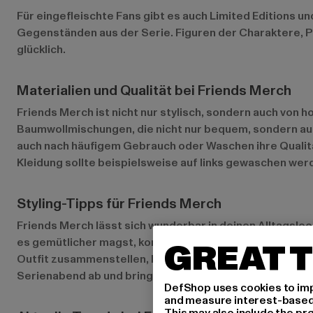
Für eingefleischte Fans gibt es auch Limited Editions u
Gegenständen aus der Serie. Figuren der Charaktere, P
glücklich.
Materialien und Qualität bei Friends Merch
Friends Merch ist nicht nur stylisch, sondern auch von 
Baumwollmischungen, die nicht nur bequem, sondern auc
auch nach häufigem Gebrauch oder Waschen ihre Qualitä
Kleidung sollte beispielsweise auf links gewaschen werd
Styling-Tipps für Friends Merch
Friends Merch lässt sich wunderbar in deinen Alltagsloo
es gemütlicher magst, kombiniere einen Friends-Hoodie
GREAT T
Outfit zusammenstellen, bestehend aus Pyjama, Haussc
Serienabend ab und bringen das Friends-Feeling direkt
DefShop uses cookies to imp
and measure interest-based c
This may also include the pr