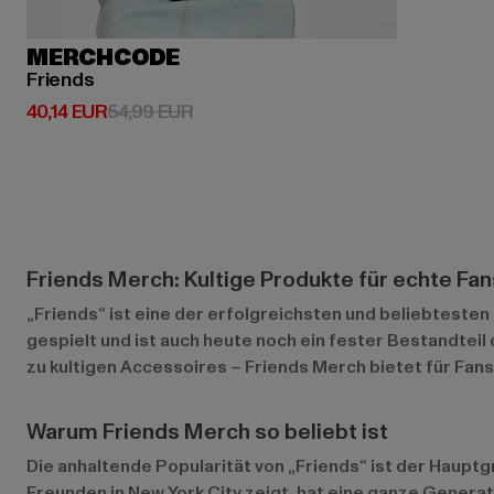
MERCHCODE
Friends
Derzeitiger Preis: 40,14 EUR
Aktionspreis: 54,99 EUR
40,14 EUR
54,99 EUR
Friends Merch: Kultige Produkte für echte Fan
„Friends“ ist eine der erfolgreichsten und beliebtesten 
gespielt und ist auch heute noch ein fester Bestandteil
zu kultigen Accessoires – Friends Merch bietet für Fans
Warum Friends Merch so beliebt ist
Die anhaltende Popularität von „Friends“ ist der Hauptg
Freunden in New York City zeigt, hat eine ganze Genera