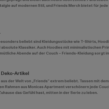
talgie auf modernen Stil, und Friends Merch bietet für jed
r
besonders beliebt sind Kleidungsstücke wie T-Shirts, Hood
absolute Klassiker. Auch Hoodies mit minimalistischen Print
gemütliche Abende auf der Couch – Friends-Kleidung sorgt i
 Deko-Artikel
aus der Welt von „Friends“ extrem beliebt. Tassen mit dem 
igen Rahmen aus Monicas Apartment verschönern jede Couch
uhause das Gefühl hast, mitten in der Serie zu leben.