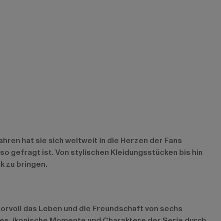
ahren hat sie sich weltweit in die Herzen der Fans
so gefragt ist. Von stylischen Kleidungsstücken bis hin
k zu bringen.
umorvoll das Leben und die Freundschaft von sechs
en es, ikonische Momente und Charaktere der Serie durch