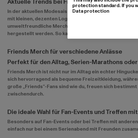
Aktuelle Trends bei Friends Merch
protection standard. If you w
Data protection
In der aktuellen Modesaison 2024 ist Friends Merch gef
mit kleinen, dezenten Logos oder Zitaten sind ein großer
umweltfreundliche Merchandise-Produkte sind im Kommen
hergestellt werden. So kannst du deinen Lieblingsstil g
Friends Merch für verschiedene Anlässe
Perfekt für den Alltag, Serien-Marathons ode
Friends Merch ist nicht nur im Alltag ein echter Hingu
sich hervorragend als bequeme Freizeitkleidung, währ
große „Friends“-Fans sind wie du, freuen sich bestimmt
zwischendurch.
Die ideale Wahl für Fan-Events und Treffen mi
Besonders auf Fan-Events oder bei Treffen mit anderen
einfach nur bei einem Serienabend mit Freunden zusamm