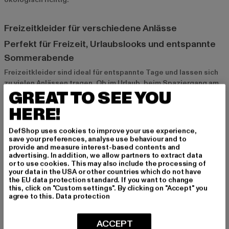
Freizeitkleider für verschiedene Anlässe
Perfekt für Freizeit, Urlaubslooks und entspannte
Sommerabende
Freizeitkleider sind ideal für entspannte Tage und lassen sich
zu vielen Anlässen tragen. Ob im Urlaub, beim Spaziergang am
GREAT TO SEE YOU
Strand oder beim gemütlichen Abendessen – ein luftiges
Maxikleid oder ein leichtes T-Shirt-Kleid sorgt für den
HERE!
perfekten Sommerlook. Freizeitkleider bieten dir Komfort und
Stil in einem, sodass du dich in jeder Situation wohl und gut
DefShop uses cookies to improve your use experience,
angezogen fühlst.
save your preferences, analyse use behaviour and to
provide and measure interest-based contents and
advertising. In addition, we allow partners to extract data
or to use cookies. This may also include the processing of
Die ideale Wahl für spontane Ausflüge und
your data in the USA or other countries which do not have
gemütliche Tage
the EU data protection standard. If you want to change
this, click on "Custom settings". By clicking on "Accept" you
Auch für spontane Ausflüge oder einen gemütlichen Tag zu
agree to this.
Data protection
Hause sind Freizeitkleider die perfekte Wahl. Du kannst sie
schnell überziehen und bist im Handumdrehen gut gekleidet.
ACCEPT
Dank der lockeren Schnitte und der weichen Materialien bieten