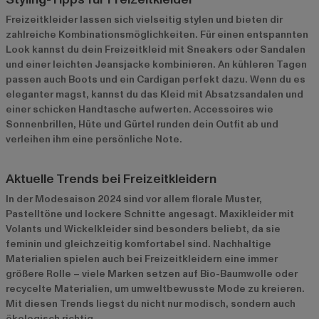
Freizeitkleider lassen sich vielseitig stylen und bieten dir
zahlreiche Kombinationsmöglichkeiten. Für einen entspannten
Look kannst du dein Freizeitkleid mit Sneakers oder Sandalen
und einer leichten Jeansjacke kombinieren. An kühleren Tagen
passen auch Boots und ein Cardigan perfekt dazu. Wenn du es
eleganter magst, kannst du das Kleid mit Absatzsandalen und
einer schicken Handtasche aufwerten. Accessoires wie
Sonnenbrillen, Hüte und Gürtel runden dein Outfit ab und
verleihen ihm eine persönliche Note.
Aktuelle Trends bei Freizeitkleidern
In der Modesaison 2024 sind vor allem florale Muster,
Pastelltöne und lockere Schnitte angesagt. Maxikleider mit
Volants und Wickelkleider sind besonders beliebt, da sie
feminin und gleichzeitig komfortabel sind. Nachhaltige
Materialien spielen auch bei Freizeitkleidern eine immer
größere Rolle – viele Marken setzen auf Bio-Baumwolle oder
recycelte Materialien, um umweltbewusste Mode zu kreieren.
Mit diesen Trends liegst du nicht nur modisch, sondern auch
ökologisch richtig.