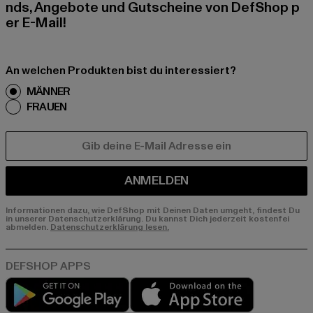
nds, Angebote und Gutscheine von DefShop p
er E-Mail!
An welchen Produkten bist du interessiert?
MÄNNER
FRAUEN
E-MAIL
ANMELDEN
Informationen dazu, wie DefShop mit Deinen Daten umgeht, findest Du
in unserer Datenschutzerklärung. Du kannst Dich jederzeit kostenfei
abmelden.
Datenschutzerklärung lesen.
Play market
App store