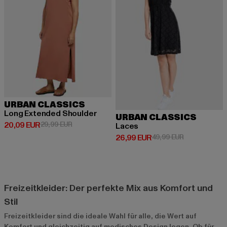
URBAN CLASSICS
Long Extended Shoulder
URBAN CLASSICS
Derzeitiger Preis: 20,09 EUR
Aktionspreis: 29,99 EUR
20,09 EUR
29,99 EUR
Laces
Derzeitiger Preis: 26,99 EUR
Aktionspreis:
26,99 EUR
49,99 EUR
Freizeitkleider: Der perfekte Mix aus Komfort und
Stil
Freizeitkleider sind die ideale Wahl für alle, die Wert auf
Komfort und gleichzeitig auf modisches Design legen. Ob für