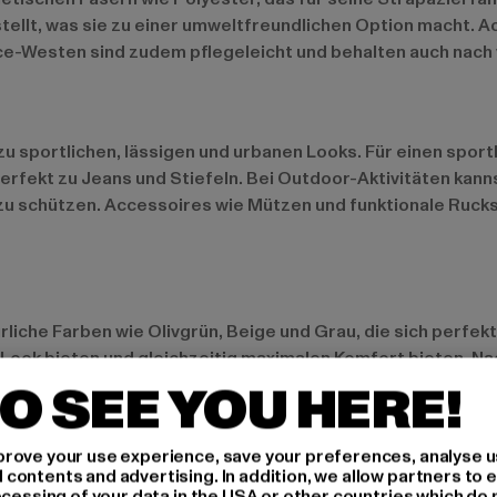
ellt, was sie zu einer umweltfreundlichen Option macht. Ac
eece-Westen sind zudem pflegeleicht und behalten auch nach 
 zu sportlichen, lässigen und urbanen Looks. Für einen spo
erfekt zu Jeans und Stiefeln. Bei Outdoor-Aktivitäten kanns
 zu schützen. Accessoires wie Mützen und funktionale Ruck
liche Farben wie Olivgrün, Beige und Grau, die sich perfekt
Look bieten und gleichzeitig maximalen Komfort bieten. Nac
eltfreundliche Produktionsverfahren, um moderne und gle
O SEE YOU HERE!
rove your use experience, save your preferences, analyse u
ontents and advertising. In addition, we allow partners to e
tivitäten
ocessing of your data in the USA or other countries which do 