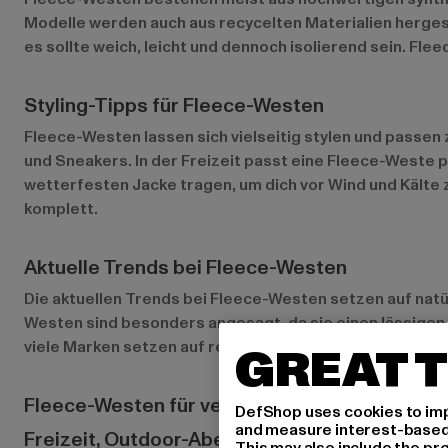
Modelle werden auch aus recycelten Materialien hergest
es sollte weich, leicht und dennoch isolierend sein. Fl
Styling-Tipps für Fleece-Westen
Fleece-Westen lassen sich vielseitig stylen und passen
und Sneakers. In der Freizeit passt eine Fleece-Weste p
wetterfesten Jacke tragen, um dich vor Wind und Kälte
komplett.
Aktuelle Trends bei Fleece-Westen
Die aktuellen Trends bei Fleece-Westen setzen auf natür
Westen sind besonders angesagt, da sie einen lässigen 
viele Marken setzen auf recyceltes Polyester und umw
GREAT T
Fleece-Westen für verschiedene Anlässe
DefShop uses cookies to imp
and measure interest-based c
Freizeit, Outdoor-Abenteuer und sportliche Ak
This may also include the pr