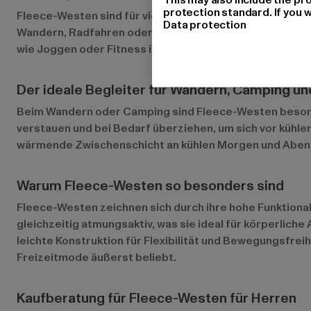
protection standard. If you w
Fleece-Westen sind für viele Gelegenheiten ideal. In der 
Data protection
Wandern, Radfahren oder Camping sind sie unverzichtbar
wie Joggen oder Fitness im Freien sind sie ein praktisch
Der ideale Begleiter für Wandern, Camping u
Beim Wandern oder Camping sind Fleece-Westen besonder
verstauen und bei Bedarf überziehen, um sich vor kühle
wärmende Zwischenschicht an kühlen Morgen und Aben
Warum Fleece-Westen so besonders sind
Fleece-Westen zeichnen sich durch ihre hohe Funktional
gleichzeitig atmungsaktiv, was sie ideal für körperlic
leichte Konstruktion für Flexibilität und Bewegungsfreih
Freizeitmode äußerst beliebt.
Kaufberatung für Fleece-Westen für Herren