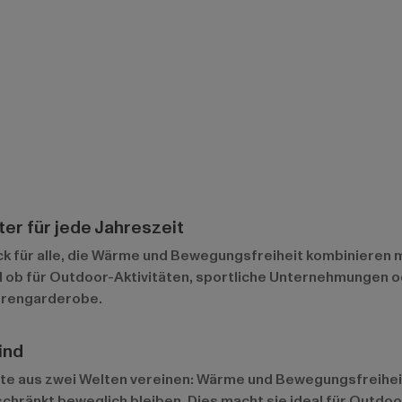
er für jede Jahreszeit
k für alle, die Wärme und Bewegungsfreiheit kombinieren mö
al ob für Outdoor-Aktivitäten, sportliche Unternehmungen od
errengarderobe.
ind
ste aus zwei Welten vereinen: Wärme und Bewegungsfreiheit
hränkt beweglich bleiben. Dies macht sie ideal für Outdo