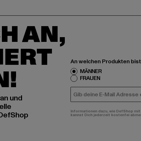
H AN,
IERT
An welchen Produkten bist
N!
MÄNNER
FRAUEN
E-MAIL
 an und
elle
Informationen dazu, wie DefShop mit 
 DefShop
kannst Dich jederzeit kostenfei abme