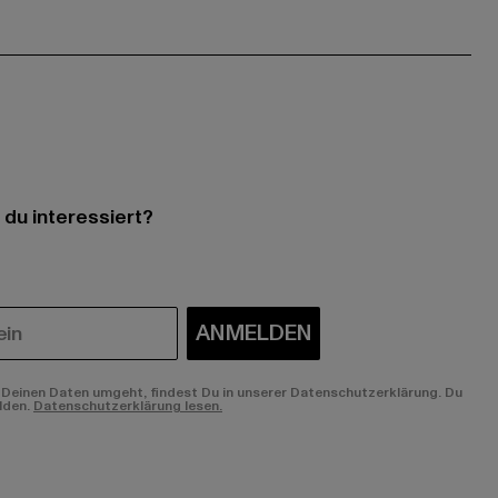
 du interessiert?
ANMELDEN
Deinen Daten umgeht, findest Du in unserer Datenschutzerklärung. Du
lden.
Datenschutzerklärung lesen.