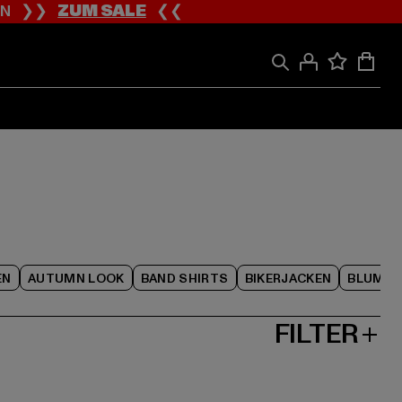
ION ❯❯
ZUM SALE
❮❮
EN
AUTUMN LOOK
BAND SHIRTS
BIKERJACKEN
BLUME
FILTER