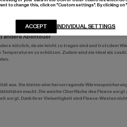
ant to change this, click on "Custom settings". By clicking on 
Freizeit bieten sie Komfort und lassen sich leicht in lässig
, da sie eine wärmende Schicht bieten, ohne die Bewegungs
er Begleiter, der dich warm hält und gleichzeitig atmungsakt
ACCEPT
INDIVIDUAL SETTINGS
nd andere Abenteuer
s nützlich, da sie leicht zu tragen sind und trotzdem Wär
n Temperaturen zu schützen. Zudem sind sie ideal als zusät
den.
ität aus. Sie bieten eine hervorragende Wärmespeicherung,
he Aktivitäten macht. Die weiche Oberfläche des Fleece sor
eit sorgt. Dank ihrer Vielseitigkeit sind Fleece-Westen nic