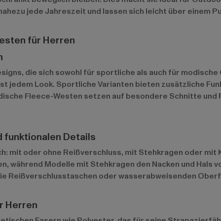
 nahezu jede Jahreszeit und lassen sich leicht über einem Pu
esten für Herren
n
esigns, die sich sowohl für sportliche als auch für modisch
fast jedem Look. Sportliche Varianten bieten zusätzliche F
dische Fleece-Westen setzen auf besondere Schnitte und Fa
 funktionalen Details
ch: mit oder ohne Reißverschluss, mit Stehkragen oder mit
en, während Modelle mit Stehkragen den Nacken und Hals vo
 wie Reißverschlusstaschen oder wasserabweisenden Oberf
ür Herren
ischen Fasern wie Polyester, das für seine Strapazierfäh