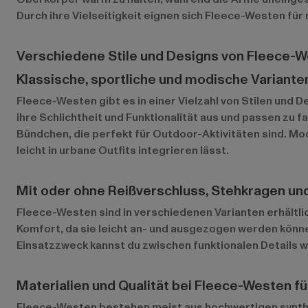
Durch ihre Vielseitigkeit eignen sich Fleece-Westen für
Verschiedene Stile und Designs von Fleece-W
Klassische, sportliche und modische Variante
Fleece-Westen gibt es in einer Vielzahl von Stilen und D
ihre Schlichtheit und Funktionalität aus und passen zu 
Bündchen, die perfekt für Outdoor-Aktivitäten sind. Mo
leicht in urbane Outfits integrieren lässt.
Mit oder ohne Reißverschluss, Stehkragen und
Fleece-Westen sind in verschiedenen Varianten erhältli
Komfort, da sie leicht an- und ausgezogen werden könn
Einsatzzweck kannst du zwischen funktionalen Details
Materialien und Qualität bei Fleece-Westen f
Fleece-Westen bestehen meist aus hochwertigen synthet