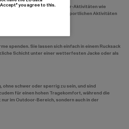
"Accept" you agree to this.
e Outfits integrieren. Für Outdoor-Aktivitäten wie
freiheit einzuschränken. Bei sportlichen Aktivitäten
iv ist.
me spenden. Sie lassen sich einfach in einem Rucksack
zliche Schicht unter einer wetterfesten Jacke oder als
 ohne schwer oder sperrig zu sein, und sind
gt zudem für einen hohen Tragekomfort, während die
ht nur im Outdoor-Bereich, sondern auch in der