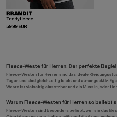
BRANDIT
Teddyfleece
Derzeitiger Preis: 59,99 EUR
59,99 EUR
Fleece-Weste für Herren: Der perfekte Begleit
Fleece-Westen für Herren sind das ideale Kleidungsstüc
Tagen und sind gleichzeitig leicht und atmungsaktiv. Eg
Weste ist vielseitig einsetzbar und ein Muss in jeder H
Warum Fleece-Westen für Herren so beliebt s
Fleece-Westen sind besonders beliebt, weil sie das Be
Oberkörper warm zu halten, während die Arme uneingesc