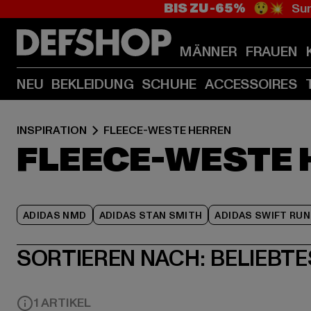
BIS ZU -65%
😲💥 Sum
MÄNNER
FRAUEN
NEU
BEKLEIDUNG
SCHUHE
ACCESSOIRES
INSPIRATION
FLEECE-WESTE HERREN
FLEECE-WESTE 
ADIDAS NMD
ADIDAS STAN SMITH
ADIDAS SWIFT RUN
SORTIEREN NACH:
BELIEBTE
1 ARTIKEL