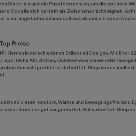
 des Materials und die Passform achten, um die optimale W
ere Modelle sich perfekt als Zwischenschicht eignen. Acht
 Für eine lange Lebensdauer solltest du deine Fleece-West
Top Preise
ür Herren in verschiedenen Stilen und Designs. Mit über 22
ür sportliche Aktivitäten, Outdoor-Abenteuer oder lässige F
roßen Auswahl profitierst du bei Def-Shop von schnellen L
e!
szeit und bieten Komfort, Wärme und Bewegungsfreiheit. Eg
te bist du immer gut ausgestattet. Schau bei Def-Shop vor