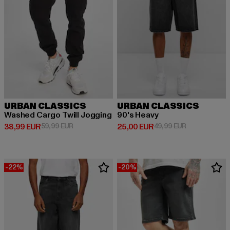
URBAN CLASSICS
URBAN CLASSICS
Washed Cargo Twill Jogging
90's Heavy
Derzeitiger Preis: 38,99 EUR
Aktionspreis: 59,99 EUR
Derzeitiger Preis: 25,00 EUR
Aktionspreis:
38,99 EUR
59,99 EUR
25,00 EUR
49,99 EUR
-22%
-20%