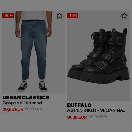
-40%
-18%
URBAN CLASSICS
Cropped Tapered
BUFFALO
Derzeitiger Preis: 29,99 EUR
Aktionspreis: 49,99 EUR
29,99 EUR
49,99 EUR
ASPEN BIKER - VEGAN NAPPA
Derzeitiger Preis: 90,19 EUR
Aktionspreis:
90,19 EUR
109,99 EUR