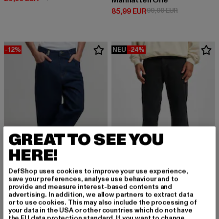
Manhatten One
Derzeitiger Preis: 85,99 EUR
Aktionspreis:
85,99 EUR
99,99 EUR
-12%
NEU
-24%
GREAT TO SEE YOU
HERE!
DefShop uses cookies to improve your use experience,
save your preferences, analyse use behaviour and to
DEF
provide and measure interest-based contents and
Matteo
advertising. In addition, we allow partners to extract data
2Y STUDIOS
or to use cookies. This may also include the processing of
Derzeitiger Preis: 37,99 EUR
Aktionspreis:
37,99 EUR
49,99 EUR
Adrik Basic Baggy Jeans
your data in the USA or other countries which do not have
Derzeitiger Preis: 43,99 EUR
Aktionspreis: 49,99 EUR
43,99 EUR
49,99 EUR
the EU data protection standard. If you want to change