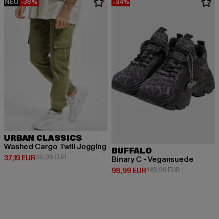
NEU
-38%
-34%
URBAN CLASSICS
Washed Cargo Twill Jogging
BUFFALO
Derzeitiger Preis: 37,19 EUR
Aktionspreis: 59,99 EUR
37,19 EUR
59,99 EUR
Binary C - Vegansuede
Derzeitiger Preis: 98,99 EUR
Aktionspreis
98,99 EUR
149,99 EUR