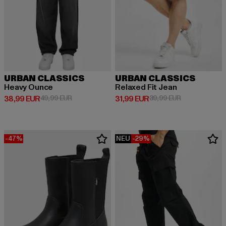
URBAN CLASSICS
URBAN CLASSICS
Heavy Ounce
Relaxed Fit Jean
Derzeitiger Preis: 38,99 EUR
Aktionspreis: 49,99 EUR
Derzeitiger Preis: 31,99 EUR
Aktionspreis: 
38,99 EUR
49,99 EUR
31,99 EUR
39,99 EUR
-47%
NEU
-29%