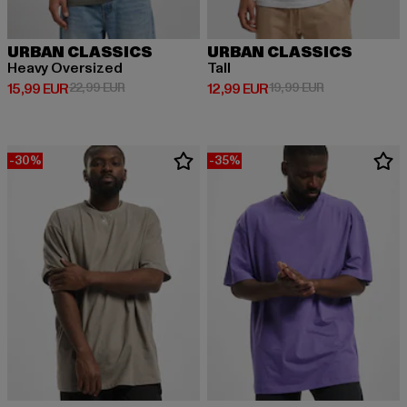
URBAN CLASSICS
URBAN CLASSICS
Heavy Oversized
Tall
Derzeitiger Preis: 15,99 EUR
Aktionspreis: 22,99 EUR
Derzeitiger Preis: 12,99 EUR
Aktionspreis: 
15,99 EUR
22,99 EUR
12,99 EUR
19,99 EUR
-30%
-35%