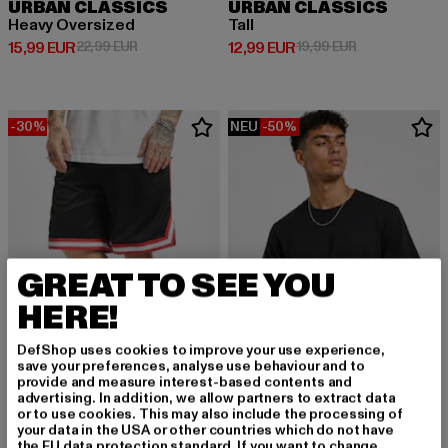
URBAN CLASSICS
URBAN CLASSICS
Heavy Oversized
Tall
Derzeitiger Preis: 15,99 EUR
Aktionspreis: 22,99 EUR
Derzeitiger Preis: 12,99 EUR
Aktionspreis: 
15,99 EUR
22,99 EUR
12,99 EUR
19,99 EUR
-30%
NEU
-50%
GREAT TO SEE YOU
HERE!
DefShop uses cookies to improve your use experience,
save your preferences, analyse use behaviour and to
provide and measure interest-based contents and
advertising. In addition, we allow partners to extract data
URBAN CLASSICS
or to use cookies. This may also include the processing of
Stripes Mesh Shorts
your data in the USA or other countries which do not have
URBAN CLASSICS
Derzeitiger Preis: 20,99 EUR
Aktionspreis: 29,99 EUR
20,99 EUR
29,99 EUR
the EU data protection standard. If you want to change