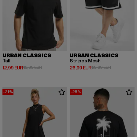
URBAN CLASSICS
URBAN CLASSICS
Tall
Stripes Mesh
Derzeitiger Preis: 12,99 EUR
Aktionspreis: 19,99 EUR
Derzeitiger Preis: 26,99 EUR
Aktionspreis:
12,99 EUR
19,99 EUR
26,99 EUR
29,99 EUR
-21%
-28%