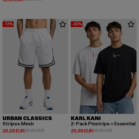
-13%
-45%
URBAN CLASSICS
KARL KANI
Stripes Mesh
2-Pack Pinstripe + Essential
Derzeitiger Preis: 26,09 EUR
Aktionspreis: 29,99 EUR
Derzeitiger Preis: 29,99 EUR
Aktionspreis:
26,09 EUR
29,99 EUR
29,99 EUR
54,99 EUR