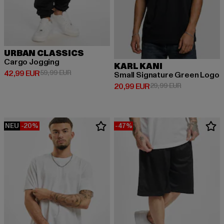
URBAN CLASSICS
Cargo Jogging
KARL KANI
Derzeitiger Preis: 42,99 EUR
Aktionspreis: 59,99 EUR
42,99 EUR
59,99 EUR
Small Signature Green Logo
Derzeitiger Preis: 20,99 EUR
Aktionspreis:
20,99 EUR
29,99 EUR
NEU
-20%
-47%