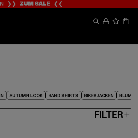
ION ❯❯
ZUM SALE
❮❮
EN
AUTUMN LOOK
BAND SHIRTS
BIKERJACKEN
BLUME
FILTER