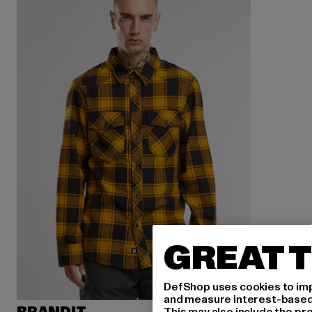
GREAT T
DefShop uses cookies to imp
and measure interest-based c
This may also include the pr