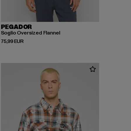
PEGADOR
Soglio Oversized Flannel
Derzeitiger Preis: 75,99 EUR
75,99 EUR