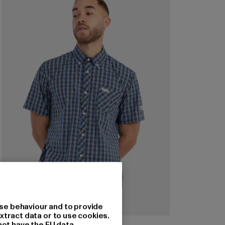
se behaviour and to provide
xtract data or to use cookies.
LONSDALE LONDON
not have the EU data