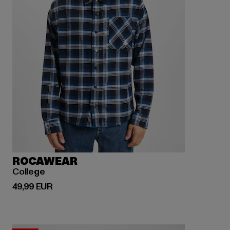
ROCAWEAR
College
Derzeitiger Preis: 49,99 EUR
49,99 EUR