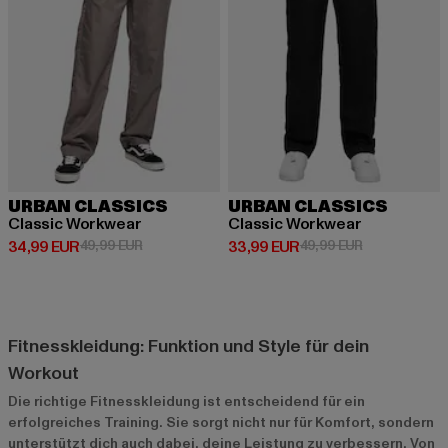
URBAN CLASSICS
URBAN CLASSICS
Classic Workwear
Classic Workwear
Derzeitiger Preis: 34,99 EUR
Aktionspreis: 49,99 EUR
Derzeitiger Preis: 33,99 EUR
Aktionspreis:
34,99 EUR
49,99 EUR
33,99 EUR
49,99 EUR
Fitnesskleidung: Funktion und Style für dein
Workout
Die richtige Fitnesskleidung ist entscheidend für ein
erfolgreiches Training. Sie sorgt nicht nur für Komfort, sondern
unterstützt dich auch dabei, deine Leistung zu verbessern. Von