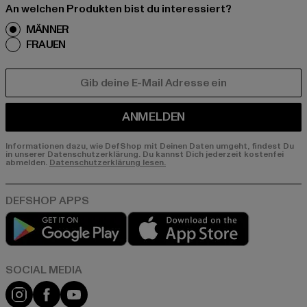
An welchen Produkten bist du interessiert?
MÄNNER
FRAUEN
E-MAIL
ANMELDEN
Informationen dazu, wie DefShop mit Deinen Daten umgeht, findest Du
in unserer Datenschutzerklärung. Du kannst Dich jederzeit kostenfei
abmelden.
Datenschutzerklärung lesen.
Play market
App store
Instagram
Facebook
YouTube