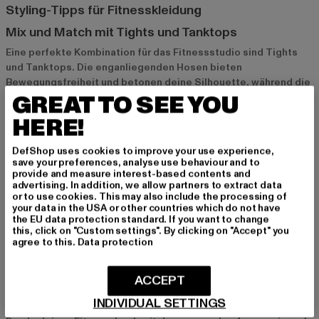
Styling-Tipps für Fitnesskleidung
Mix und Match mit Tights und Tanktops
Eine perfekte Kombination für das Fitnessstudio sind Tights
und Tanktops. Die enganliegenden Hosen bieten
Bewegungsfreiheit und betonen deine Silhouette, während die
GREAT TO SEE YOU
Tanktops für maximale Belüftung sorgen. Farblich abgestimmte
Sets sind besonders stylisch und geben dir einen
HERE!
motivierenden Boost für dein Workout.
DefShop uses cookies to improve your use experience,
save your preferences, analyse use behaviour and to
Layering mit Hoodies und Jacken
provide and measure interest-based contents and
advertising. In addition, we allow partners to extract data
Für kühlere Tage oder das Outdoor-Training eignet sich ein
or to use cookies. This may also include the processing of
Layering-Look aus Hoodie oder Jacke und einem T-Shirt
your data in the USA or other countries which do not have
darunter. Diese Schichten halten dich warm und können je nach
the EU data protection standard. If you want to change
this, click on "Custom settings". By clicking on "Accept" you
Bedarf ausgezogen werden. Besonders praktisch sind Hoodies
agree to this.
Data protection
mit Reißverschluss und Taschen, die dir zusätzlichen Stauraum
für Schlüssel oder Handy bieten.
ACCEPT
Accessoires wie Caps und Sporttaschen
INDIVIDUAL SETTINGS