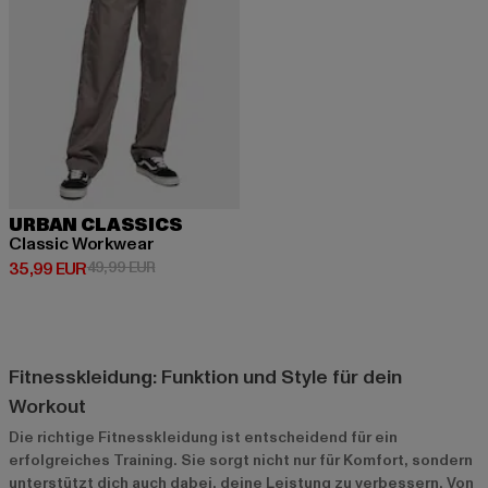
URBAN CLASSICS
Classic Workwear
Derzeitiger Preis: 35,99 EUR
Aktionspreis: 49,99 EUR
35,99 EUR
49,99 EUR
Fitnesskleidung: Funktion und Style für dein
Workout
Die richtige Fitnesskleidung ist entscheidend für ein
erfolgreiches Training. Sie sorgt nicht nur für Komfort, sondern
unterstützt dich auch dabei, deine Leistung zu verbessern. Von