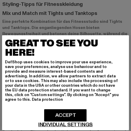
Styling-Tipps für Fitnesskleidung
Mix und Match mit Tights und Tanktops
Eine perfekte Kombination für das Fitnessstudio sind Tights
und Tanktops. Die enganliegenden Hosen bieten
Bewegungsfreiheit und betonen deine Silhouette, während die
GREAT TO SEE YOU
Tanktops für maximale Belüftung sorgen. Farblich abgestimmte
Sets sind besonders stylisch und geben dir einen
HERE!
motivierenden Boost für dein Workout.
DefShop uses cookies to improve your use experience,
save your preferences, analyse use behaviour and to
Layering mit Hoodies und Jacken
provide and measure interest-based contents and
advertising. In addition, we allow partners to extract data
Für kühlere Tage oder das Outdoor-Training eignet sich ein
or to use cookies. This may also include the processing of
Layering-Look aus Hoodie oder Jacke und einem T-Shirt
your data in the USA or other countries which do not have
darunter. Diese Schichten halten dich warm und können je nach
the EU data protection standard. If you want to change
this, click on "Custom settings". By clicking on "Accept" you
Bedarf ausgezogen werden. Besonders praktisch sind Hoodies
agree to this.
Data protection
mit Reißverschluss und Taschen, die dir zusätzlichen Stauraum
für Schlüssel oder Handy bieten.
ACCEPT
Accessoires wie Caps und Sporttaschen
INDIVIDUAL SETTINGS