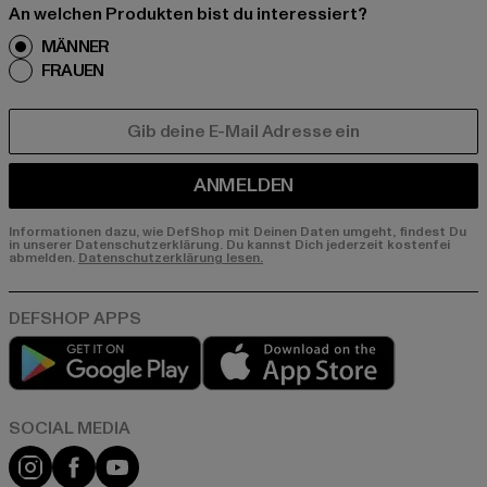
An welchen Produkten bist du interessiert?
MÄNNER
FRAUEN
E-MAIL
ANMELDEN
Informationen dazu, wie DefShop mit Deinen Daten umgeht, findest Du
in unserer Datenschutzerklärung. Du kannst Dich jederzeit kostenfei
abmelden.
Datenschutzerklärung lesen.
Play market
App store
Instagram
Facebook
YouTube