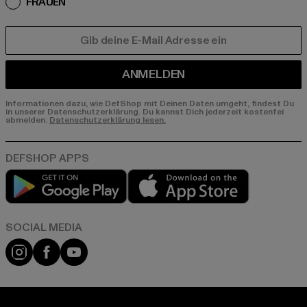
FRAUEN
E-MAIL
ANMELDEN
Informationen dazu, wie DefShop mit Deinen Daten umgeht, findest Du
in unserer Datenschutzerklärung. Du kannst Dich jederzeit kostenfei
abmelden.
Datenschutzerklärung lesen.
Play market
App store
Instagram
Facebook
YouTube