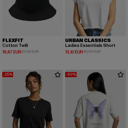
FLEXFIT
URBAN CLASSICS
Cotton Twill
Ladies Essentials Short
Derzeitiger Preis: 19,87 EUR
Aktionspreis: 27,99 EUR
Derzeitiger Preis: 13,10 EUR
Aktionspreis: 2
19,87 EUR
27,99 EUR
13,10 EUR
22,99 EUR
-25%
-60%