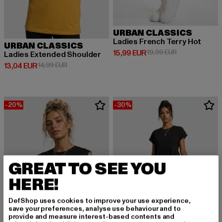
URBAN CLASSICS
Ladies French Terry Hot
URBAN CLASSICS
Derzeitiger Preis: 15,99 EUR
Aktionspreis: 
15,99 EUR
19,99 EUR
Ladies Extended Shoulder
Derzeitiger Preis: 13,04 EUR
Aktionspreis: 14,99 EUR
13,04 EUR
14,99 EUR
-20%
-30%
GREAT TO SEE YOU
HERE!
DefShop uses cookies to improve your use experience,
save your preferences, analyse use behaviour and to
provide and measure interest-based contents and