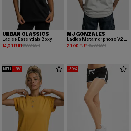
URBAN CLASSICS
MJ GONZALES
Ladies Essentials Boxy
Ladies Metamorphose V2 x Heavy Oversized
Derzeitiger Preis: 14,99 EUR
Aktionspreis: 19,99 EUR
Derzeitiger Preis: 20,00 EUR
Aktionspreis:
14,99 EUR
19,99 EUR
20,00 EUR
49,99 EUR
NEU
-13%
-20%