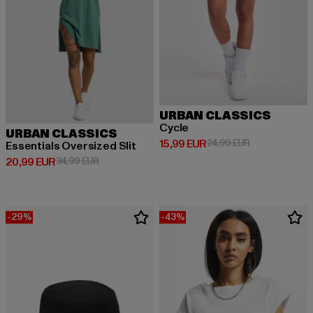
URBAN CLASSICS
Cycle
URBAN CLASSICS
Derzeitiger Preis: 15,99 EUR
Aktionspreis: 
15,99 EUR
24,99 EUR
Essentials Oversized Slit
Derzeitiger Preis: 20,99 EUR
Aktionspreis: 34,99 EUR
20,99 EUR
34,99 EUR
-29%
-43%