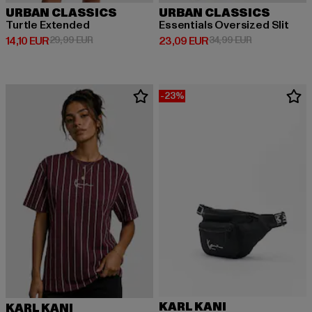
URBAN CLASSICS
URBAN CLASSICS
Turtle Extended
Essentials Oversized Slit
Derzeitiger Preis: 14,10 EUR
Aktionspreis: 29,99 EUR
Derzeitiger Preis: 23,09 EUR
Aktionspreis:
14,10 EUR
29,99 EUR
23,09 EUR
34,99 EUR
-23%
KARL KANI
KARL KANI