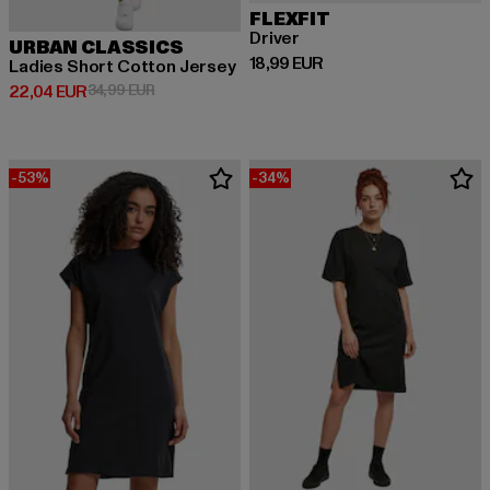
FLEXFIT
Driver
URBAN CLASSICS
Derzeitiger Preis: 18,99 EUR
18,99 EUR
Ladies Short Cotton Jersey
Derzeitiger Preis: 22,04 EUR
Aktionspreis: 34,99 EUR
22,04 EUR
34,99 EUR
-53%
-34%