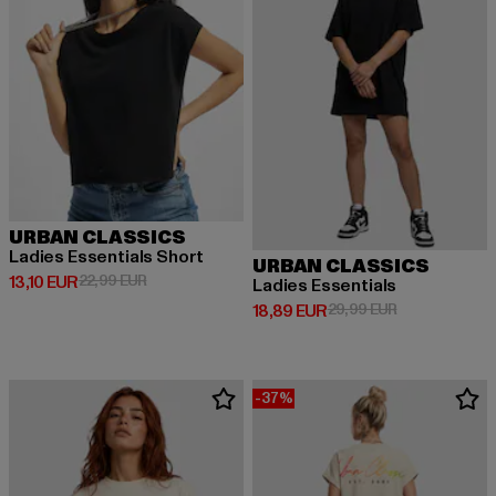
URBAN CLASSICS
Ladies Essentials Short
URBAN CLASSICS
Derzeitiger Preis: 13,10 EUR
Aktionspreis: 22,99 EUR
13,10 EUR
22,99 EUR
Ladies Essentials
Derzeitiger Preis: 18,89 EUR
Aktionspreis: 
18,89 EUR
29,99 EUR
-37%