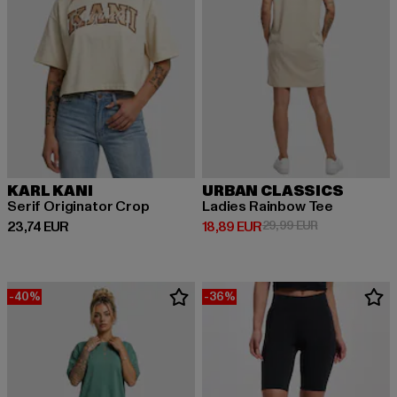
KARL KANI
URBAN CLASSICS
Serif Originator Crop
Ladies Rainbow Tee
Derzeitiger Preis: 23,74 EUR
Derzeitiger Preis: 18,89 EUR
Aktionspreis: 
23,74 EUR
18,89 EUR
29,99 EUR
-40%
-36%