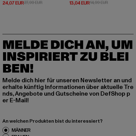
Derzeitiger Preis: 24,07 EUR
Aktionspreis: 27,99 EUR
Derzeitiger Preis: 13,04 EUR
Aktionspreis: 
24,07 EUR
27,99 EUR
13,04 EUR
14,99 EUR
MELDE DICH AN, UM
INSPIRIERT ZU BLEI
BEN!
Melde dich hier für unseren Newsletter an und
erhalte künftig Informationen über aktuelle Tre
nds, Angebote und Gutscheine von DefShop p
er E-Mail!
An welchen Produkten bist du interessiert?
MÄNNER