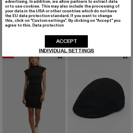
advertising. In addition, we allow partners to extract data
or to use cookies. This may also include the processing of
your data in the USA or other countries which do not have
the EU data protection standard. If you want to change
URBAN CLASSICS
URBAN CLASSICS
this, click on "Custom settings". By clicking on "Accept" you
Basic Shaped
Ladies Essentials Empire Valance
agree to this.
Data protection
Derzeitiger Preis: 11,99 EUR
Aktionspreis: 14,99 EUR
Derzeitiger Preis: 20,99 EUR
Aktionspreis:
11,99 EUR
14,99 EUR
20,99 EUR
29,99 EUR
ACCEPT
INDIVIDUAL SETTINGS
-37%