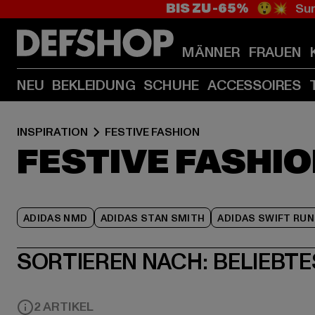
BIS ZU -65%
😲💥 Sum
MÄNNER
FRAUEN
NEU
BEKLEIDUNG
SCHUHE
ACCESSOIRES
INSPIRATION
FESTIVE FASHION
FESTIVE FASHI
ADIDAS NMD
ADIDAS STAN SMITH
ADIDAS SWIFT RUN
SORTIEREN NACH:
BELIEBTE
2 ARTIKEL