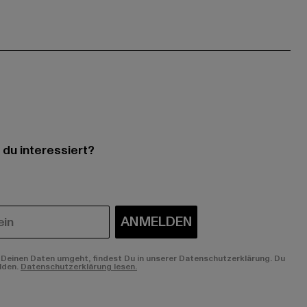
 du interessiert?
ANMELDEN
Deinen Daten umgeht, findest Du in unserer Datenschutzerklärung. Du
lden.
Datenschutzerklärung lesen.