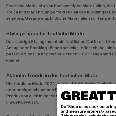
Festliche Mode lebt von hochwertigen Materialien, die f
Touch und tragen zum perfekten Fall des Kleidungsstücks 
erhalten. Gerade empfindliche Materialien sollten per 
Styling-Tipps für festliche Mode
Das richtige Styling macht ein festliches Outfit erst k
Anzug oder Smoking können schicke Lederschuhe, eine s
passend zum Outfit gewählt werden – für Frauen sind H
können.
Aktuelle Trends in der festlichen Mode
Die festliche Mode 2024 setzt auf Farben wie Dunkelbl
oder hochgeschlossene Designs, sind ebenfalls angesag
GREAT T
Produktion auch in der festlichen Mode Einzug gehalten h
umweltbewusst.
DefShop uses cookies to imp
and measure interest-based c
This may also include the pr