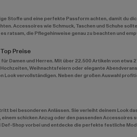
ge Stoffe und eine perfekte Passform achten, damit du dich
chten. Accessoires wie Schmuck, Taschen und Schuhe sollte
 es ratsam, die Pflegehinweise genau zu beachten und empf
 Top Preise
 für Damen und Herren. Mit über 22.500 Artikeln von etwa 
ür Hochzeiten, Weihnachtsfeiern oder elegante Abendveranst
en Look vervollständigen. Neben der großen Auswahl profiti
ftritt bei besonderen Anlässen. Sie verleiht deinem Look d
, einem schicken Anzug oder den passenden Accessoires suc
ei Def-Shop vorbei und entdecke die perfekte festliche Mod