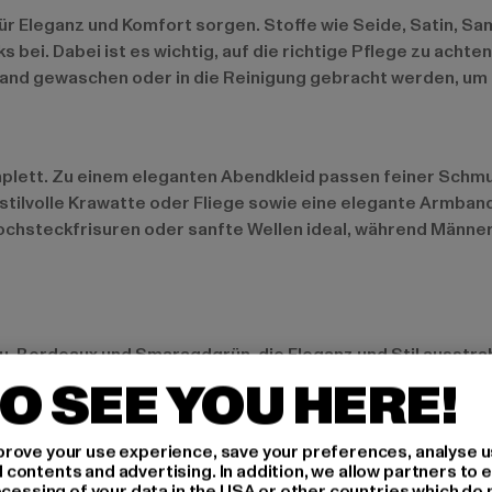
ür Eleganz und Komfort sorgen. Stoffe wie Seide, Satin, Sa
bei. Dabei ist es wichtig, auf die richtige Pflege zu achte
Hand gewaschen oder in die Reinigung gebracht werden, um 
omplett. Zu einem eleganten Abendkleid passen feiner Schmu
tilvolle Krawatte oder Fliege sowie eine elegante Armband
ochsteckfrisuren oder sanfte Wellen ideal, während Männe
au, Bordeaux und Smaragdgrün, die Eleganz und Stil ausstr
t. Nachhaltigkeit ist ein immer wichtiger werdendes Them
O SEE YOU HERE!
aben. Festliche Mode aus recycelten Materialien oder fair p
rove your use experience, save your preferences, analyse u
ontents and advertising. In addition, we allow partners to e
ocessing of your data in the USA or other countries which do 