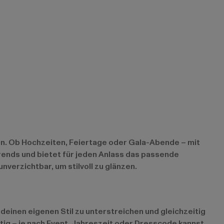
ten. Ob Hochzeiten, Feiertage oder Gala-Abende – mit
rends und bietet für jeden Anlass das passende
verzichtbar, um stilvoll zu glänzen.
 deinen eigenen Stil zu unterstreichen und gleichzeitig
itig – je nach Event, Jahreszeit oder Dresscode kannst