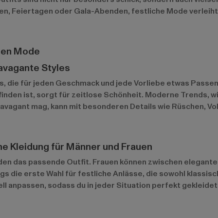
en, Feiertagen oder Gala-Abenden, festliche Mode verleiht
chen Mode
avagante Styles
ns, die für jeden Geschmack und jede Vorliebe etwas Passend
inden ist, sorgt für zeitlose Schönheit. Moderne Trends, w
travagant mag, kann mit besonderen Details wie Rüschen, V
che Kleidung für Männer und Frauen
den das passende Outfit. Frauen können zwischen eleganten
 die erste Wahl für festliche Anlässe, die sowohl klassis
ell anpassen, sodass du in jeder Situation perfekt gekleidet 