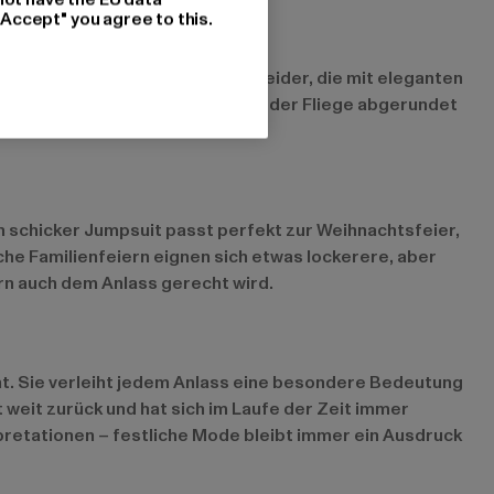
"Accept" you agree to this.
eider oder stilvolle Cocktailkleider, die mit eleganten
mit einer passenden Krawatte oder Fliege abgerundet
in schicker Jumpsuit passt perfekt zur Weihnachtsfeier,
iche Familienfeiern eignen sich etwas lockerere, aber
ern auch dem Anlass gerecht wird.
nt. Sie verleiht jedem Anlass eine besondere Bedeutung
 weit zurück und hat sich im Laufe der Zeit immer
retationen – festliche Mode bleibt immer ein Ausdruck