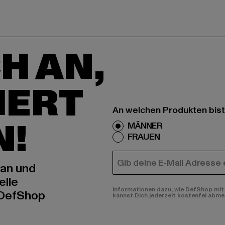
H AN,
IERT
An welchen Produkten bist
N!
MÄNNER
FRAUEN
E-MAIL
 an und
elle
Informationen dazu, wie DefShop mit 
 DefShop
kannst Dich jederzeit kostenfei abme