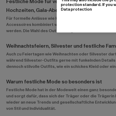
Festliche Mode für verschiedene Anlässe
protection standard. If you w
Data protection
Hochzeiten, Gala-Abende und formelle Feierli
Für formelle Anlässe wie Hochzeiten oder Gala-Abende is
Accessoires kombiniert werden können. Männer greifen
werden. Die Wahl des Outfits hängt oft vom Dresscode ab
Weihnachtsfeiern, Silvester und festliche Fam
Auch zu Feiertagen wie Weihnachten oder Silvester darf
während Silvester-Outfits gerne mit funkelnden Details 
dennoch stilvolle Outfits, wie ein schickes Kleid oder 
Warum festliche Mode so besonders ist
Festliche Mode hat in der Modewelt einen ganz besonder
und sorgt dafür, dass sich der Träger oder die Trägerin
wieder an neue Trends und gesellschaftliche Entwicklu
von Stil und Individualität.