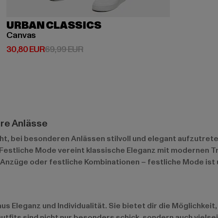
URBAN CLASSICS
Canvas
Derzeitiger Preis: 30,80 EUR
Aktionspreis: 69,99 EUR
30,80 EUR
69,99 EUR
ere Anlässe
ht, bei besonderen Anlässen stilvoll und elegant aufzutre
. Festliche Mode vereint klassische Eleganz mit modernen T
Anzüge oder festliche Kombinationen – festliche Mode ist un
 Eleganz und Individualität. Sie bietet dir die Möglichkeit,
tfits sind nicht nur besonders schick, sondern auch vielse