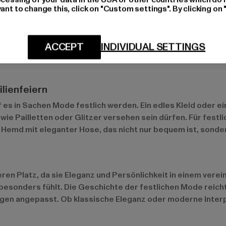
ant to change this, click on "Custom settings". By clicking on 
chkeiten
t festliche Mode ein Muss. Frauen setzen auf lange Abendkl
ACCEPT
INDIVIDUAL SETTINGS
 zu Anzügen oder Smokings, die dem Anlass entsprechend 
 – von Black Tie bis hin zu Casual Chic.
ilienfeiern
 es in Sachen Mode festlich werden. Ein edles Kleid oder e
wie Pailletten oder Glitzer versehen sein dürfen. Für festl
ein Hemd mit eleganter Hose, das nicht nur bequem ist, sond
en Platz, da sie Eleganz und Persönlichkeit in einem verei
 besonders fühlt. Die Geschichte der festlichen Mode reicht
ngen angepasst. Ob klassische Eleganz oder moderne Interp