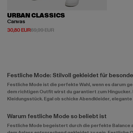
URBAN CLASSICS
Canvas
Derzeitiger Preis: 30,80 EUR
Aktionspreis: 69,99 EUR
30,80 EUR
69,99 EUR
Festliche Mode: Stilvoll gekleidet für besond
Festliche Mode ist die perfekte Wahl, wenn es darum ge
dem richtigen Outfit wirst du garantiert zum Hingucker
Kleidungsstück. Egal ob schicke Abendkleider, elegante 
Warum festliche Mode so beliebt ist
Festliche Mode begeistert durch die perfekte Balance aus
dem Anlass entsprechend gekleidet zu sein. Festliche Ou