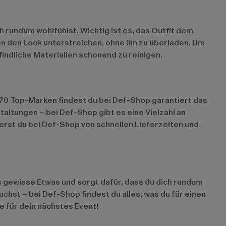
 rundum wohlfühlst. Wichtig ist es, das Outfit dem
n den Look unterstreichen, ohne ihn zu überladen. Um
indliche Materialien schonend zu reinigen.
270 Top-Marken findest du bei Def-Shop garantiert das
altungen – bei Def-Shop gibt es eine Vielzahl an
erst du bei Def-Shop von schnellen Lieferzeiten und
as gewisse Etwas und sorgt dafür, dass du dich rundum
hst – bei Def-Shop findest du alles, was du für einen
e für dein nächstes Event!