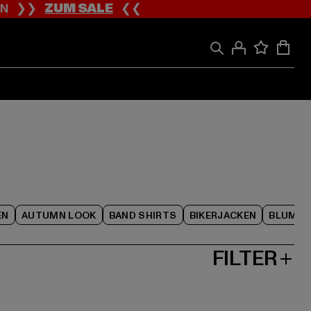
ION ❯❯
ZUM SALE
❮❮
EN
AUTUMN LOOK
BAND SHIRTS
BIKERJACKEN
BLUME
FILTER