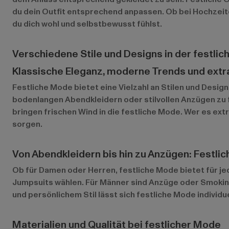
du dein Outfit entsprechend anpassen. Ob bei Hochzeit
du dich wohl und selbstbewusst fühlst.
Verschiedene Stile und Designs in der festli
Klassische Eleganz, moderne Trends und extr
Festliche Mode bietet eine Vielzahl an Stilen und Desig
bodenlangen Abendkleidern oder stilvollen Anzügen zu f
bringen frischen Wind in die festliche Mode. Wer es ex
sorgen.
Von Abendkleidern bis hin zu Anzügen: Festli
Ob für Damen oder Herren, festliche Mode bietet für je
Jumpsuits wählen. Für Männer sind Anzüge oder Smokings
und persönlichem Stil lässt sich festliche Mode individu
Materialien und Qualität bei festlicher Mode