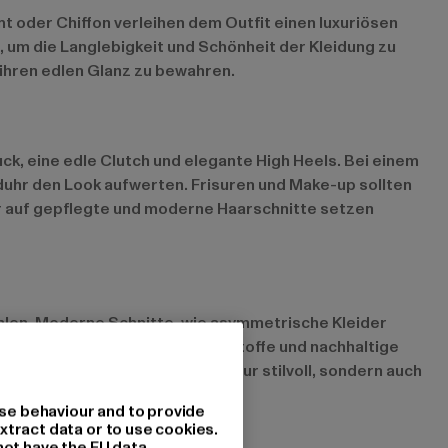
mt oder Chiffon verleihen dem Outfit einen luxuriösen
n, um die Langlebigkeit und Schönheit der Kleidung zu
ihren edlen Glanz zu bewahren.
ck, eine edle Clutch und elegante High Heels. Bei einem
uhr den Look aufwerten. Frisuren und Make-up sollten
r auf gepflegte und moderne Haarschnitte setzen
ahlen. Moderne Schnitte, wie asymmetrische Kleider
a, weshalb umweltfreundliche Stoffe und nachhaltige
roduzierten Stoffen ist nicht nur stilvoll, sondern auch
se behaviour and to provide
xtract data or to use cookies.
not have the EU data