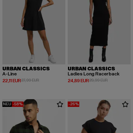
URBAN CLASSICS
URBAN CLASSICS
A-Line
Ladies Long Racerback
Derzeitiger Preis: 22,11 EUR
Aktionspreis: 27,99 EUR
Derzeitiger Preis: 24,89 EUR
Aktionspreis:
22,11 EUR
27,99 EUR
24,89 EUR
29,99 EUR
NEU
-58%
-26%