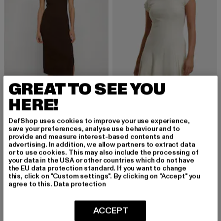
GREAT TO SEE YOU
HERE!
URBAN CLASSICS
Skater Rib
URBAN CLASSICS
Derzeitiger Preis: 22,04 EUR
Aktionspreis:
22,04 EUR
34,99 EUR
DefShop uses cookies to improve your use experience,
Ladies Long Racerback Rib Dress
save your preferences, analyse use behaviour and to
Derzeitiger Preis: 24,89 EUR
Aktionspreis: 29,99 EUR
24,89 EUR
29,99 EUR
provide and measure interest-based contents and
advertising. In addition, we allow partners to extract data
or to use cookies. This may also include the processing of
your data in the USA or other countries which do not have
the EU data protection standard. If you want to change
this, click on "Custom settings". By clicking on "Accept" you
Festliche Mode: Stilvoll gekleidet für besondere
agree to this.
Data protection
Anlässe
ACCEPT
Festliche Mode ist die perfekte Wahl, wenn es darum geht, bei
besonderen Anlässen stilvoll und elegant aufzutreten. Ob