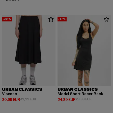
-38%
-17%
URBAN CLASSICS
URBAN CLASSICS
Viscose
Modal Short Racer Back
Derzeitiger Preis: 30,99 EUR
Aktionspreis: 49,99 EUR
Derzeitiger Preis: 24,89 EUR
Aktionspreis:
30,99 EUR
49,99 EUR
24,89 EUR
29,99 EUR