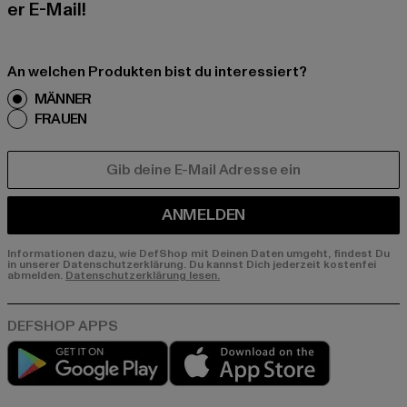
er E-Mail!
An welchen Produkten bist du interessiert?
MÄNNER
FRAUEN
E-MAIL
ANMELDEN
Informationen dazu, wie DefShop mit Deinen Daten umgeht, findest Du
in unserer Datenschutzerklärung. Du kannst Dich jederzeit kostenfei
abmelden.
Datenschutzerklärung lesen.
Play market
App store