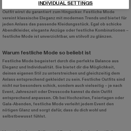
INDIVIDUAL SETTINGS
Hochzeiten, Feiertage oder Gala-Abende – mit dem richtigen
Outfit wirst du garantiert zum Hingucker. Festliche Mode
vereint klassische Eleganz mit modernen Trends und bietet für
jeden Anlass das passende Kleidungsstück. Egal ob schicke
Abendkleider, elegante Anzüge oder festliche Kombinationen –
festliche Mode ist unverzichtbar, um stilvoll zu glänzen.
Warum festliche Mode so beliebt ist
Festliche Mode begeistert durch die perfekte Balance aus
Eleganz und Individualität. Sie bietet dir die Möglichkeit,
deinen eigenen Stil zu unterstreichen und gleichzeitig dem
Anlass entsprechend gekleidet zu sein. Festliche Outfits sind
nicht nur besonders schick, sondern auch vielseitig – je nach
Event, Jahreszeit oder Dresscode kannst du dein Outfit
entsprechend anpassen. Ob bei Hochzeiten, Feiertagen oder
Gala-Abenden, festliche Mode verleiht jedem Event den
nötigen Glanz und sorgt dafür, dass du dich wohl und
selbstbewusst fühlst.