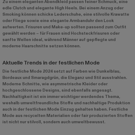
Zu einem eleganten Abendkleid passen feiner Schmuck, eine
edle Clutch und elegante High Heels. Bei einem Anzug oder
Smoking können schicke Lederschuhe, eine stilvolle Krawatte
oder Fliege sowie eine elegante Armbanduhr den Look
aufwerten. Frisuren und Make-up sollten passend zum Outfit
gewählt werden – für Frauen sind Hochsteckfrisuren oder
sanfte Wellen ideal, während Männer auf gepflegte und
moderne Haarschnitte setzen können.
Aktuelle Trends in der festlichen Mode
Die festliche Mode 2024 setzt auf Farben wie Dunkelblau,
Bordeaux und Smaragdgrün, die Eleganz und Stil ausstrahlen.
Moderne Schnitte, wie asymmetrische Kleider oder
hochgeschlossene Designs, sind ebenfalls angesagt.
Nachhaltigkeit ist ein immer wichtiger werdendes Thema,
weshalb umweltfreundliche Stoffe und nachhaltige Produktion
auch in der festlichen Mode Einzug gehalten haben. Festliche
Mode aus recycelten Materialien oder fair produzierten Stoffen
ist nicht nur stilvoll, sondern auch umweltbewusst.