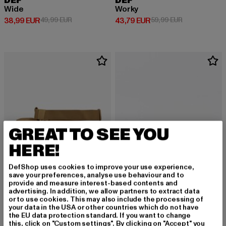
DEF
DEF
Wide
Worky
Derzeitiger Preis: 38,99 EUR
Aktionspreis: 49,99 EUR
Derzeitiger Preis: 43,79 EUR
Aktionspreis:
38,99 EUR
49,99 EUR
43,79 EUR
59,99 EUR
GREAT TO SEE YOU
HERE!
DefShop uses cookies to improve your use experience,
save your preferences, analyse use behaviour and to
provide and measure interest-based contents and
advertising. In addition, we allow partners to extract data
or to use cookies. This may also include the processing of
your data in the USA or other countries which do not have
BRANDIT
BRANDIT
the EU data protection standard. If you want to change
Side Kick No 8
Toiletry
this, click on "Custom settings". By clicking on "Accept" you