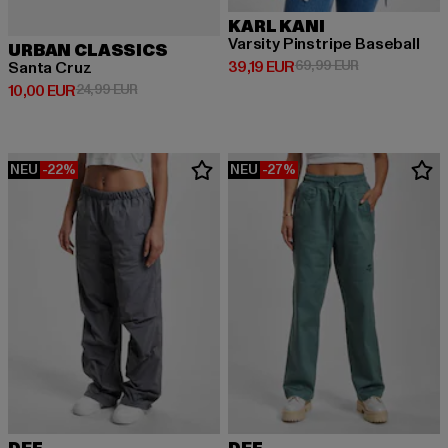
KARL KANI
Varsity Pinstripe Baseball
URBAN CLASSICS
Derzeitiger Preis: 39,19 EUR
Aktionspreis: 
39,19 EUR
69,99 EUR
Santa Cruz
Derzeitiger Preis: 10,00 EUR
Aktionspreis: 24,99 EUR
10,00 EUR
24,99 EUR
NEU
-22%
NEU
-27%