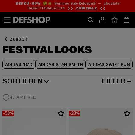
BIS ZU -65%
😲💥 Summer Sale Reloaded — absolute
Zum
Zum
Zum
RABATTESKALATION ❯❯
ZUM SALE
❮❮
Inhalt
Fußzeile
Produktraster
springen
springen
springen
ZURÜCK
FESTIVAL LOOKS
ADIDAS NMD
ADIDAS STAN SMITH
ADIDAS SWIFT RUN
SORTIEREN
FILTER
NEUESTE
47 ARTIKEL
-59%
-23%