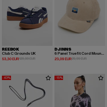
REEBOK
DJINNS
Club C Grounds UK
6 Panel Truefit Cord Mountains
Derzeitiger Preis: 53,30 EUR
Aktionspreis: 129,99 EUR
Derzeitiger Preis: 23,09 EUR
Aktionspreis:
53,30 EUR
129,99 EUR
23,09 EUR
29,99 EUR
-43%
-15%