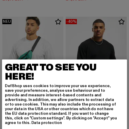
NEU
-40%
GREAT TO SEE YOU
HERE!
DefShop uses cookies to improve your use experience,
save your preferences, analyse use behaviour and to
provide and measure interest-based contents and
advertising. In addition, we allow partners to extract data
URBAN CLASSICS
URBAN CLASSICS
or to use cookies. This may also include the processing of
Tall Tee L/S
Boxy Heavy
your data in the USA or other countries which do not have
Derzeitiger Preis: 19,99 EUR
Derzeitiger Preis: 17,99 EUR
Aktionspreis: 
19,99 EUR
17,99 EUR
29,99 EUR
the EU data protection standard. If you want to change
this, click on "Custom settings". By clicking on "Accept" you
agree to this.
Data protection