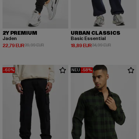
2Y PREMIUM
URBAN CLASSICS
Jaden
Basic Essential
Derzeitiger Preis: 22,79 EUR
Aktionspreis: 39,99 EUR
Derzeitiger Preis: 18,89 EUR
Aktionspreis: 
22,79 EUR
39,99 EUR
18,89 EUR
34,99 EUR
-60%
NEU
-58%