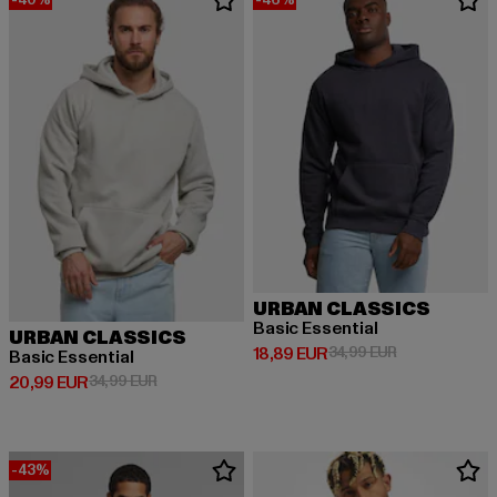
URBAN CLASSICS
Basic Essential
URBAN CLASSICS
Derzeitiger Preis: 18,89 EUR
Aktionspreis: 
18,89 EUR
34,99 EUR
Basic Essential
Derzeitiger Preis: 20,99 EUR
Aktionspreis: 34,99 EUR
20,99 EUR
34,99 EUR
-43%