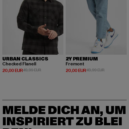
URBAN CLASSICS
2Y PREMIUM
Checked Flanell
Fremont
Derzeitiger Preis: 20,00 EUR
Aktionspreis: 49,99 EUR
Derzeitiger Preis: 20,00 EUR
Aktionspreis:
20,00 EUR
49,99 EUR
20,00 EUR
49,99 EUR
MELDE DICH AN, UM
INSPIRIERT ZU BLEI