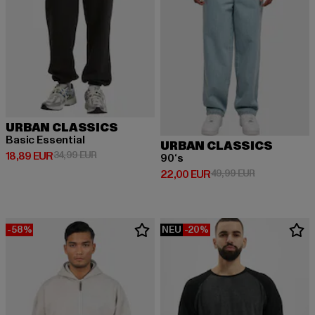
URBAN CLASSICS
Basic Essential
URBAN CLASSICS
Derzeitiger Preis: 18,89 EUR
Aktionspreis: 34,99 EUR
18,89 EUR
34,99 EUR
90‘s
Derzeitiger Preis: 22,00 EUR
Aktionspreis:
22,00 EUR
49,99 EUR
-58%
NEU
-20%