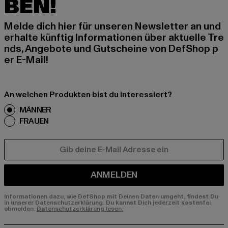
BEN!
Melde dich hier für unseren Newsletter an und
erhalte künftig Informationen über aktuelle Tre
nds, Angebote und Gutscheine von DefShop p
er E-Mail!
An welchen Produkten bist du interessiert?
MÄNNER
FRAUEN
E-MAIL
ANMELDEN
Informationen dazu, wie DefShop mit Deinen Daten umgeht, findest Du
in unserer Datenschutzerklärung. Du kannst Dich jederzeit kostenfei
abmelden.
Datenschutzerklärung lesen.