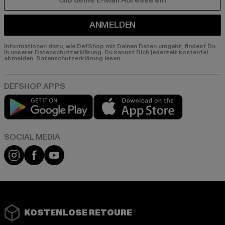
E-MAIL
ANMELDEN
Informationen dazu, wie DefShop mit Deinen Daten umgeht, findest Du
in unserer Datenschutzerklärung. Du kannst Dich jederzeit kostenfei
abmelden.
Datenschutzerklärung lesen.
Play market
App store
Instagram
Facebook
YouTube
KOSTENLOSE RETOURE