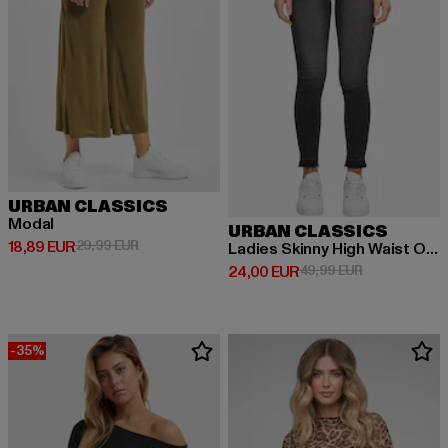
URBAN CLASSICS
Modal
URBAN CLASSICS
Derzeitiger Preis: 18,89 EUR
Aktionspreis: 29,99 EUR
18,89 EUR
29,99 EUR
Ladies Skinny High Waist Open Hem Jeans
Derzeitiger Preis: 24,00 EUR
Aktionspreis:
24,00 EUR
49,99 EUR
-35%