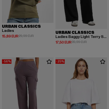
URBAN CLASSICS
Ladies
URBAN CLASSICS
Derzeitiger Preis: 15,89 EUR
Aktionspreis: 29,99 EUR
15,89 EUR
29,99 EUR
Ladies Baggy Light Terry Sweat Pants
Derzeitiger Preis: 17,50 EUR
Aktionspreis: 
17,50 EUR
39,99 EUR
-56%
-25%