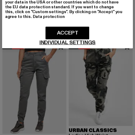
your data in the USA or other countries which do not have
the EU data protection standard. If you want to change
URBAN CLASSICS
URBAN CLASSICS
this, click on "Custom settings". By clicking on "Accept" you
Ladies Modal
Ladies Modal
agree to this.
Data protection
Derzeitiger Preis: 20,09 EUR
Aktionspreis: 29,99 EUR
Derzeitiger Preis: 18,89 EUR
Aktionspreis: 
20,09 EUR
29,99 EUR
18,89 EUR
29,99 EUR
ACCEPT
INDIVIDUAL SETTINGS
NEU
-52%
NEU
-58%
URBAN CLASSICS