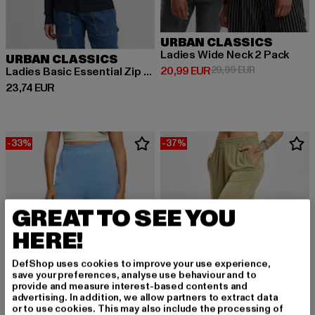
URBAN CLASSICS
Ladies Wide Neck 2 Pack
URBAN CLASSICS
Derzeitiger Preis: 20,99 EUR
Aktionspreis:
20,99 EUR
29,99 EUR
Ladies Basic Essential Zip Hoody
Derzeitiger Preis: 23,74 EUR
23,74 EUR
-33%
-37%
GREAT TO SEE YOU
HERE!
DefShop uses cookies to improve your use experience,
save your preferences, analyse use behaviour and to
provide and measure interest-based contents and
advertising. In addition, we allow partners to extract data
or to use cookies. This may also include the processing of