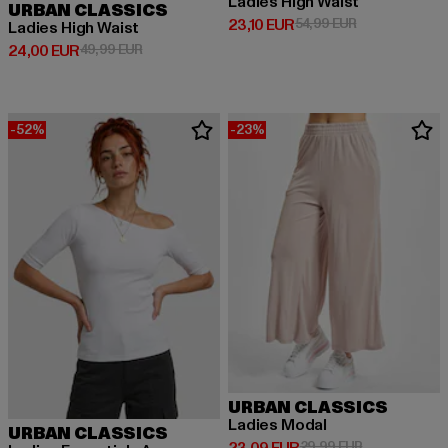
Ladies High Waist
URBAN CLASSICS
Derzeitiger Preis: 23,10 EUR
Aktionspreis: 
23,10 EUR
54,99 EUR
Ladies High Waist
Derzeitiger Preis: 24,00 EUR
Aktionspreis: 49,99 EUR
24,00 EUR
49,99 EUR
-52%
-23%
URBAN CLASSICS
Ladies Modal
URBAN CLASSICS
Derzeitiger Preis: 23,09 EUR
Aktionspreis:
29,99 EUR