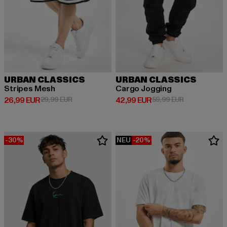
URBAN CLASSICS
URBAN CLASSICS
Stripes Mesh
Cargo Jogging
Derzeitiger Preis: 26,99 EUR
Aktionspreis: 29,99 EUR
Derzeitiger Preis: 42,99 EUR
Aktionspreis:
26,99 EUR
29,99 EUR
42,99 EUR
59,99 EUR
-30%
NEU
-20%