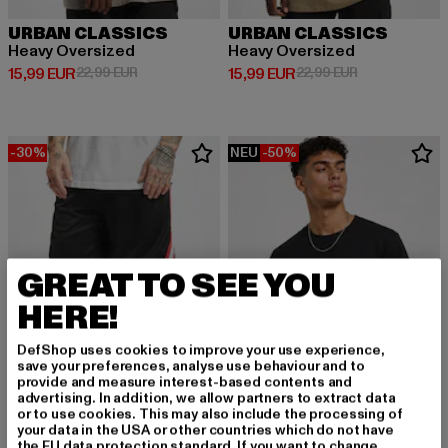
URBAN CLASSICS
URBAN CLASSICS
Heavy Oversized
Heavy Oversized
Derzeitiger Preis: 15,99 EUR
Aktionspreis: 22,99 EUR
Derzeitiger Preis: 15,99 EUR
Aktionspreis: 
15,99 EUR
22,99 EUR
15,99 EUR
22,99 EUR
-30%
NEU
-50%
GREAT TO SEE YOU
HERE!
DefShop uses cookies to improve your use experience,
save your preferences, analyse use behaviour and to
provide and measure interest-based contents and
advertising. In addition, we allow partners to extract data
or to use cookies. This may also include the processing of
your data in the USA or other countries which do not have
URBAN CLASSICS
the EU data protection standard. If you want to change