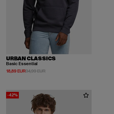
URBAN CLASSICS
Basic Essential
Derzeitiger Preis: 18,89 EUR
Aktionspreis: 34,99 EUR
18,89 EUR
34,99 EUR
-42%