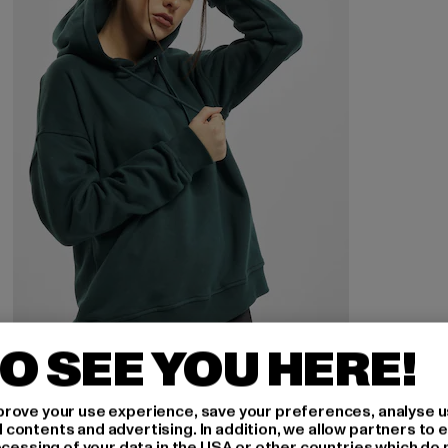
O SEE YOU HERE!
URBAN CLASSICS
Ladies
rove your use experience, save your preferences, analyse u
Derzeitiger Preis: 26,99 EUR
Aktionspreis: 29,99 EUR
26,99 EUR
29,99 EUR
ontents and advertising. In addition, we allow partners to e
ocessing of your data in the USA or other countries which do 