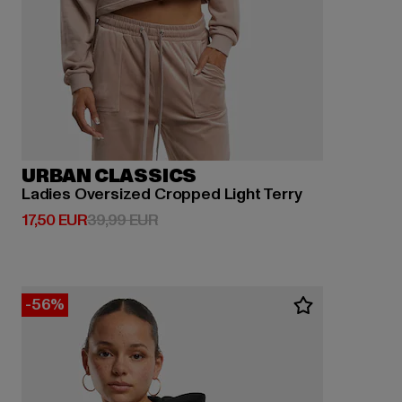
URBAN CLASSICS
Ladies Oversized Cropped Light Terry
Derzeitiger Preis: 17,50 EUR
Aktionspreis: 39,99 EUR
17,50 EUR
39,99 EUR
-56%