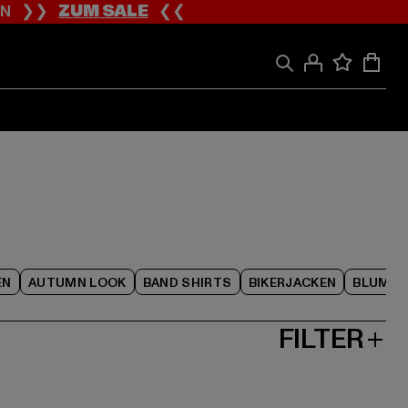
ION ❯❯
ZUM SALE
❮❮
EN
AUTUMN LOOK
BAND SHIRTS
BIKERJACKEN
BLUME
FILTER