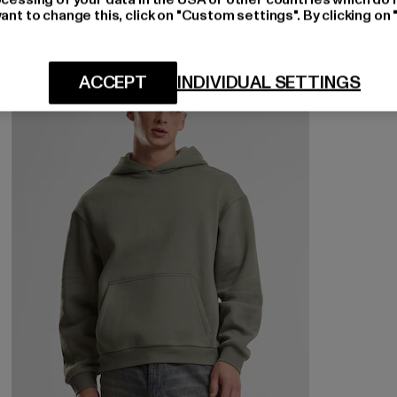
ant to change this, click on "Custom settings". By clicking on 
-36%
ACCEPT
INDIVIDUAL SETTINGS