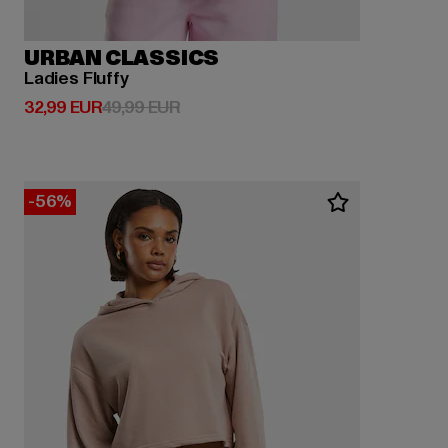
URBAN CLASSICS
Ladies Fluffy
Derzeitiger Preis: 32,99 EUR
Aktionspreis: 49,99 EUR
32,99 EUR
49,99 EUR
-56%