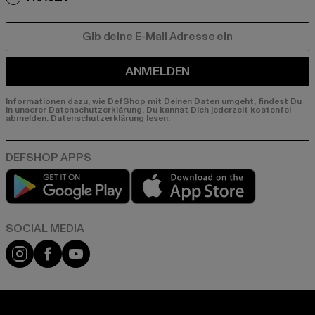
E-MAIL
ANMELDEN
Informationen dazu, wie DefShop mit Deinen Daten umgeht, findest Du
in unserer Datenschutzerklärung. Du kannst Dich jederzeit kostenfei
abmelden.
Datenschutzerklärung lesen.
Play market
App store
Instagram
Facebook
YouTube