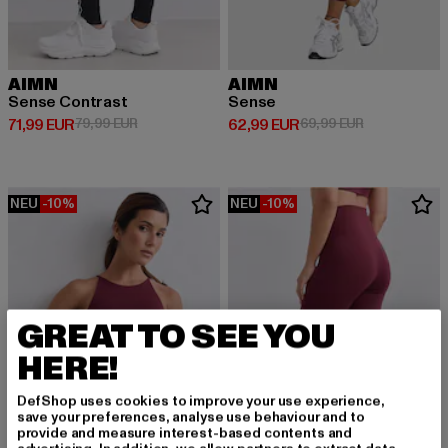
AIMN
AIMN
Sense Contrast
Sense
Derzeitiger Preis: 71,99 EUR
Aktionspreis: 79,99 EUR
Derzeitiger Preis: 62,99 EUR
Aktionspreis:
71,99 EUR
79,99 EUR
62,99 EUR
69,99 EUR
NEU
-10%
NEU
-10%
GREAT TO SEE YOU
HERE!
DefShop uses cookies to improve your use experience,
save your preferences, analyse use behaviour and to
provide and measure interest-based contents and