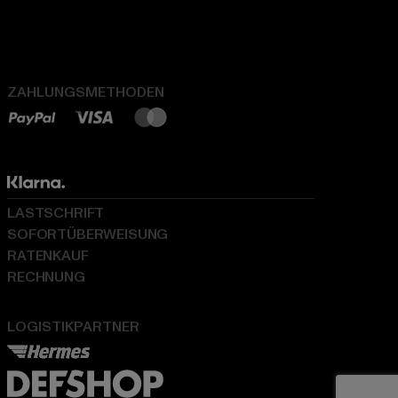
ZAHLUNGSMETHODEN
LASTSCHRIFT
SOFORTÜBERWEISUNG
RATENKAUF
RECHNUNG
LOGISTIKPARTNER