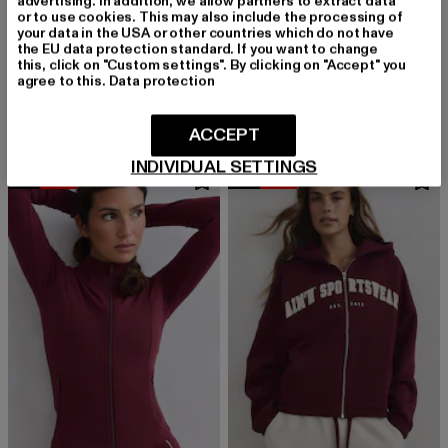
advertising. In addition, we allow partners to extract data
or to use cookies. This may also include the processing of
your data in the USA or other countries which do not have
the EU data protection standard. If you want to change
AIMN
AIMN
this, click on "Custom settings". By clicking on "Accept" you
Sense Halter
Sense Flare
agree to this.
Data protection
Derzeitiger Preis: 53,99 EUR
Aktionspreis: 59,99 EUR
Derzeitiger Preis: 71,99 EUR
Aktionspreis: 
53,99 EUR
59,99 EUR
71,99 EUR
79,99 EUR
ACCEPT
INDIVIDUAL SETTINGS
NEU
-10%
NEU
-10%