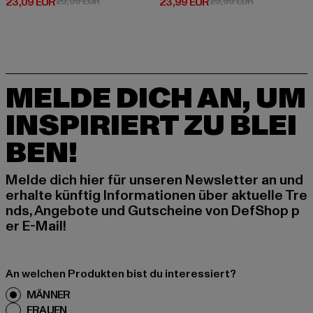
Derzeitiger Preis: 23,09 EUR
Aktionspreis: 29,99 EUR
Derzeitiger Preis: 23,99 EUR
Aktionspreis:
23,09 EUR
29,99 EUR
23,99 EUR
29,99 EUR
MELDE DICH AN, UM
INSPIRIERT ZU BLEI
BEN!
Melde dich hier für unseren Newsletter an und
erhalte künftig Informationen über aktuelle Tre
nds, Angebote und Gutscheine von DefShop p
er E-Mail!
An welchen Produkten bist du interessiert?
MÄNNER
FRAUEN