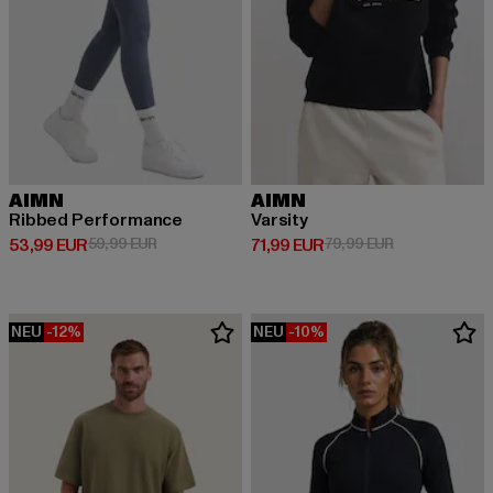
AIMN
AIMN
Ribbed Performance
Varsity
Derzeitiger Preis: 53,99 EUR
Aktionspreis: 59,99 EUR
Derzeitiger Preis: 71,99 EUR
Aktionspreis: 
53,99 EUR
59,99 EUR
71,99 EUR
79,99 EUR
NEU
-12%
NEU
-10%