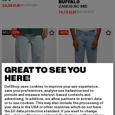
BUFFALO
Derzeitiger Preis: 34,99 EUR
Aktionspreis: 49,99 EUR
34,99 EUR
49,99 EUR
ZANOS NC MID
Derzeitiger Preis: 74,79 EUR
Aktionspreis:
74,79 EUR
109,99 EUR
NEU
-33%
-40%
GREAT TO SEE YOU
HERE!
DefShop uses cookies to improve your use experience,
save your preferences, analyse use behaviour and to
provide and measure interest-based contents and
advertising. In addition, we allow partners to extract data
or to use cookies. This may also include the processing of
KARL KANI
URBAN CLASSICS
your data in the USA or other countries which do not have
Retro Baggy Workwear Denim Loose Fit
Heavy Ounce
the EU data protection standard. If you want to change
Derzeitiger Preis: 60,29 EUR
Aktionspreis: 89,99 EUR
Derzeitiger Preis: 29,99 EUR
Aktionspreis:
60,29 EUR
89,99 EUR
29,99 EUR
49,99 EUR