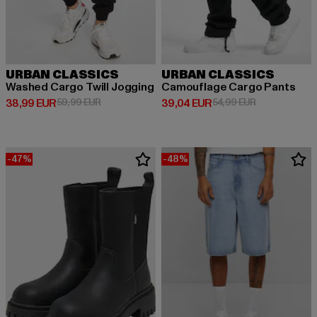
URBAN CLASSICS
URBAN CLASSICS
Washed Cargo Twill Jogging
Camouflage Cargo Pants
Derzeitiger Preis: 38,99 EUR
Aktionspreis: 59,99 EUR
Derzeitiger Preis: 39,04 EUR
Aktionspreis:
38,99 EUR
59,99 EUR
39,04 EUR
54,99 EUR
-47%
-48%