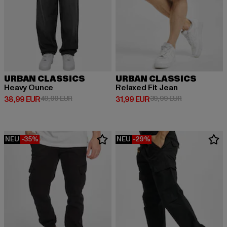
URBAN CLASSICS
URBAN CLASSICS
Heavy Ounce
Relaxed Fit Jean
Derzeitiger Preis: 38,99 EUR
Aktionspreis: 49,99 EUR
Derzeitiger Preis: 31,99 EUR
Aktionspreis: 
38,99 EUR
49,99 EUR
31,99 EUR
39,99 EUR
NEU
-35%
NEU
-29%