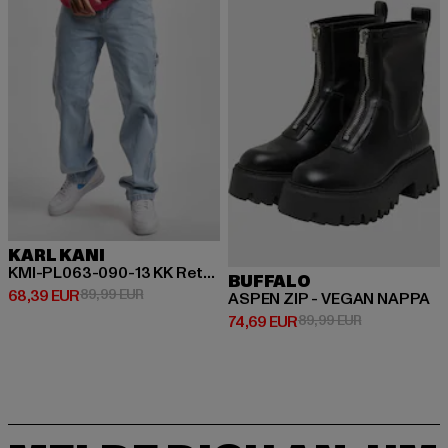
KARL KANI
KMI-PL063-090-13 KK Retro Baggy Workwear Denim
BUFFALO
Derzeitiger Preis: 68,39 EUR
Aktionspreis: 89,99 EUR
68,39 EUR
89,99 EUR
ASPEN ZIP - VEGAN NAPPA
Derzeitiger Preis: 74,69 EUR
Aktionspreis:
74,69 EUR
89,99 EUR