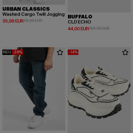
URBAN CLASSICS
Washed Cargo Twill Jogging
BUFFALO
Derzeitiger Preis: 35,99 EUR
Aktionspreis: 59,99 EUR
35,99 EUR
59,99 EUR
CLD ECHO
Derzeitiger Preis: 44,00 EUR
Aktionspreis
44,00 EUR
109,99 EUR
NEU
-24%
-14%