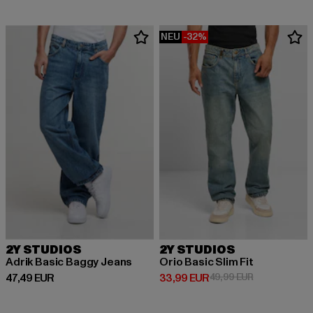
NEU
-32%
2Y STUDIOS
2Y STUDIOS
Adrik Basic Baggy Jeans
Orio Basic Slim Fit
Derzeitiger Preis: 47,49 EUR
Derzeitiger Preis: 33,99 EUR
Aktionspreis:
47,49 EUR
33,99 EUR
49,99 EUR