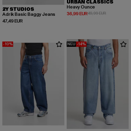
URBAN CLASSICS
Heavy Ounce
2Y STUDIOS
Derzeitiger Preis: 36,99 EUR
Aktionspreis:
36,99 EUR
49,99 EUR
Adrik Basic Baggy Jeans
Derzeitiger Preis: 47,49 EUR
47,49 EUR
-10%
NEU
-14%