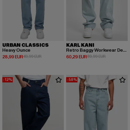
URBAN CLASSICS
KARL KANI
Heavy Ounce
Retro Baggy Workwear Denim Loose Fit
Derzeitiger Preis: 28,99 EUR
Aktionspreis: 49,99 EUR
Derzeitiger Preis: 60,29 EUR
Aktionspreis:
28,99 EUR
49,99 EUR
60,29 EUR
89,99 EUR
-12%
-58%