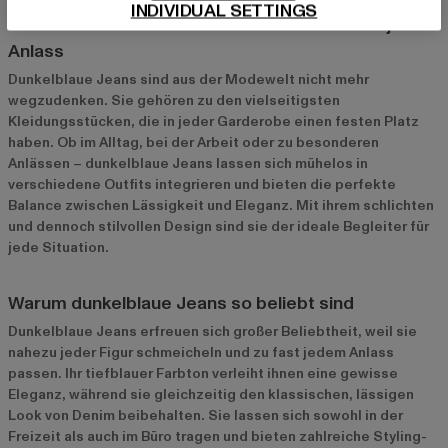
INDIVIDUAL SETTINGS
Dunkelblaue Jeans: Der zeitlose Klassiker für jeden
Anlass
Dunkelblaue Jeans sind aus der Modewelt nicht mehr
wegzudenken. Sie gehören zu den vielseitigsten
Kleidungsstücken, die in jeder Garderobe einen festen Platz
haben. Ob im Alltag, bei der Arbeit oder zu besonderen
Anlässen – dunkelblaue Jeans lassen sich mühelos in
verschiedene Outfits integrieren und bieten die perfekte
Balance zwischen Lässigkeit und Eleganz. Mit ihrem schlichten
und dennoch stilvollen Design sind sie der ideale Begleiter für
jede Situation.
Warum dunkelblaue Jeans so beliebt sind
Dunkelblaue Jeans erfreuen sich großer Beliebtheit, weil sie
nahezu jeder Figur schmeicheln und zu fast jedem Anlass
passen. Ihr tiefblauer Farbton verleiht ihnen eine gewisse
Eleganz, während sie gleichzeitig den klassischen, lässigen
Look von Denim beibehalten. Sie lassen sich sowohl in der
Freizeit als auch im Büro tragen und bieten zahlreiche Styling-