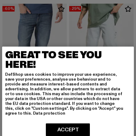
-60%
-29%
GREAT TO SEE YOU
HERE!
DefShop uses cookies to improve your use experience,
save your preferences, analyse use behaviour and to
provide and measure interest-based contents and
advertising. In addition, we allow partners to extract data
KARL KANI
or to use cookies. This may also include the processing of
Retro Tapered Workwear Denim Loose
your data in the USA or other countries which do not have
883POLICE
the EU data protection standard. If you want to change
Derzeitiger Preis: 63,89 EUR
Aktionspreis:
63,89 EUR
89,99 EUR
TODD1055EDO
this, click on "Custom settings". By clicking on "Accept" you
Derzeitiger Preis: 32,00 EUR
Aktionspreis: 79,99 EUR
32,00 EUR
79,99 EUR
agree to this.
Data protection
ACCEPT