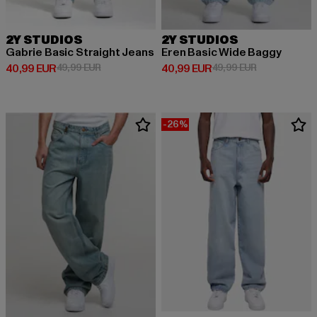
2Y STUDIOS
2Y STUDIOS
Gabrie Basic Straight Jeans
Eren Basic Wide Baggy
Derzeitiger Preis: 40,99 EUR
Aktionspreis: 49,99 EUR
Derzeitiger Preis: 40,99 EUR
Aktionspreis:
40,99 EUR
49,99 EUR
40,99 EUR
49,99 EUR
-26%