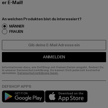
er E-Mail!
An welchen Produkten bist du interessiert?
MÄNNER
FRAUEN
E-MAIL
ANMELDEN
Informationen dazu, wie DefShop mit Deinen Daten umgeht, findest Du
in unserer Datenschutzerklärung. Du kannst Dich jederzeit kostenfei
abmelden.
Datenschutzerklärung lesen.
Play market
App store