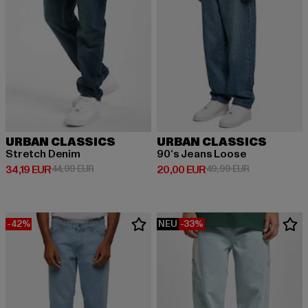
URBAN CLASSICS
URBAN CLASSICS
Stretch Denim
90‘s Jeans Loose
Derzeitiger Preis: 34,19 EUR
Aktionspreis: 44,99 EUR
Derzeitiger Preis: 20,00 EUR
Aktionspreis:
34,19 EUR
44,99 EUR
20,00 EUR
49,99 EUR
-42%
NEU
-33%