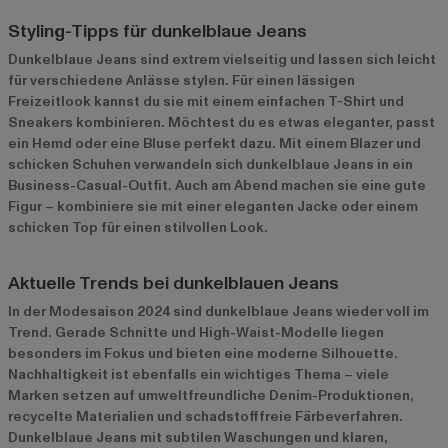
Styling-Tipps für dunkelblaue Jeans
Dunkelblaue Jeans sind extrem vielseitig und lassen sich leicht
für verschiedene Anlässe stylen. Für einen lässigen
Freizeitlook kannst du sie mit einem einfachen T-Shirt und
Sneakers kombinieren. Möchtest du es etwas eleganter, passt
ein Hemd oder eine Bluse perfekt dazu. Mit einem Blazer und
schicken Schuhen verwandeln sich dunkelblaue Jeans in ein
Business-Casual-Outfit. Auch am Abend machen sie eine gute
Figur – kombiniere sie mit einer eleganten Jacke oder einem
schicken Top für einen stilvollen Look.
Aktuelle Trends bei dunkelblauen Jeans
In der Modesaison 2024 sind dunkelblaue Jeans wieder voll im
Trend. Gerade Schnitte und High-Waist-Modelle liegen
besonders im Fokus und bieten eine moderne Silhouette.
Nachhaltigkeit ist ebenfalls ein wichtiges Thema – viele
Marken setzen auf umweltfreundliche Denim-Produktionen,
recycelte Materialien und schadstofffreie Färbeverfahren.
Dunkelblaue Jeans mit subtilen Waschungen und klaren,