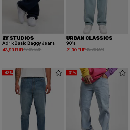
2Y STUDIOS
URBAN CLASSICS
Adrik Basic Baggy Jeans
90‘s
Derzeitiger Preis: 43,99 EUR
Aktionspreis: 49,99 EUR
Derzeitiger Preis: 21,00 EUR
Aktionspreis: 
43,99 EUR
49,99 EUR
21,00 EUR
49,99 EUR
-42%
-31%