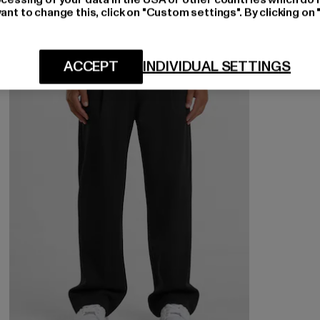
ant to change this, click on "Custom settings". By clicking on 
-12%
ACCEPT
INDIVIDUAL SETTINGS