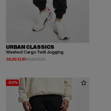
URBAN CLASSICS
Washed Cargo Twill Jogging
Derzeitiger Preis: 38,99 EUR
Aktionspreis: 59,99 EUR
38,99 EUR
59,99 EUR
-60%