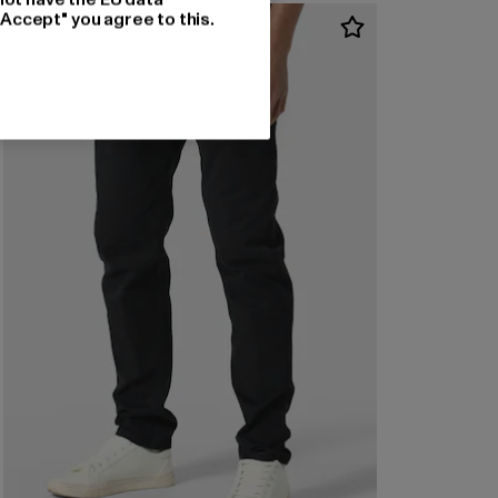
"Accept" you agree to this.
-38%