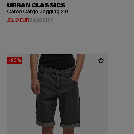
URBAN CLASSICS
Camo Cargo Jogging 2.0
Derzeitiger Preis: 23,10 EUR
Aktionspreis: 54,99 EUR
23,10 EUR
54,99 EUR
-23%