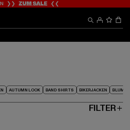
ION ❯❯
ZUM SALE
❮❮
EN
AUTUMN LOOK
BAND SHIRTS
BIKERJACKEN
BLUME
FILTER