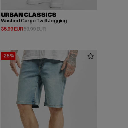
URBAN CLASSICS
Washed Cargo Twill Jogging
Derzeitiger Preis: 35,99 EUR
Aktionspreis: 59,99 EUR
35,99 EUR
59,99 EUR
-25%