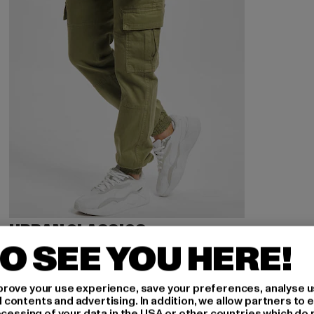
URBAN CLASSICS
Washed Cargo Twill Jogging
O SEE YOU HERE!
Derzeitiger Preis: 34,79 EUR
Aktionspreis: 59,99 EUR
34,79 EUR
59,99 EUR
rove your use experience, save your preferences, analyse u
ontents and advertising. In addition, we allow partners to e
ocessing of your data in the USA or other countries which do 