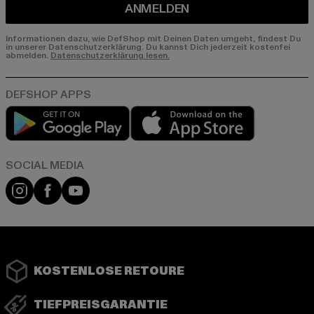
ANMELDEN
Informationen dazu, wie DefShop mit Deinen Daten umgeht, findest Du
in unserer Datenschutzerklärung. Du kannst Dich jederzeit kostenfei
abmelden.
Datenschutzerklärung lesen.
Play market
App store
Instagram
Facebook
YouTube
KOSTENLOSE RETOURE
TIEFPREISGARANTIE