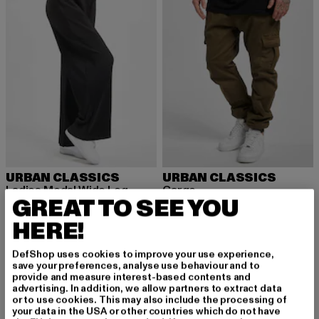
URBAN CLASSICS
URBAN CLASSICS
Ladies Modal Wide Leg
Cargo
GREAT TO SEE YOU
Derzeitiger Preis: 26,09 EUR
Aktionspreis: 44,99 EUR
Derzeitiger Preis: 43,19 EUR
Aktionspreis: 
26,09 EUR
44,99 EUR
43,19 EUR
59,99 EUR
HERE!
DefShop uses cookies to improve your use experience,
NEU
-42%
-30%
save your preferences, analyse use behaviour and to
provide and measure interest-based contents and
advertising. In addition, we allow partners to extract data
or to use cookies. This may also include the processing of
your data in the USA or other countries which do not have