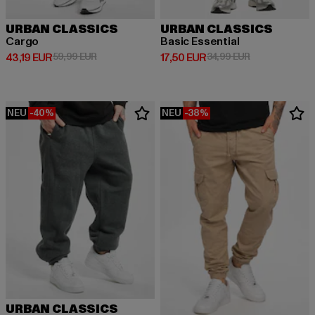
URBAN CLASSICS
URBAN CLASSICS
Cargo
Basic Essential
Derzeitiger Preis: 43,19 EUR
Aktionspreis: 59,99 EUR
Derzeitiger Preis: 17,50 EUR
Aktionspreis: 
43,19 EUR
59,99 EUR
17,50 EUR
34,99 EUR
NEU
-40%
NEU
-38%
URBAN CLASSICS