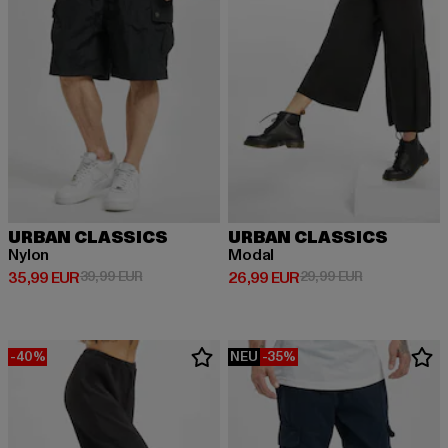
URBAN CLASSICS
URBAN CLASSICS
Nylon
Modal
Derzeitiger Preis: 35,99 EUR
Aktionspreis: 39,99 EUR
Derzeitiger Preis: 26,99 EUR
Aktionspreis:
35,99 EUR
39,99 EUR
26,99 EUR
29,99 EUR
-40%
NEU
-35%