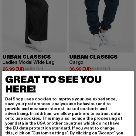
URBAN CLASSICS
URBAN CLASSICS
Ladies Modal Wide Leg
Cargo
Derzeitiger Preis: 26,99 EUR
Aktionspreis: 44,99 EUR
Derzeitiger Preis: 38,99 EUR
Aktionspreis:
26,99 EUR
44,99 EUR
38,99 EUR
59,99 EUR
GREAT TO SEE YOU
HERE!
NEU
-25%
NEU
-38%
DefShop uses cookies to improve your use experience,
save your preferences, analyse use behaviour and to
provide and measure interest-based contents and
advertising. In addition, we allow partners to extract data
or to use cookies. This may also include the processing of
your data in the USA or other countries which do not have
the EU data protection standard. If you want to change
this, click on "Custom settings". By clicking on "Accept" you