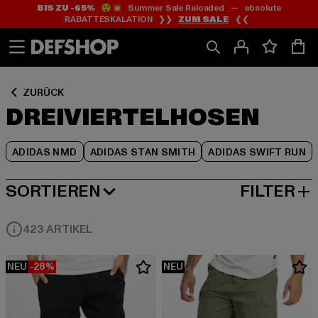
BIS ZU -65%
😲💥 Summer Sale Reloaded — absolute
Zum
Zum
Zum
RABATTESKALATION ❯❯
ZUM SALE
❮❮
Inhalt
Fußzeile
Produktraster
springen
springen
springen
ZURÜCK
DREIVIERTELHOSEN
ADIDAS NMD
ADIDAS STAN SMITH
ADIDAS SWIFT RUN
SORTIEREN
FILTER
BELIEBTESTE
423 ARTIKEL
NEU
-28%
NEU