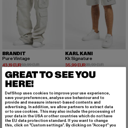
BRANDIT
KARL KANI
Pure Vintage
Kk Signature
Derzeitiger Preis: 43,19 EUR
Aktionspreis: 59,99 EUR
Derzeitiger Preis: 35,99 EUR
Aktionspreis:
43,19 EUR
59,99 EUR
35,99 EUR
39,99 EUR
GREAT TO SEE YOU
HERE!
-10%
-10%
DefShop uses cookies to improve your use experience,
save your preferences, analyse use behaviour and to
provide and measure interest-based contents and
advertising. In addition, we allow partners to extract data
or to use cookies. This may also include the processing of
your data in the USA or other countries which do not have
the EU data protection standard. If you want to change
this, click on "Custom settings". By clicking on "Accept" you