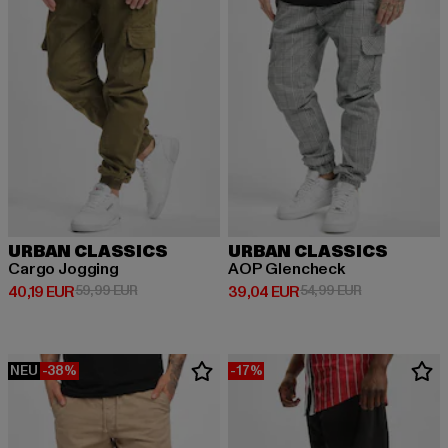
URBAN CLASSICS
URBAN CLASSICS
Cargo Jogging
AOP Glencheck
Derzeitiger Preis: 40,19 EUR
Aktionspreis: 59,99 EUR
Derzeitiger Preis: 39,04 EUR
Aktionspreis:
40,19 EUR
59,99 EUR
39,04 EUR
54,99 EUR
NEU
-38%
-17%