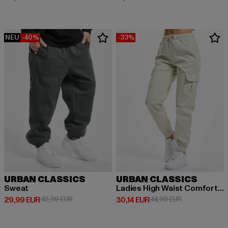
NEU
-40%
-33%
URBAN CLASSICS
URBAN CLASSICS
Sweat
Ladies High Waist Comfort Jogging
Derzeitiger Preis: 29,99 EUR
Aktionspreis: 49,99 EUR
Derzeitiger Preis: 30,14 EUR
Aktionspreis: 
29,99 EUR
49,99 EUR
30,14 EUR
44,99 EUR