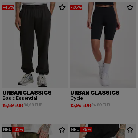
-46%
-36%
URBAN CLASSICS
URBAN CLASSICS
Basic Essential
Cycle
Derzeitiger Preis: 18,89 EUR
Aktionspreis: 34,99 EUR
Derzeitiger Preis: 15,99 EUR
Aktionspreis: 
18,89 EUR
34,99 EUR
15,99 EUR
24,99 EUR
NEU
-33%
NEU
-29%