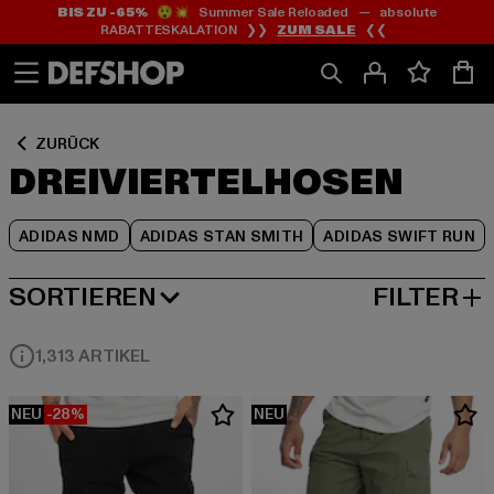
BIS ZU -65%
😲💥 Summer Sale Reloaded — absolute
Zum
Zum
Zum
RABATTESKALATION ❯❯
ZUM SALE
❮❮
Inhalt
Fußzeile
Produktraster
springen
springen
springen
ZURÜCK
DREIVIERTELHOSEN
ADIDAS NMD
ADIDAS STAN SMITH
ADIDAS SWIFT RUN
SORTIEREN
FILTER
BELIEBTESTE
1,313 ARTIKEL
NEU
-28%
NEU