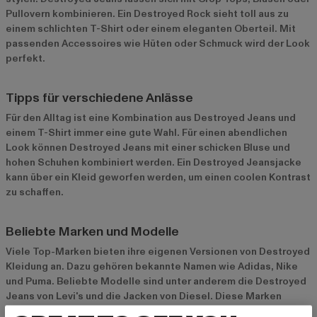
Pullovern kombinieren. Ein Destroyed Rock sieht toll aus zu
einem schlichten T-Shirt oder einem eleganten Oberteil. Mit
passenden Accessoires wie Hüten oder Schmuck wird der Look
perfekt.
Tipps für verschiedene Anlässe
Für den Alltag ist eine Kombination aus Destroyed Jeans und
einem T-Shirt immer eine gute Wahl. Für einen abendlichen
Look können Destroyed Jeans mit einer schicken Bluse und
hohen Schuhen kombiniert werden. Ein Destroyed Jeansjacke
kann über ein Kleid geworfen werden, um einen coolen Kontrast
zu schaffen.
Beliebte Marken und Modelle
Viele Top-Marken bieten ihre eigenen Versionen von Destroyed
Kleidung an. Dazu gehören bekannte Namen wie
Adidas
,
Nike
und
Puma
. Beliebte Modelle sind unter anderem die Destroyed
Jeans von Levi's und die Jacken von Diesel. Diese Marken
stehen für hohe Qualität und trendige Designs.