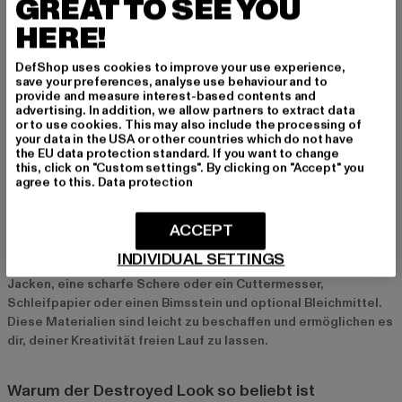
GREAT TO SEE YOU
HERE!
DIY: Der eigene Destroyed Look
DefShop uses cookies to improve your use experience,
Tipps und Tricks zum Selbermachen
save your preferences, analyse use behaviour and to
Wer gerne kreativ ist, kann den Destroyed Look auch selbst
provide and measure interest-based contents and
advertising. In addition, we allow partners to extract data
gestalten. Mit einer alten Jeans und ein paar einfachen
or to use cookies. This may also include the processing of
Werkzeugen wie einer Schere, Schleifpapier und Bleichmittel
your data in the USA or other countries which do not have
lassen sich individuelle Designs kreieren. Wichtig ist, dass die
the EU data protection standard. If you want to change
this, click on "Custom settings". By clicking on "Accept" you
Risse und Abnutzungen natürlich wirken und nicht zu
agree to this.
Data protection
gleichmäßig verteilt sind.
ACCEPT
Materialien und Werkzeuge
INDIVIDUAL SETTINGS
Für den DIY-Destroyed Look benötigst du alte Jeans oder
Jacken, eine scharfe Schere oder ein Cuttermesser,
Schleifpapier oder einen Bimsstein und optional Bleichmittel.
Diese Materialien sind leicht zu beschaffen und ermöglichen es
dir, deiner Kreativität freien Lauf zu lassen.
Warum der Destroyed Look so beliebt ist