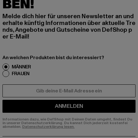
BEN!
Melde dich hier für unseren Newsletter an und
erhalte künftig Informationen über aktuelle Tre
nds, Angebote und Gutscheine von DefShop p
er E-Mail!
An welchen Produkten bist du interessiert?
MÄNNER
FRAUEN
E-MAIL
ANMELDEN
Informationen dazu, wie DefShop mit Deinen Daten umgeht, findest Du
in unserer Datenschutzerklärung. Du kannst Dich jederzeit kostenfei
abmelden.
Datenschutzerklärung lesen.