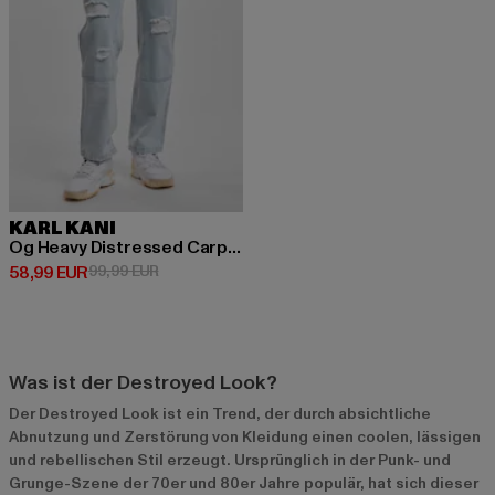
KARL KANI
Og Heavy Distressed Carpenter
Derzeitiger Preis: 58,99 EUR
Aktionspreis: 99,99 EUR
58,99 EUR
99,99 EUR
Was ist der Destroyed Look?
Der Destroyed Look ist ein Trend, der durch absichtliche
Abnutzung und Zerstörung von Kleidung einen coolen, lässigen
und rebellischen Stil erzeugt. Ursprünglich in der Punk- und
Grunge-Szene der 70er und 80er Jahre populär, hat sich dieser