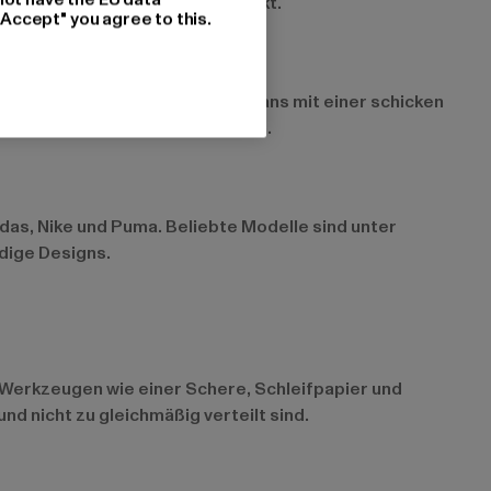
der Schmuck wird der Look perfekt.
"Accept" you agree to this.
lichen Look können Destroyed Jeans mit einer schicken
nen coolen Kontrast zu schaffen.
idas
,
Nike
und
Puma
. Beliebte Modelle sind unter
dige Designs.
n Werkzeugen wie einer Schere, Schleifpapier und
und nicht zu gleichmäßig verteilt sind.