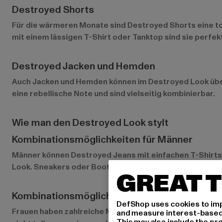
Destroyed Shorts
Für die wärmeren Monate sind Destroyed Shorts eine tol
mit einem lässigen T-Shirt oder Tanktop sind sie perfekt
Destroyed Jacken und Hemden
Auch Jacken und Hemden können im Destroyed Look über
eine rebellische Note und sind vielseitig kombinierbar.
Wie man den Destroyed Look stylt
Kombinationsmöglichkeiten für Männer
Männer können Destroyed Jeans mit einfachen T-Shirts,
Look. Sneakers oder Boots runden das Outfit ab.
GREAT T
Kombinationsmöglichkeiten für Frauen
DefShop uses cookies to imp
Frauen haben zahlreiche Möglichkeiten, den Destroyed L
and measure interest-based c
This may also include the pr