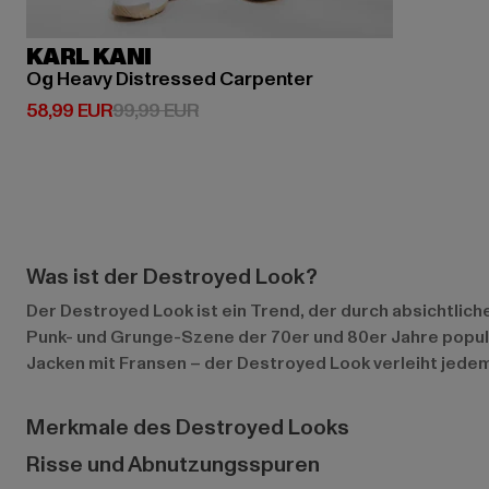
KARL KANI
Og Heavy Distressed Carpenter
Derzeitiger Preis: 58,99 EUR
Aktionspreis: 99,99 EUR
58,99 EUR
99,99 EUR
Was ist der Destroyed Look?
Der Destroyed Look ist ein Trend, der durch absichtlich
Punk- und Grunge-Szene der 70er und 80er Jahre populä
Jacken mit Fransen – der Destroyed Look verleiht jedem 
Merkmale des Destroyed Looks
Risse und Abnutzungsspuren