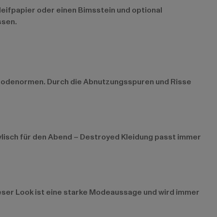
eifpapier oder einen Bimsstein und optional
ssen.
le Modenormen. Durch die Abnutzungsspuren und Risse
stylisch für den Abend – Destroyed Kleidung passt immer
ieser Look ist eine starke Modeaussage und wird immer