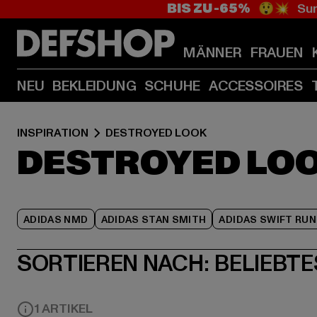
BIS ZU -65%
😲💥 Sum
MÄNNER
FRAUEN
NEU
BEKLEIDUNG
SCHUHE
ACCESSOIRES
INSPIRATION
DESTROYED LOOK
DESTROYED LO
ADIDAS NMD
ADIDAS STAN SMITH
ADIDAS SWIFT RUN
SORTIEREN NACH:
BELIEBTE
1 ARTIKEL