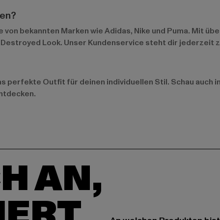
fen?
e von bekannten Marken wie
Adidas
,
Nike
und
Puma
. Mit üb
 Destroyed Look. Unser Kundenservice steht dir jederzeit z
s perfekte Outfit für deinen individuellen Stil. Schau auch 
entdecken.
H AN,
IERT