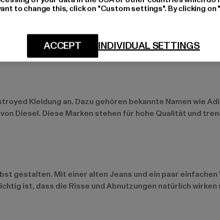
eleganten Oberteil. Mit passenden Accessoires wie Hüten o
ant to change this, click on "Custom settings". By clicking on 
ACCEPT
INDIVIDUAL SETTINGS
s und einem T-Shirt immer eine gute Wahl. Für einen abend
yed Jeansjacke kann über ein Kleid geworfen werden, um ei
estroyed Kleidung an. Dazu gehören bekannte Namen wie
Ad
von Diesel. Diese Marken stehen für hohe Qualität und tren
bst gestalten. Mit einer alten Jeans und ein paar einfache
ichtig ist, dass die Risse und Abnutzungen natürlich wirken 