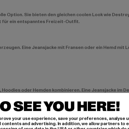
le Option. Sie bieten den gleichen coolen Look wie Destro
 für ein entspanntes Freizeit-Outfit.
zeugen. Eine Jeansjacke mit Fransen oder ein Hemd mit L
 Hoodies oder Hemden kombinieren. Eine Jeansjacke im De
O SEE YOU HERE!
rove your use experience, save your preferences, analyse u
ook zu stylen. Destroyed Jeans lassen sich mit Crop Tops,
ontents and advertising. In addition, we allow partners to e
ocessing of your data in the USA or other countries which do 