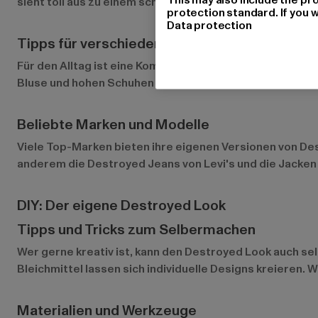
sieht toll aus zu einem schlichten T-Shirt oder einem 
protection standard. If you w
Data protection
Tipps für verschiedene Anlässe
Für den Alltag ist eine Kombination aus Destroyed Jean
Bluse und hohen Schuhen kombiniert werden. Ein Destro
Beliebte Marken und Modelle
Viele Top-Marken bieten ihre eigenen Versionen von D
anderem die Destroyed Jeans von Levi's und die Jacken 
DIY: Der eigene Destroyed Look
Tipps und Tricks zum Selbermachen
Wer gerne kreativ ist, kann den Destroyed Look auch sel
Bleichmittel lassen sich individuelle Designs kreieren. W
Materialien und Werkzeuge