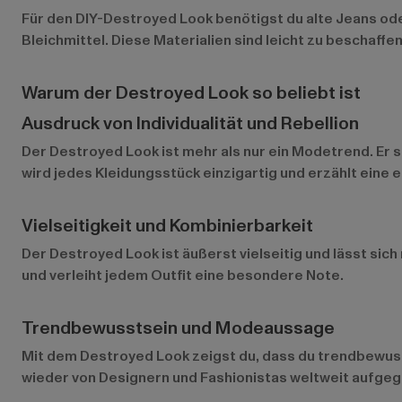
Für den DIY-Destroyed Look benötigst du alte Jeans ode
Bleichmittel. Diese Materialien sind leicht zu beschaffen
Warum der Destroyed Look so beliebt ist
Ausdruck von Individualität und Rebellion
Der Destroyed Look ist mehr als nur ein Modetrend. Er 
wird jedes Kleidungsstück einzigartig und erzählt eine 
Vielseitigkeit und Kombinierbarkeit
Der Destroyed Look ist äußerst vielseitig und lässt sich
und verleiht jedem Outfit eine besondere Note.
Trendbewusstsein und Modeaussage
Mit dem Destroyed Look zeigst du, dass du trendbewusst
wieder von Designern und Fashionistas weltweit aufgegr