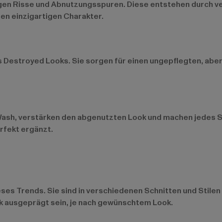
igen Risse und Abnutzungsspuren. Diese entstehen durch v
en einzigartigen Charakter.
 Destroyed Looks. Sie sorgen für einen ungepflegten, aber
sh, verstärken den abgenutzten Look und machen jedes St
rfekt ergänzt.
es Trends. Sie sind in verschiedenen Schnitten und Stilen e
k ausgeprägt sein, je nach gewünschtem Look.