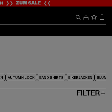
ION ❯❯
ZUM SALE
❮❮
EN
AUTUMN LOOK
BAND SHIRTS
BIKERJACKEN
BLUME
FILTER